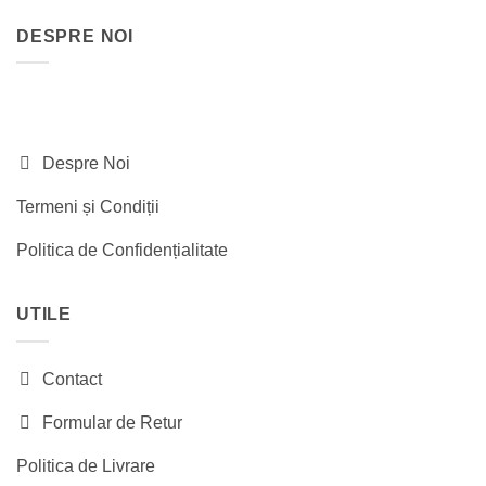
fost:
320.00 lei.
DESPRE NOI
460.00 lei.
Despre Noi
Termeni și Condiții
Politica de Confidențialitate
UTILE
Contact
Formular de Retur
Politica de Livrare