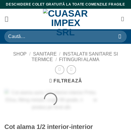
Skip
DESCHIDERE COLET GRATUITĂ LA TOATE COMENZILE FRAGILE
to
content
Caută
după:
SHOP
/
SANITARE
/
INSTALATII SANITARE SI
TERMICE
/
FITINGURI ALAMA
FILTREAZĂ
Cot alama 1/2 interior-interior