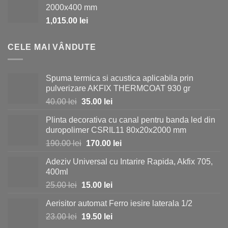
2000x400 mm
fost:
980.00 lei.
1,015.00
lei
1,150.00 lei.
CELE MAI VÂNDUTE
Spuma termica si acustica aplicabila prin
pulverizare AKFIX THERMCOAT 930 gr
Prețul
Prețul
40.00
lei
35.00
lei
inițial
curent
Plinta decorativa cu canal pentru banda led din
a
este:
duropolimer CSRIL11 80x20x2000 mm
fost:
35.00 lei.
Prețul
Prețul
190.00
lei
170.00
lei
40.00 lei.
inițial
curent
Adeziv Universal cu Intarire Rapida, Akfix 705,
a
este:
400ml
fost:
170.00 lei.
Prețul
Prețul
25.00
lei
15.00
lei
190.00 lei.
inițial
curent
Aerisitor automat Ferro iesire laterala 1/2
a
este:
Prețul
Prețul
23.00
lei
fost:
19.50
lei
15.00 lei.
inițial
curent
25.00 lei.