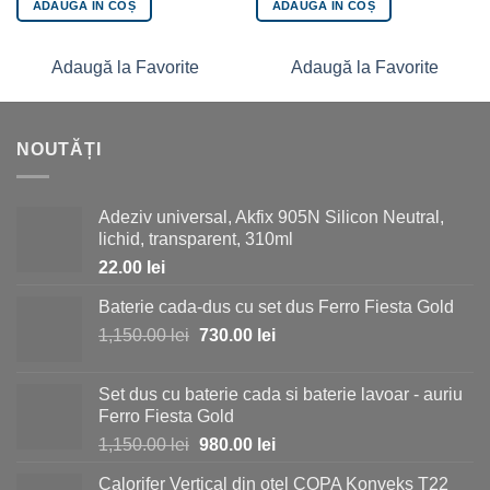
ADAUGĂ ÎN COȘ
ADAUGĂ ÎN COȘ
Adaugă la Favorite
Adaugă la Favorite
NOUTĂȚI
Adeziv universal, Akfix 905N Silicon Neutral,
lichid, transparent, 310ml
22.00
lei
Baterie cada-dus cu set dus Ferro Fiesta Gold
Prețul
Prețul
1,150.00
lei
730.00
lei
inițial
curent
a
este:
Set dus cu baterie cada si baterie lavoar - auriu
fost:
730.00 lei.
Ferro Fiesta Gold
1,150.00 lei.
Prețul
Prețul
1,150.00
lei
980.00
lei
inițial
curent
Calorifer Vertical din otel COPA Konveks T22
a
este: