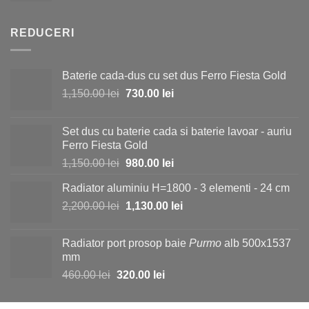
a
este:
fost:
19.50 lei.
REDUCERI
23.00 lei.
Baterie cada-dus cu set dus Ferro Fiesta Gold
Prețul
Prețul
1,150.00
lei
730.00
lei
inițial
curent
a
este:
Set dus cu baterie cada si baterie lavoar - auriu
fost:
730.00 lei.
Ferro Fiesta Gold
1,150.00 lei.
Prețul
Prețul
1,150.00
lei
980.00
lei
inițial
curent
Radiator aluminiu H=1800 - 3 elementi - 24 cm
a
este:
Prețul
Prețul
2,200.00
lei
fost:
1,130.00
lei
980.00 lei.
inițial
curent
1,150.00 lei.
a
este:
Radiator port prosop baie
Purmo
alb 500x1537
fost:
1,130.00 lei.
mm
2,200.00 lei.
Prețul
Prețul
460.00
lei
320.00
lei
inițial
curent
a
este: