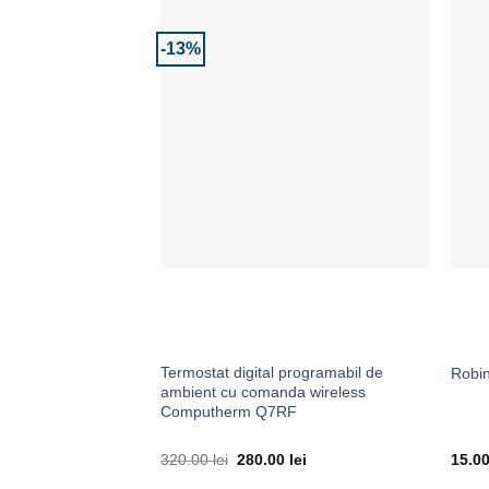
-13%
Adaugă la Favorite
Termostat digital programabil de
Robin
ambient cu comanda wireless
Computherm Q7RF
320.00
lei
280.00
lei
15.0