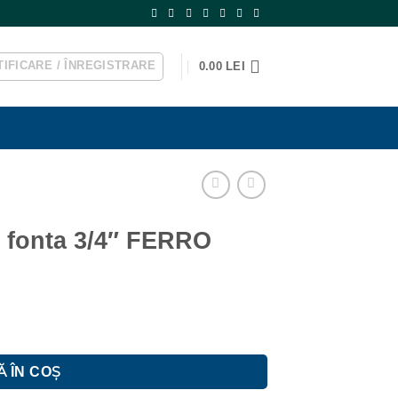
IFICARE / ÎNREGISTRARE
0.00
LEI
u fonta 3/4″ FERRO
" FERRO
 ÎN COȘ