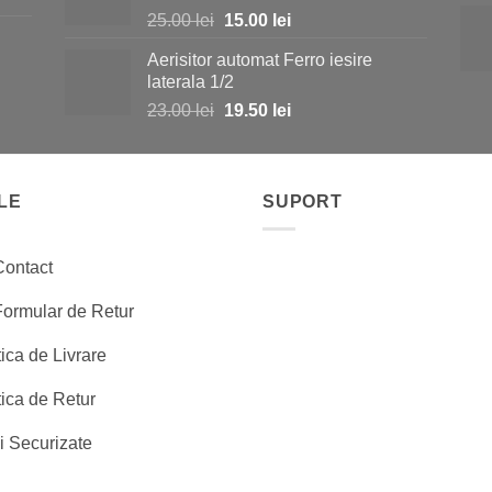
Prețul
Prețul
25.00
lei
15.00
lei
190.00 lei.
inițial
curent
Aerisitor automat Ferro iesire
a
este:
i.
laterala 1/2
fost:
15.00 lei.
Prețul
Prețul
23.00
lei
19.50
lei
25.00 lei.
inițial
curent
a
este:
fost:
19.50 lei.
LE
23.00 lei.
SUPORT
Contact
Formular de Retur
tica de Livrare
tica de Retur
i Securizate