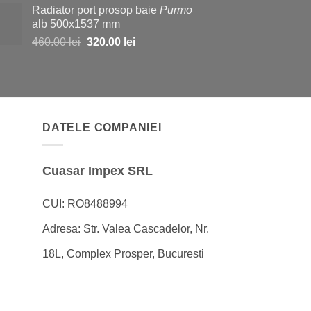
Radiator port prosop baie
Purmo
a
este:
alb 500x1537 mm
fost:
1,130.00 lei.
Prețul
Prețul
460.00
lei
320.00
lei
2,200.00 lei.
inițial
curent
a
este:
fost:
320.00 lei.
460.00 lei.
DATELE COMPANIEI
Cuasar Impex SRL
CUI: RO8488994
Adresa: Str. Valea Cascadelor, Nr.
18L, Complex Prosper, Bucuresti