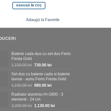
ADAUGĂ ÎN COȘ
ADAUGĂ ÎN COȘ
Adaugă la Favorite
Adaugă la 
DUCERI
Baterie cada-dus cu set dus Ferro
Fiesta Gold
Prețul
Prețul
1,150.00
lei
730.00
lei
inițial
curent
Set dus cu baterie cada si baterie
a
este:
lavoar - auriu Ferro Fiesta Gold
fost:
730.00 lei.
Prețul
Prețul
1,150.00
lei
980.00
lei
1,150.00 lei.
inițial
curent
Radiator aluminiu H=1800 - 3
a
este:
elementi - 24 cm
fost:
980.00 lei.
Prețul
Prețul
2,200.00
lei
1,130.00
lei
1,150.00 lei.
inițial
curent