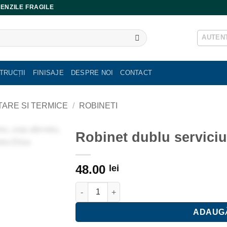
ENZILE FRAGILE
AUTENT
TRUCȚII
FINISAJE
DESPRE NOI
CONTACT
ITARE SI TERMICE
/
ROBINETI
Robinet dublu servici
48.00
lei
Cantitate Robinet dublu serviciu fonta 3/4
ADAUGĂ