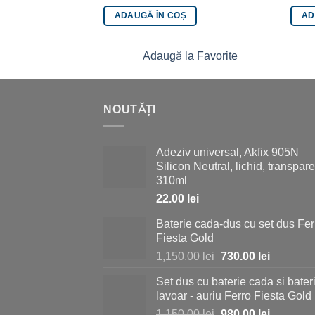
ADAUGĂ ÎN COȘ
AD
Adaugă la Favorite
NOUTĂȚI
Adeziv universal, Akfix 905N
Silicon Neutral, lichid, transpare
310ml
22.00
lei
Baterie cada-dus cu set dus Fer
Fiesta Gold
Prețul
Prețul
1,150.00
lei
730.00
lei
inițial
curent
Set dus cu baterie cada si bater
a
este:
lavoar - auriu Ferro Fiesta Gold
fost:
730.00 le
Prețul
Prețul
1,150.00
lei
980.00
lei
1,150.00 lei.