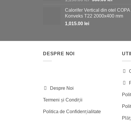
inițial
curent
Calorifer Vertical din otel COPA
a
este:
Konveks T22 2000x400 mm
fost:
980.00 le
1,015.00
lei
1,150.00 lei.
DESPRE NOI
UTI
Despre Noi
Poli
Termeni și Condiții
Poli
Politica de Confidențialitate
Plăț