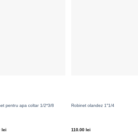
Adaugă la Favorite
Adaugă la Favor
et pentru apa coltar 1/2*3/8
Robinet olandez 1″1/4
0
lei
110.00
lei