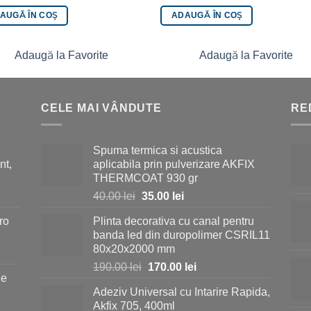
AUGĂ ÎN COȘ
ADAUGĂ ÎN COȘ
Adaugă la Favorite
Adaugă la Favorite
CELE MAI VÂNDUTE
RE
Spuma termica si acustica
nt,
aplicabila prin pulverizare AKFIX
THERMCOAT 930 gr
Prețul
Prețul
40.00
lei
35.00
lei
inițial
curent
ro
Plinta decorativa cu canal pentru
a
este:
banda led din duropolimer CSRIL11
fost:
35.00 lei.
80x20x2000 mm
40.00 lei.
Prețul
Prețul
190.00
lei
170.00
lei
ie
inițial
curent
Adeziv Universal cu Intarire Rapida,
a
este:
i.
Akfix 705, 400ml
fost:
170.00 lei.