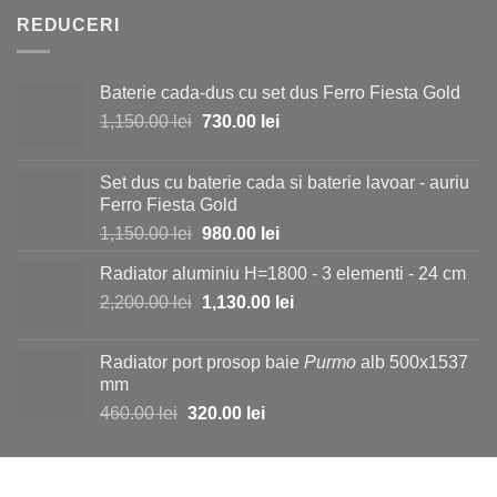
fost:
19.50 lei.
REDUCERI
23.00 lei.
Baterie cada-dus cu set dus Ferro Fiesta Gold
Prețul
Prețul
1,150.00
lei
730.00
lei
inițial
curent
a
este:
Set dus cu baterie cada si baterie lavoar - auriu
fost:
730.00 lei.
Ferro Fiesta Gold
1,150.00 lei.
Prețul
Prețul
1,150.00
lei
980.00
lei
inițial
curent
Radiator aluminiu H=1800 - 3 elementi - 24 cm
a
este:
Prețul
Prețul
2,200.00
lei
fost:
1,130.00
lei
980.00 lei.
inițial
curent
1,150.00 lei.
a
este:
Radiator port prosop baie
Purmo
alb 500x1537
fost:
1,130.00 lei.
mm
2,200.00 lei.
Prețul
Prețul
460.00
lei
320.00
lei
inițial
curent
a
este:
fost:
320.00 lei.