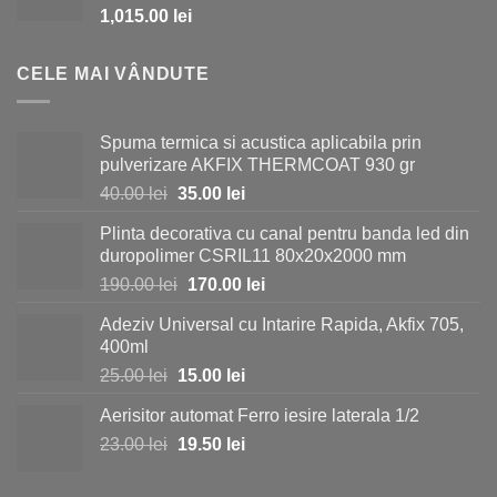
1,015.00
lei
1,150.00 lei.
CELE MAI VÂNDUTE
Spuma termica si acustica aplicabila prin
pulverizare AKFIX THERMCOAT 930 gr
Prețul
Prețul
40.00
lei
35.00
lei
inițial
curent
Plinta decorativa cu canal pentru banda led din
a
este:
duropolimer CSRIL11 80x20x2000 mm
fost:
35.00 lei.
Prețul
Prețul
190.00
lei
170.00
lei
40.00 lei.
inițial
curent
Adeziv Universal cu Intarire Rapida, Akfix 705,
a
este:
400ml
fost:
170.00 lei.
Prețul
Prețul
25.00
lei
15.00
lei
190.00 lei.
inițial
curent
Aerisitor automat Ferro iesire laterala 1/2
a
este:
Prețul
Prețul
23.00
lei
fost:
19.50
lei
15.00 lei.
inițial
curent
25.00 lei.
a
este: