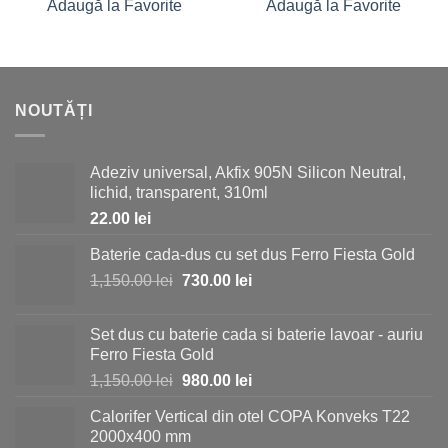
Adaugă la Favorite
Adaugă la Favorite
NOUTĂȚI
Adeziv universal, Akfix 905N Silicon Neutral,
lichid, transparent, 310ml
22.00
lei
Baterie cada-dus cu set dus Ferro Fiesta Gold
Prețul
Prețul
1,150.00
lei
730.00
lei
inițial
curent
a
este:
Set dus cu baterie cada si baterie lavoar - auriu
fost:
730.00 lei.
Ferro Fiesta Gold
1,150.00 lei.
Prețul
Prețul
1,150.00
lei
980.00
lei
inițial
curent
Calorifer Vertical din otel COPA Konveks T22
a
este:
2000x400 mm
fost:
980.00 lei.