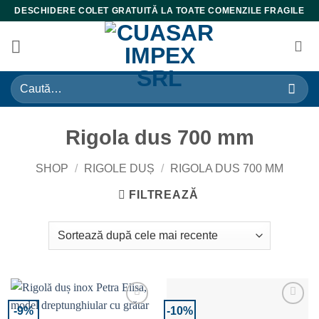
Skip
DESCHIDERE COLET GRATUITĂ LA TOATE COMENZILE FRAGILE
to
content
Caută
după:
Rigola dus 700 mm
SHOP
/
RIGOLE DUȘ
/
RIGOLA DUS 700 MM
FILTREAZĂ
-9%
-10%
Adaugă la Favorite
Adaugă la Favorite