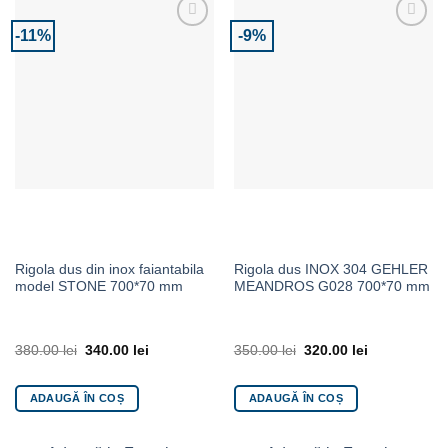
-11%
-9%
Adaugă la Favorite
Adaugă la Favorite
Rigola dus din inox faiantabila
Rigola dus INOX 304 GEHLER
model STONE 700*70 mm
MEANDROS G028 700*70 mm
380.00
lei
340.00
lei
350.00
lei
320.00
lei
ADAUGĂ ÎN COȘ
ADAUGĂ ÎN COȘ