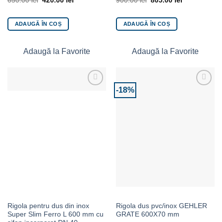
650.00
lei
420.00
lei
900.00
lei
805.00
lei
ADAUGĂ ÎN COȘ
ADAUGĂ ÎN COȘ
Adaugă la Favorite
Adaugă la Favorite
-18%
Adaugă la Favorite
Adaugă la Favorite
Rigola pentru dus din inox
Rigola dus pvc/inox GEHLER
Super Slim Ferro L 600 mm cu
GRATE 600X70 mm