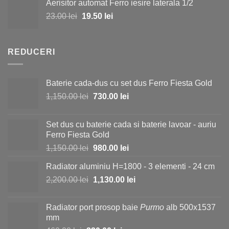
Aerisitor automat Ferro iesire laterala 1/2
a
este:
Prețul
Prețul
23.00
lei
fost:
19.50
lei
15.00 lei.
inițial
curent
25.00 lei.
a
este:
fost:
19.50 lei.
REDUCERI
23.00 lei.
Baterie cada-dus cu set dus Ferro Fiesta Gold
Prețul
Prețul
1,150.00
lei
730.00
lei
inițial
curent
a
este:
Set dus cu baterie cada si baterie lavoar - auriu
fost:
730.00 lei.
Ferro Fiesta Gold
1,150.00 lei.
Prețul
Prețul
1,150.00
lei
980.00
lei
inițial
curent
Radiator aluminiu H=1800 - 3 elementi - 24 cm
a
este:
Prețul
Prețul
2,200.00
lei
fost:
1,130.00
lei
980.00 lei.
inițial
curent
1,150.00 lei.
a
este:
Radiator port prosop baie
Purmo
alb 500x1537
fost:
1,130.00 lei.
mm
2,200.00 lei.