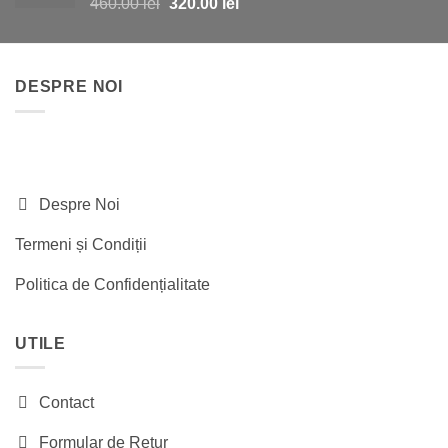
Prețul
Prețul
460.00
lei
320.00
lei
inițial
curent
a
este:
fost:
320.00 lei.
DESPRE NOI
460.00 lei.
Despre Noi
Termeni și Condiții
Politica de Confidențialitate
UTILE
Contact
Formular de Retur