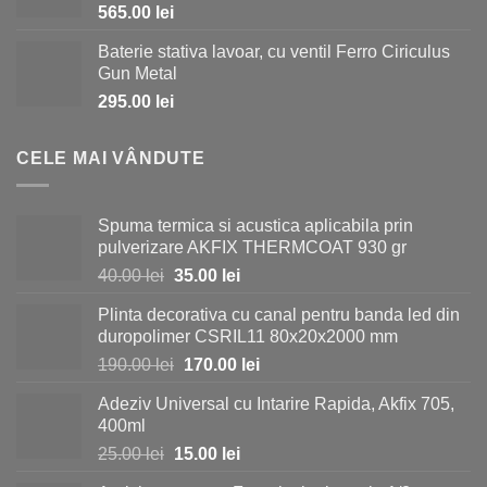
565.00
lei
Baterie stativa lavoar, cu ventil Ferro Ciriculus
Gun Metal
295.00
lei
CELE MAI VÂNDUTE
Spuma termica si acustica aplicabila prin
pulverizare AKFIX THERMCOAT 930 gr
Prețul
Prețul
40.00
lei
35.00
lei
inițial
curent
Plinta decorativa cu canal pentru banda led din
a
este:
duropolimer CSRIL11 80x20x2000 mm
fost:
35.00 lei.
Prețul
Prețul
190.00
lei
170.00
lei
40.00 lei.
inițial
curent
Adeziv Universal cu Intarire Rapida, Akfix 705,
a
este:
400ml
fost:
170.00 lei.
Prețul
Prețul
25.00
lei
15.00
lei
190.00 lei.
inițial
curent