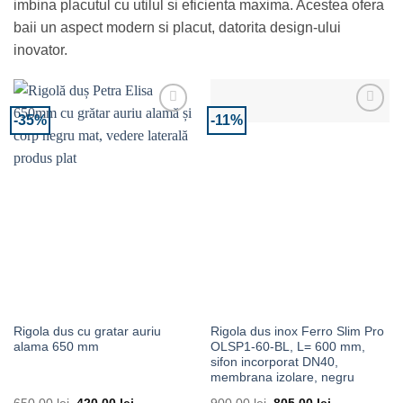
imbina placutul cu utilul si eficienta maxima. Acestea ofera
baii un aspect modern si placut, datorita design-ului
inovator.
-35%
-11%
Adaugă la Favorite
Adaugă la Favorite
Rigola dus cu gratar auriu
Rigola dus inox Ferro Slim Pro
alama 650 mm
OLSP1-60-BL, L= 600 mm,
sifon incorporat DN40,
membrana izolare, negru