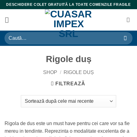
Skip
DESCHIDERE COLET GRATUITĂ LA TOATE COMENZILE FRAGILE
to
content
Caută
după:
Rigole duș
SHOP
/
RIGOLE DUȘ
FILTREAZĂ
Rigola de dus este un must have pentru cei care vor sa fie
mereu in tendinte. Reprezinta o modalitate excelenta de a