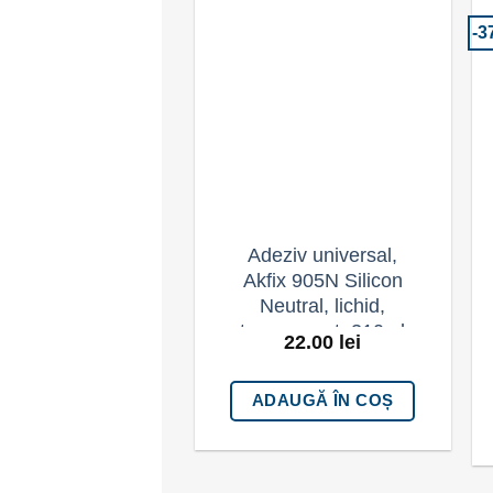
-3
Adaugă la
Favorite
Adeziv universal,
Akfix 905N Silicon
Neutral, lichid,
transparent, 310ml
22.00
lei
ADAUGĂ ÎN COȘ