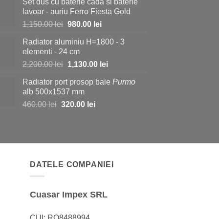
Set dus cu baterie cada si baterie
a
este:
lavoar - auriu Ferro Fiesta Gold
fost:
730.00 lei.
Prețul
Prețul
1,150.00
lei
980.00
lei
1,150.00 lei.
inițial
curent
Radiator aluminiu H=1800 - 3
a
este:
elementi - 24 cm
fost:
980.00 lei.
Prețul
Prețul
2,200.00
lei
1,130.00
lei
1,150.00 lei.
inițial
curent
Radiator port prosop baie
Purmo
a
este:
alb 500x1537 mm
fost:
1,130.00 lei.
Prețul
Prețul
460.00
lei
320.00
lei
2,200.00 lei.
inițial
curent
a
este:
fost:
320.00 lei.
460.00 lei.
DATELE COMPANIEI
Cuasar Impex SRL
CUI: RO8488994