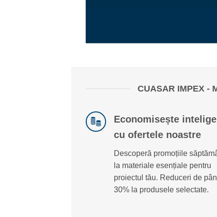
BATERII ȘI COLOANE DUȘ
COMANDĂ ACUM
CUASAR IMPEX - 
Economisește intelige
cu ofertele noastre
Descoperă promoțiile săptăm
la materiale esențiale pentru
proiectul tău. Reduceri de pân
30% la produsele selectate.