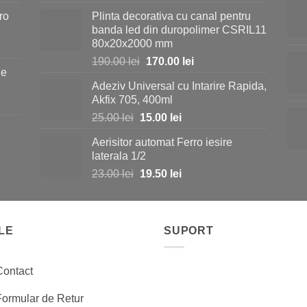
inițial
curent
ro
Plinta decorativa cu canal pentru
a
este:
banda led din duropolimer CSRIL11
fost:
35.00 lei.
80x20x2000 mm
40.00 lei.
Prețul
Prețul
190.00
lei
170.00
lei
ie
inițial
curent
Adeziv Universal cu Intarire Rapida,
a
este:
i.
Akfix 705, 400ml
fost:
170.00 lei.
Prețul
Prețul
25.00
lei
15.00
lei
190.00 lei.
inițial
curent
Aerisitor automat Ferro iesire
a
este:
i.
laterala 1/2
fost:
15.00 lei.
Prețul
Prețul
23.00
lei
19.50
lei
25.00 lei.
inițial
curent
a
este:
fost:
19.50 lei.
LE
23.00 lei.
SUPORT
Contact
Formular de Retur