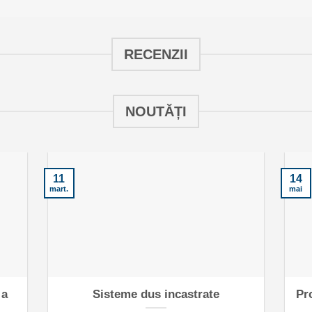
RECENZII
NOUTĂȚI
11
14
mart.
mai
 a
Sisteme dus incastrate
Pr