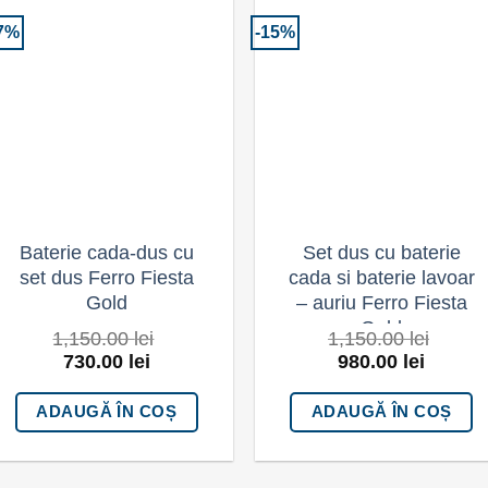
7%
-15%
Adaugă la
Adaugă la
Favorite
Favorite
Baterie cada-dus cu
Set dus cu baterie
set dus Ferro Fiesta
cada si baterie lavoar
Gold
– auriu Ferro Fiesta
Gold
1,150.00
lei
1,150.00
lei
730.00
lei
980.00
lei
ADAUGĂ ÎN COȘ
ADAUGĂ ÎN COȘ