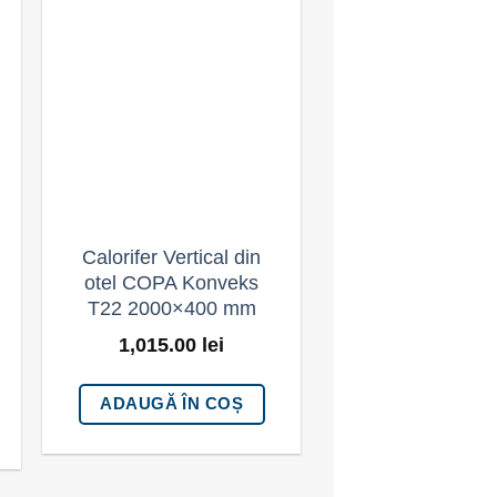
Adaugă la
Adaugă la
Favorite
Favorite
Calorifer Vertical din
Calorifer Vertic
otel COPA Konveks
otel COPA Ko
T22 2000×400 mm
T22 2000×60
1,015.00
lei
1,200.00
l
ADAUGĂ ÎN COȘ
ADAUGĂ ÎN 