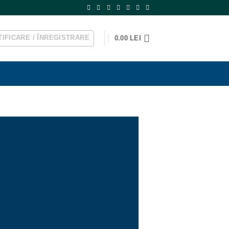
IFICARE / ÎNREGISTRARE
0.00
LEI
RADIATOARE
• DECORATIVE
• ALUMINIU