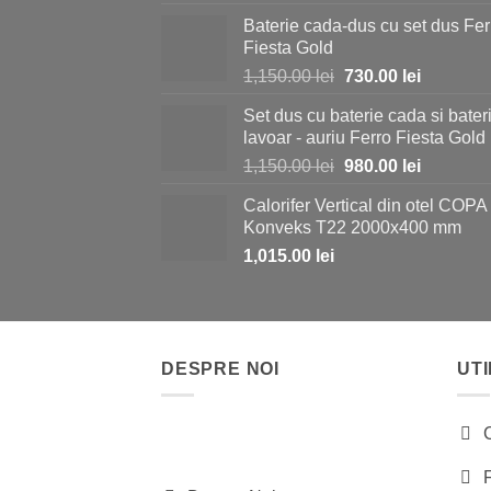
Baterie cada-dus cu set dus Fer
Fiesta Gold
Prețul
Prețul
1,150.00
lei
730.00
lei
inițial
curent
Set dus cu baterie cada si bater
a
este:
lavoar - auriu Ferro Fiesta Gold
fost:
730.00 le
Prețul
Prețul
1,150.00
lei
980.00
lei
1,150.00 lei.
inițial
curent
Calorifer Vertical din otel COPA
a
este:
Konveks T22 2000x400 mm
fost:
980.00 le
1,015.00
lei
1,150.00 lei.
DESPRE NOI
UTI