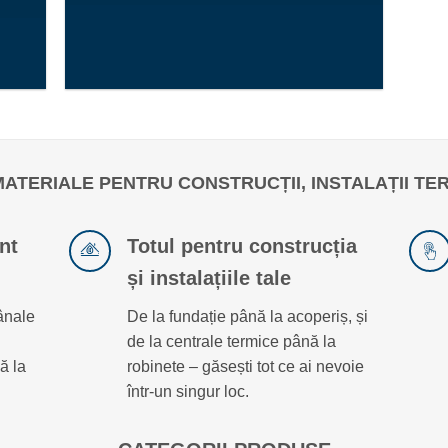
INSTALAȚII SANITARE ȘI TERMICE
COMANDĂ ACUM
MATERIALE PENTRU CONSTRUCȚII, INSTALAȚII TER
nt
Totul pentru construcția
și instalațiile tale
ânale
De la fundație până la acoperiș, și
de la centrale termice până la
ă la
robinete – găsești tot ce ai nevoie
într-un singur loc.