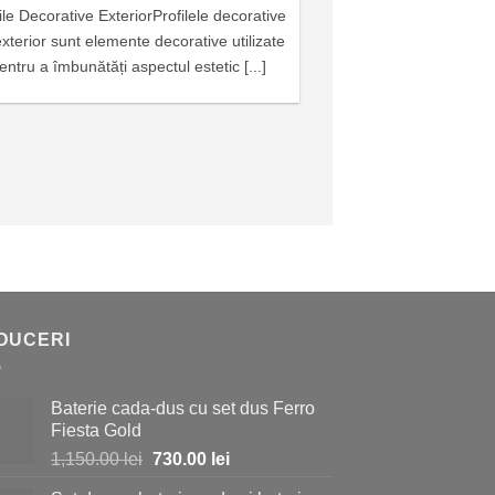
ile Decorative ExteriorProfilele decorative
Alege albul pentr
xterior sunt elemente decorative utilizate
interioare Priceper
entru a îmbunătăți aspectul estetic [...]
temă în deco
DUCERI
Baterie cada-dus cu set dus Ferro
Fiesta Gold
Prețul
Prețul
1,150.00
lei
730.00
lei
inițial
curent