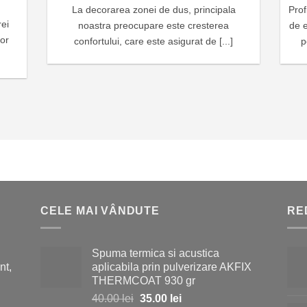
La decorarea zonei de dus, principala
Prof
rei
noastra preocupare este cresterea
de e
lor
confortului, care este asigurat de [...]
p
CELE MAI VÂNDUTE
RE
Spuma termica si acustica
nt,
aplicabila prin pulverizare AKFIX
THERMCOAT 930 gr
Prețul
Prețul
40.00
lei
35.00
lei