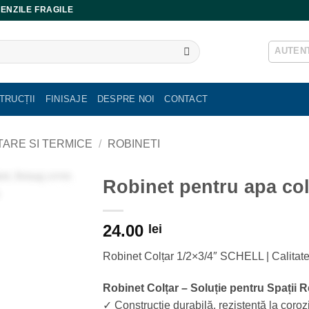
ENZILE FRAGILE
AUTENT
TRUCȚII
FINISAJE
DESPRE NOI
CONTACT
ITARE SI TERMICE
/
ROBINETI
Robinet pentru apa co
24.00
lei
Robinet Colțar 1/2×3/4″ SCHELL | Calita
Robinet Colțar – Soluție pentru Spații 
✓ Construcție durabilă, rezistentă la coroz