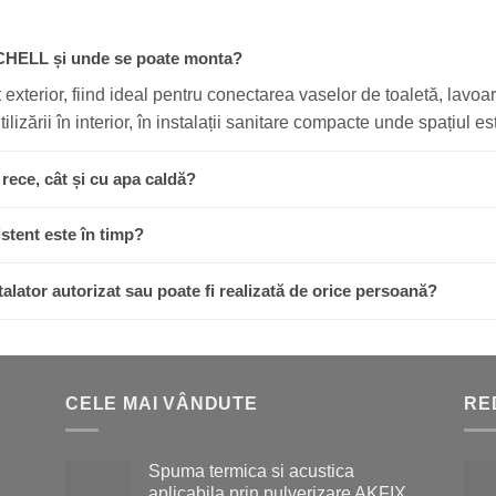
SCHELL și unde se poate monta?
exterior, fiind ideal pentru conectarea vaselor de toaletă, lavoare
izării în interior, în instalații sanitare compacte unde spațiul est
 rece, cât și cu apa caldă?
istent este în timp?
alator autorizat sau poate fi realizată de orice persoană?
CELE MAI VÂNDUTE
RE
Spuma termica si acustica
aplicabila prin pulverizare AKFIX