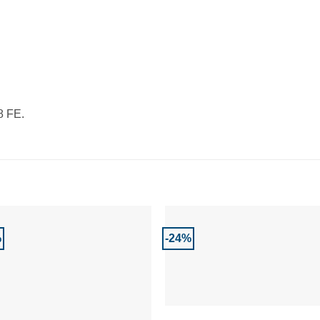
8 FE.
%
-24%
Adaugă la Favorite
Adaugă la Favor