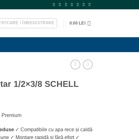
IFICARE / ÎNREGISTRARE
0.00
LEI
ltar 1/2×3/8 SCHELL
te Premium
Reduse
✓ Compatibile cu apa rece și caldă
iune ✓ Montare rapidă și fără efort ✓