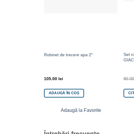
Set r
Robinet de trecere apa 2″
GIAC
105.00
lei
80.0
ADAUGĂ ÎN COȘ
CI
Adaugă la Favorite
Întrebări frecvente