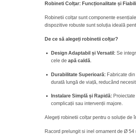
Robineti Colțar: Funcționalitate și Fiabili
Robinetii colțar sunt componente esențiale 
dispozitive robuste sunt soluția ideală pent
De ce să alegeți robinetii colțar?
Design Adaptabil și Versatil:
Se integre
cele de
apă caldă
.
Durabilitate Superioară:
Fabricate di
durată lungă de viață, reducând necesita
Instalare Simplă și Rapidă:
Proiectate
complicații sau intervenții majore.
Alegeți robinetii colțar pentru o soluție de 
Racord prelungit si inel ornament de Ø 54