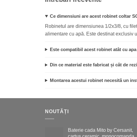
Ce dimensiuni are acest robinet coltar 
Robinetul are dimensiunea 1/2x3/8, cu filet 
alimentare cu apă. Este destinat exclusiv util
Este compatibil acest robinet atât cu apa
Din ce material este fabricat și cât de rez
Montarea acestui robinet necesită un inst
NOUTĂȚI
Baterie cada Mito by Cersanit,
cartus ceramic, monocomanda,