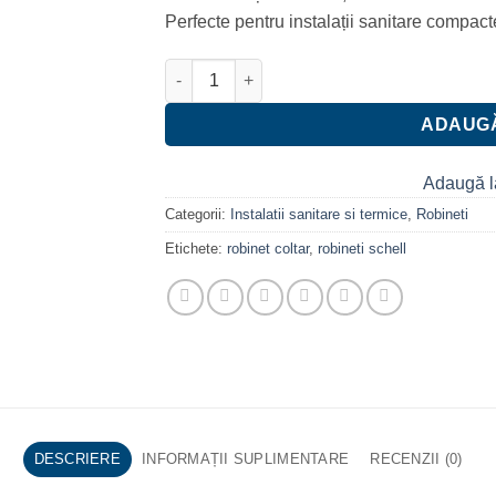
Perfecte pentru instalații sanitare compact
Cantitate Robinet pentru apa coltar 1/2x3/
ADAUGĂ
Adaugă l
Categorii:
Instalatii sanitare si termice
,
Robineti
Etichete:
robinet coltar
,
robineti schell
DESCRIERE
INFORMAȚII SUPLIMENTARE
RECENZII (0)