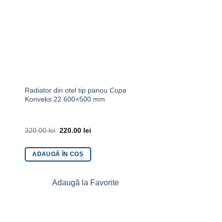
Radiator din otel tip panou
Copa
Robinet coltar cu ven
Konveks 22 600×500 mm
metalica 1/2×3/4 F
320.00
lei
220.00
lei
19.00
lei
ADAUGĂ ÎN COȘ
ADAUGĂ ÎN COȘ
Adaugă la Favorite
Adaugă la 