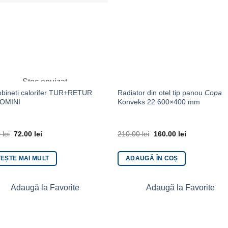
Stoc epuizat
obineti calorifer TUR+RETUR
Radiator din otel tip panou
Copa
OMINI
Konveks 22 600×400 mm
0
lei
72.00
lei
210.00
lei
160.00
lei
TEȘTE MAI MULT
ADAUGĂ ÎN COȘ
Adaugă la Favorite
Adaugă la Favorite