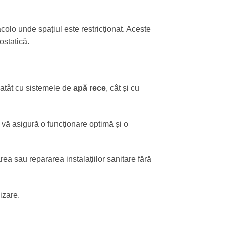
colo unde spațiul este restricționat. Aceste
ostatică.
e atât cu sistemele de
apă rece
, cât și cu
 vă asigură o funcționare optimă și o
area sau repararea instalațiilor sanitare fără
izare.