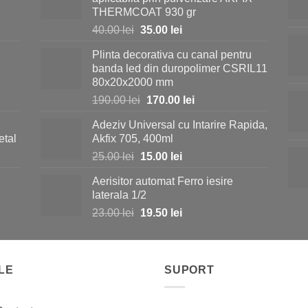
THERMCOAT 930 gr
Prețul
Prețul
40.00
lei
35.00
lei
inițial
curent
Plinta decorativa cu canal pentru
a
este:
banda led din duropolimer CSRIL11
fost:
35.00 lei.
80x20x2000 mm
40.00 lei.
Prețul
Prețul
190.00
lei
170.00
lei
inițial
curent
Adeziv Universal cu Intarire Rapida,
a
este:
etal
Akfix 705, 400ml
fost:
170.00 lei.
Prețul
Prețul
25.00
lei
15.00
lei
190.00 lei.
inițial
curent
Aerisitor automat Ferro iesire
a
este:
laterala 1/2
fost:
15.00 lei.
Prețul
Prețul
23.00
lei
19.50
lei
25.00 lei.
inițial
curent
a
este:
fost:
19.50 lei.
LE
23.00 lei.
SUPORT