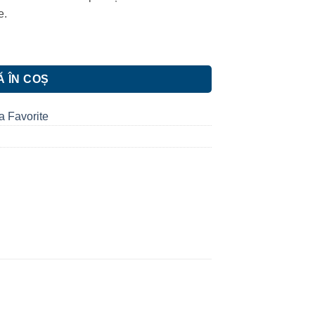
e.
8 SCHELL
 ÎN COȘ
a Favorite