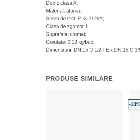
Debit: clasa A;
Material: alama;
Semn de test: P-IX 212/IA;
Clasa de zgomot: I;
Suprafata: cromat;
Greutate: 0.13 kg/buc;
Dimensiuni: DN 15 G 1/2 FE x DN 15 G 3/
PRODUSE SIMILARE
-10
Adaugă la Favorite