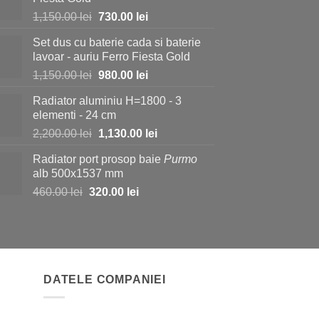
Prețul
Prețul
1,150.00
lei
730.00
lei
inițial
curent
Set dus cu baterie cada si baterie
a
este:
lavoar - auriu Ferro Fiesta Gold
fost:
730.00 lei.
Prețul
Prețul
1,150.00
lei
980.00
lei
1,150.00 lei.
inițial
curent
Radiator aluminiu H=1800 - 3
a
este:
elementi - 24 cm
fost:
980.00 lei.
Prețul
Prețul
2,200.00
lei
1,130.00
lei
1,150.00 lei.
inițial
curent
Radiator port prosop baie
Purmo
a
este:
alb 500x1537 mm
fost:
1,130.00 lei.
Prețul
Prețul
460.00
lei
320.00
lei
2,200.00 lei.
inițial
curent
a
este:
fost:
320.00 lei.
460.00 lei.
DATELE COMPANIEI