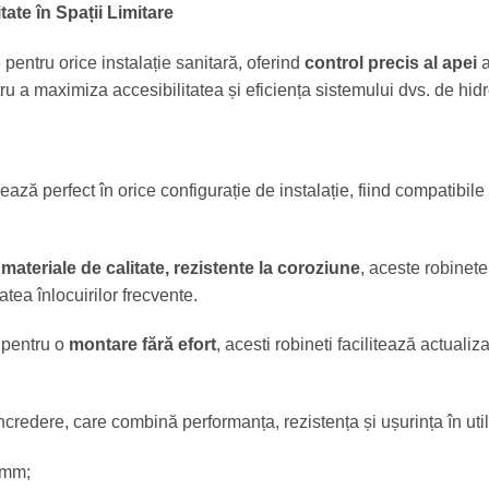
tate în Spații Limitare
pentru orice instalație sanitară, oferind
control precis al apei
a
ru a maximiza accesibilitatea și eficiența sistemului dvs. de hidr
ază perfect în orice configurație de instalație, fiind compatibil
n
materiale de calitate, rezistente la coroziune
, aceste robinete
tea înlocuirilor frecvente.
 pentru o
montare fără efort
, acesti robineti facilitează actualiz
încredere, care combină performanța, rezistența și ușurința în util
 mm;