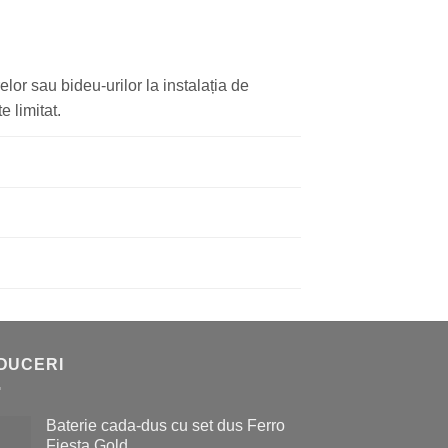
lor sau bideu-urilor la instalația de
e limitat.
DUCERI
Baterie cada-dus cu set dus Ferro
Fiesta Gold