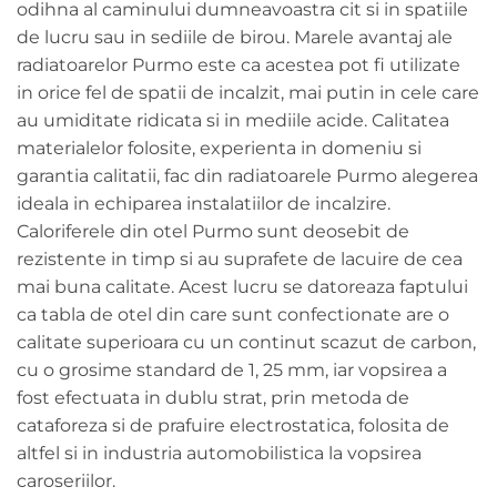
odihna al caminului dumneavoastra cit si in spatiile
de lucru sau in sediile de birou. Marele avantaj ale
radiatoarelor Purmo este ca acestea pot fi utilizate
in orice fel de spatii de incalzit, mai putin in cele care
au umiditate ridicata si in mediile acide. Calitatea
materialelor folosite, experienta in domeniu si
garantia calitatii, fac din radiatoarele Purmo alegerea
ideala in echiparea instalatiilor de incalzire.
Caloriferele din otel Purmo sunt deosebit de
rezistente in timp si au suprafete de lacuire de cea
mai buna calitate. Acest lucru se datoreaza faptului
ca tabla de otel din care sunt confectionate are o
calitate superioara cu un continut scazut de carbon,
cu o grosime standard de 1, 25 mm, iar vopsirea a
fost efectuata in dublu strat, prin metoda de
cataforeza si de prafuire electrostatica, folosita de
altfel si in industria automobilistica la vopsirea
caroseriilor.