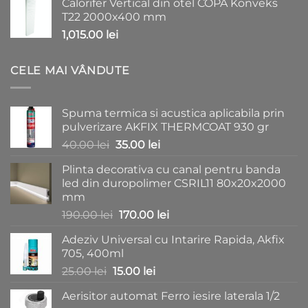
Calorifer Vertical din otel COPA Konveks
a
este:
T22 2000x400 mm
fost:
980.00 lei.
1,015.00
lei
1,150.00 lei.
CELE MAI VÂNDUTE
Spuma termica si acustica aplicabila prin
pulverizare AKFIX THERMCOAT 930 gr
Prețul
Prețul
40.00
lei
35.00
lei
inițial
curent
Plinta decorativa cu canal pentru banda
a
este:
led din duropolimer CSRIL11 80x20x2000
fost:
35.00 lei.
mm
40.00 lei.
Prețul
Prețul
190.00
lei
170.00
lei
inițial
curent
Adeziv Universal cu Intarire Rapida, Akfix
a
este:
705, 400ml
fost:
170.00 lei.
Prețul
Prețul
25.00
lei
15.00
lei
190.00 lei.
inițial
curent
Aerisitor automat Ferro iesire laterala 1/2
a
este: