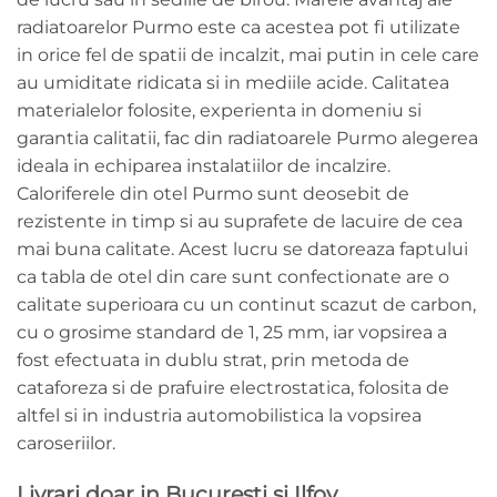
radiatoarelor Purmo este ca acestea pot fi utilizate
in orice fel de spatii de incalzit, mai putin in cele care
au umiditate ridicata si in mediile acide. Calitatea
materialelor folosite, experienta in domeniu si
garantia calitatii, fac din radiatoarele Purmo alegerea
ideala in echiparea instalatiilor de incalzire.
Caloriferele din otel Purmo sunt deosebit de
rezistente in timp si au suprafete de lacuire de cea
mai buna calitate. Acest lucru se datoreaza faptului
ca tabla de otel din care sunt confectionate are o
calitate superioara cu un continut scazut de carbon,
cu o grosime standard de 1, 25 mm, iar vopsirea a
fost efectuata in dublu strat, prin metoda de
cataforeza si de prafuire electrostatica, folosita de
altfel si in industria automobilistica la vopsirea
caroseriilor.
Livrari doar in Bucuresti si Ilfov.