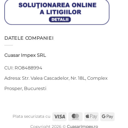
DATELE COMPANIEI
Cuasar Impex SRL
CUI: RO8488994
Adresa: Str. Valea Cascadelor, Nr. 18L, Complex
Prosper, Bucuresti
Visa
MasterCard
Apple
Google
Plata securizata cu
Pay
Pay
Copyright 2026 ©
CuasarImpex.ro