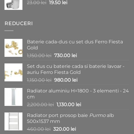
Prețul
Prețul
23.00
lei
fost:
19.50
lei
15.00 lei.
inițial
curent
25.00 lei.
a
este:
fost:
19.50 lei.
REDUCERI
23.00 lei.
Baterie cada-dus cu set dus Ferro Fiesta
Gold
Prețul
Prețul
1,150.00
lei
730.00
lei
inițial
curent
Set dus cu baterie cada si baterie lavoar -
a
este:
auriu Ferro Fiesta Gold
fost:
730.00 lei.
Prețul
Prețul
1,150.00
lei
980.00
lei
1,150.00 lei.
inițial
curent
Radiator aluminiu H=1800 - 3 elementi - 24
a
este:
cm
fost:
980.00 lei.
Prețul
Prețul
2,200.00
lei
1,130.00
lei
1,150.00 lei.
inițial
curent
Radiator port prosop baie
Purmo
alb
a
este:
500x1537 mm
fost:
1,130.00 lei.
Prețul
Prețul
460.00
lei
320.00
lei
2,200.00 lei.