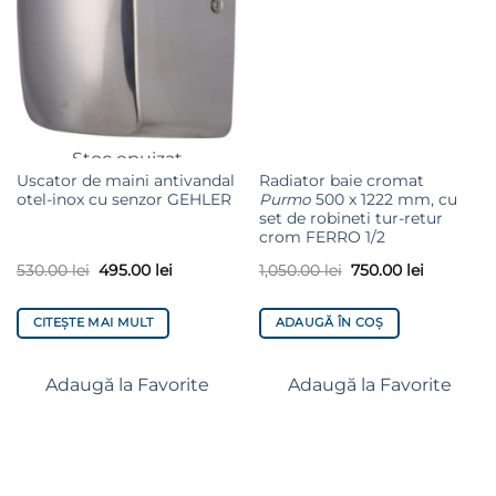
Stoc epuizat
Uscator de maini antivandal
Radiator baie cromat
otel-inox cu senzor GEHLER
Purmo
500 x 1222 mm, cu
set de robineti tur-retur
crom FERRO 1/2
530.00
lei
495.00
lei
1,050.00
lei
750.00
lei
CITEȘTE MAI MULT
ADAUGĂ ÎN COȘ
Adaugă la Favorite
Adaugă la Favorite