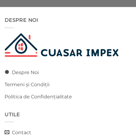
inițial
curent
a
este:
fost:
320.00 lei.
DESPRE NOI
460.00 lei.
Despre Noi
Termeni și Condiții
Politica de Confidențialitate
UTILE
Contact