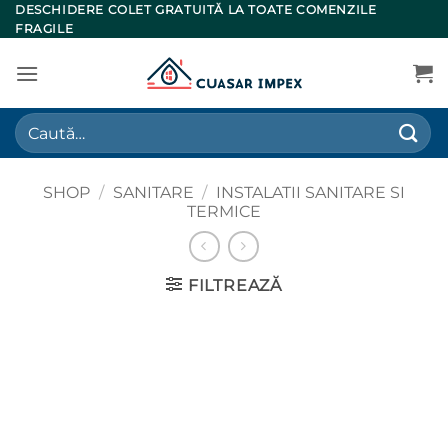
Skip
DESCHIDERE COLET GRATUITĂ LA TOATE COMENZILE
FRAGILE
to
content
Caută
după:
SHOP
/
SANITARE
/
INSTALATII SANITARE SI
TERMICE
FILTREAZĂ