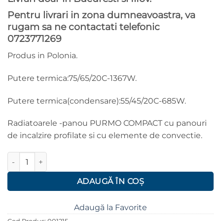
Pentru livrari in zona dumneavoastra, va
rugam sa ne contactati telefonic
0723771269
Produs in Polonia.
Putere termica:75/65/20C-1367W.
Putere termica(condensare):55/45/20C-685W.
Radiatoarele -panou PURMO COMPACT cu panouri
de incalzire profilate si cu elemente de convectie.
Cantitate Radiator / calorifer otel PURMO C22 600*800 mm
ADAUGĂ ÎN COȘ
Adaugă la Favorite