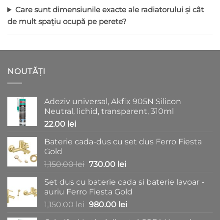
Care sunt dimensiunile exacte ale radiatorului și cât
de mult spațiu ocupă pe perete?
NOUTĂȚI
Adeziv universal, Akfix 905N Silicon
Neutral, lichid, transparent, 310ml
22.00
lei
Baterie cada-dus cu set dus Ferro Fiesta
Gold
Prețul
Prețul
1,150.00
lei
730.00
lei
inițial
curent
Set dus cu baterie cada si baterie lavoar -
a
este:
auriu Ferro Fiesta Gold
fost:
730.00 lei.
Prețul
Prețul
1,150.00
lei
980.00
lei
1,150.00 lei.
inițial
curent