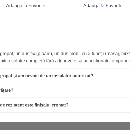
Adaugă la Favorite
Adaugă la Favorite
ropat, un dus fix (ploaie), un dus mobil cu 3 funcții (masaj, mixt,
imiți o soluție completă fără a fi nevoie să achiziționați compon
ngropat și am nevoie de un instalator autorizat?
rățare?
 de rezistent este finisajul cromat?