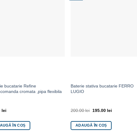
ie bucatarie Refine
Baterie stativa bucatarie FERRO
omanda cromata ,pipa flexibila
LUGIO
0
lei
200.00
lei
195.00
lei
AUGĂ ÎN COȘ
ADAUGĂ ÎN COȘ