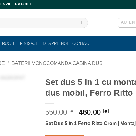
ENZILE FRAGILE
AUTENT
TRUCȚII
FINISAJE
DESPRE NOI
CONTACT
RE
/
BATERII MONOCOMANDA CABINA DUS
Set dus 5 in 1 cu monta
dus mobil, Ferro Ritt
Prețul
Prețul
550.00
460.00
lei
lei
inițial
curent
Set Dus 5 în 1 Ferro Ritto Crom | Monta
a
este:
fost:
460.00 l