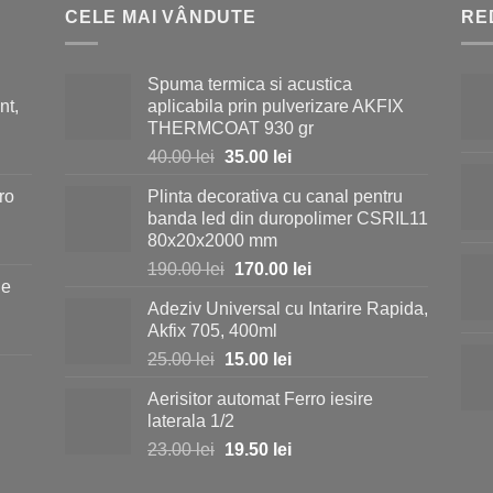
CELE MAI VÂNDUTE
RE
Spuma termica si acustica
nt,
aplicabila prin pulverizare AKFIX
THERMCOAT 930 gr
Prețul
Prețul
40.00
lei
35.00
lei
inițial
curent
ro
Plinta decorativa cu canal pentru
a
este:
banda led din duropolimer CSRIL11
fost:
35.00 lei.
80x20x2000 mm
40.00 lei.
Prețul
Prețul
190.00
lei
170.00
lei
ie
inițial
curent
Adeziv Universal cu Intarire Rapida,
a
este:
i.
Akfix 705, 400ml
fost:
170.00 lei.
Prețul
Prețul
25.00
lei
15.00
lei
190.00 lei.
inițial
curent
Aerisitor automat Ferro iesire
a
este:
i.
laterala 1/2
fost:
15.00 lei.
Prețul
Prețul
23.00
lei
19.50
lei
25.00 lei.
inițial
curent