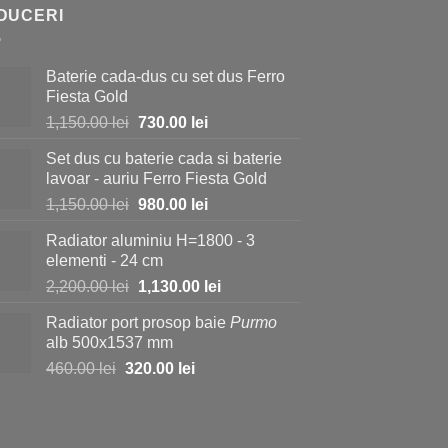
DUCERI
Baterie cada-dus cu set dus Ferro
Fiesta Gold
Prețul
Prețul
1,150.00
lei
730.00
lei
inițial
curent
Set dus cu baterie cada si baterie
a
este:
lavoar - auriu Ferro Fiesta Gold
fost:
730.00 lei.
Prețul
Prețul
1,150.00
lei
980.00
lei
1,150.00 lei.
inițial
curent
Radiator aluminiu H=1800 - 3
a
este:
elementi - 24 cm
fost:
980.00 lei.
Prețul
Prețul
2,200.00
lei
1,130.00
lei
1,150.00 lei.
inițial
curent
Radiator port prosop baie
Purmo
a
este:
alb 500x1537 mm
fost:
1,130.00 lei.
Prețul
Prețul
460.00
lei
320.00
lei
2,200.00 lei.
inițial
curent
a
este:
fost:
320.00 lei.