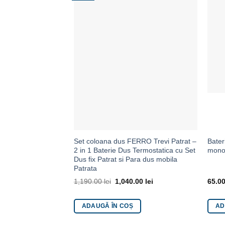
Set coloana dus FERRO Trevi Patrat –
Bater
2 in 1 Baterie Dus Termostatica cu Set
monoc
Dus fix Patrat si Para dus mobila
Patrata
1,190.00
lei
1,040.00
lei
65.0
ADAUGĂ ÎN COȘ
AD