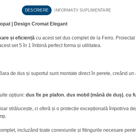
DESCRIERE
INFORMAȚII SUPLIMENTARE
gropat | Design Cromat Elegant
are și eficiență
cu acest set dus complet de la Ferro. Proiectat
cest set 5 în 1 îmbină perfect forma și utilitatea.
ara de dus și suportul sunt montate direct în perete, creând u
lte opțiuni:
dus fix pe plafon
,
dus mobil (mână de duș)
,
cu f
ar strălucește, ci oferă și o protecție excepțională împotriva dep
mp.
omplet, incluzând toate conexiunile și fitingurile necesare pentr