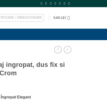
IFICARE / ÎNREGISTRARE
0.00
LEI
j ingropat, dus fix si
o Crom
j Îngropat Elegant
ei.