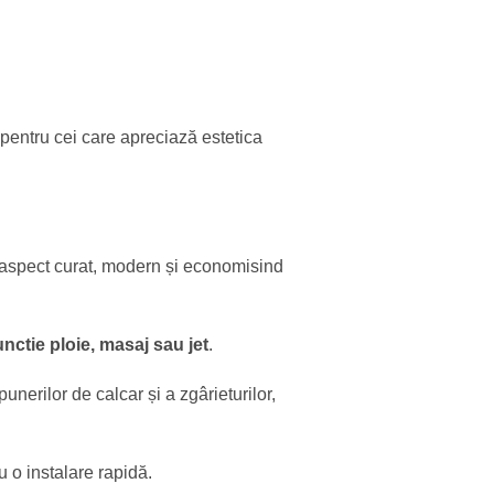
 pentru cei care apreciază estetica
n aspect curat, modern și economisind
unctie ploie, masaj sau jet
.
unerilor de calcar și a zgârieturilor,
u o instalare rapidă.