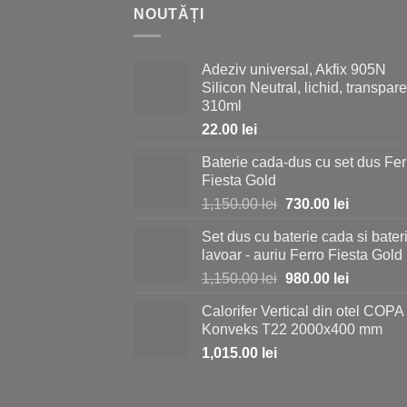
NOUTĂȚI
Adeziv universal, Akfix 905N
Silicon Neutral, lichid, transpare
310ml
22.00
lei
Baterie cada-dus cu set dus Fer
Fiesta Gold
Prețul
Prețul
1,150.00
lei
730.00
lei
inițial
curent
Set dus cu baterie cada si bater
a
este:
lavoar - auriu Ferro Fiesta Gold
fost:
730.00 le
Prețul
Prețul
1,150.00
lei
980.00
lei
1,150.00 lei.
inițial
curent
Calorifer Vertical din otel COPA
a
este:
Konveks T22 2000x400 mm
fost:
980.00 le
1,015.00
lei
1,150.00 lei.