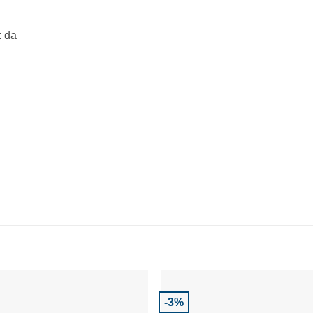
: da
-3%
Adaugă la Favorite
Adaugă la Favor