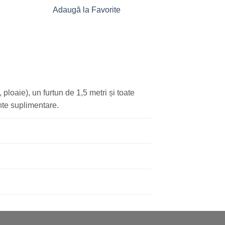
Adaugă la Favorite
Adaugă la 
 ploaie), un furtun de 1,5 metri și toate
ente suplimentare.