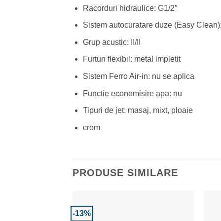
Racorduri hidraulice: G1/2″
Sistem autocuratare duze (Easy Clean)
Grup acustic: II/II
Furtun flexibil: metal impletit
Sistem Ferro Air-in: nu se aplica
Functie economisire apa: nu
Tipuri de jet: masaj, mixt, ploaie
crom
PRODUSE SIMILARE
-13%
Adaugă la Favorite