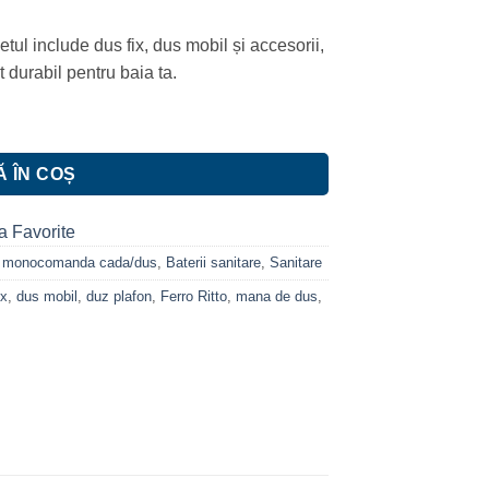
tul include dus fix, dus mobil și accesorii,
 durabil pentru baia ta.
 dus fix si dus mobil, Ferro Ritto Crom
 ÎN COȘ
a Favorite
ii monocomanda cada/dus
,
Baterii sanitare
,
Sanitare
ix
,
dus mobil
,
duz plafon
,
Ferro Ritto
,
mana de dus
,