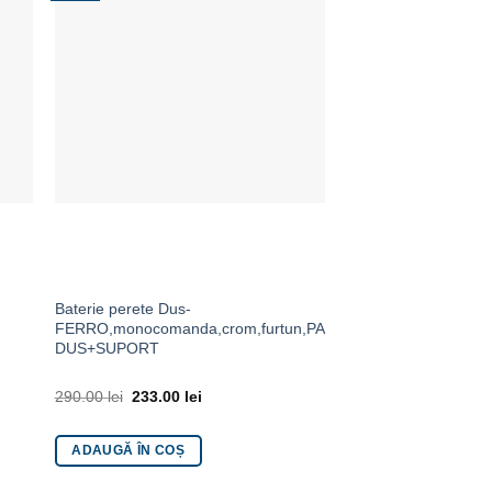
Baterie perete Dus-
Baterie Ferro Zumba 
FERRO,monocomanda,crom,furtun,PARA
cu pipa flexibila, cul
DUS+SUPORT
290.00
lei
233.00
lei
250.00
lei
210.00
le
ADAUGĂ ÎN COȘ
ADAUGĂ ÎN COȘ