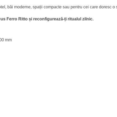
el, băi moderne, spații compacte sau pentru cei care doresc o so
Ferro Ritto și reconfigurează-ți ritualul zilnic.
Ø200 mm