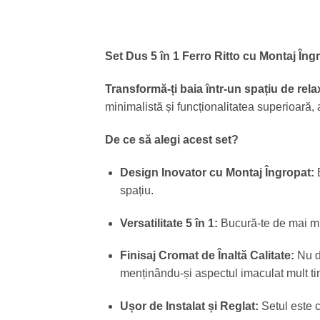
Set Dus 5 în 1 Ferro Ritto cu Montaj În
Transformă-ți baia într-un spațiu de relax
minimalistă și funcționalitatea superioară, a
De ce să alegi acest set?
Design Inovator cu Montaj Îngropat:
B
spațiu.
Versatilitate 5 în 1:
Bucură-te de mai mu
Finisaj Cromat de Înaltă Calitate:
Nu do
menținându-și aspectul imaculat mult ti
Ușor de Instalat și Reglat:
Setul este c