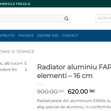
OMENZILE FRAGILE
AUTENT
STRUCȚII
FINISAJE
DESPRE NOI
CONTACT
ITARE SI TERMICE
Radiator aluminiu FA
elementi – 16 cm
Prețul
Prețu
900.00
620.00
lei
lei
inițial
cure
Radiatoarele din aluminium FARAL sun
a
este:
aliaj special de aluminiu, in conformi
fost:
620.00