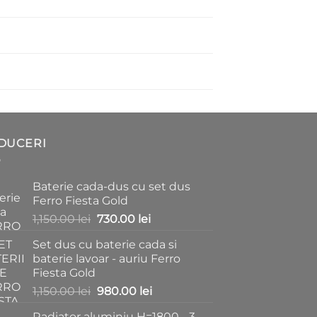
DUCERI
Baterie cada-dus cu set dus
Ferro Fiesta Gold
Prețul
Prețul
1,150.00
lei
730.00
lei
inițial
curent
Set dus cu baterie cada si
a
este:
baterie lavoar - auriu Ferro
fost:
730.00 lei.
Fiesta Gold
1,150.00 lei.
Prețul
Prețul
1,150.00
lei
980.00
lei
inițial
curent
Radiator aluminiu H=1800 - 3