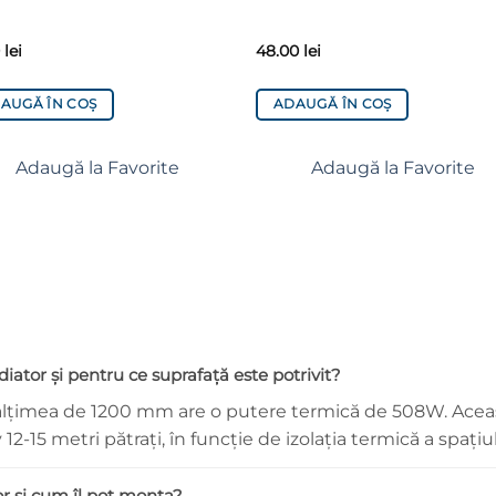
0
lei
48.00
lei
AUGĂ ÎN COȘ
ADAUGĂ ÎN COȘ
Adaugă la Favorite
Adaugă la Favorite
iator și pentru ce suprafață este potrivit?
ălțimea de 1200 mm are o putere termică de 508W. Aceas
2-15 metri pătrați, în funcție de izolația termică a spațiul
or și cum îl pot monta?