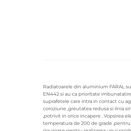
Radiatoarele din aluminium FARAL sunt
EN442 si au ca prioritate imbunatatire 
suprafetele care intra in contact cu a
coroziune ,greutatea redusa si linia s
,potrivit in orice incapere . Vopsirea 
temperatura de 200 de grade ,pentru un
riguroase pentru realizarea unui produs