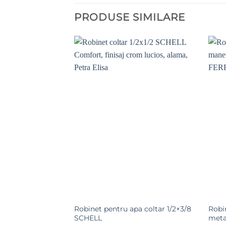
PRODUSE SIMILARE
Adaugă la
Adaugă la
Favorite
Favorite
Robinet pentru apa coltar 1/2×3/8
Robin
2×3/4
SCHELL
meta