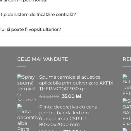
 tip de sistem de încălzire centrală?
ui și poate fi vopsit ulterior?
CELE MAI VÂNDUTE
RE
Spuma termica si acustica
aplicabila prin pulverizare AKFIX
THERMCOAT 930 gr
Prețul
Prețul
40.00
lei
35.00
lei
inițial
curent
Plinta decorativa cu canal
a
este:
pentru banda led din
fost:
35.00 lei.
duropolimer CSRIL11
40.00 lei.
80x20x2000 mm