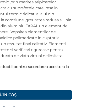
rmic ,prin marirea aripioarelor
cta cu suprafetele care intra in
l termic ridicat ,aliajul din
la coroziune ,greutatea redusa si linia
rul din aluminiu FARAL un element de
apere . Vopsirea elementilor de
oxidice polimerizate in cuptor la
n rezultat final calitativ .Elementi
ste si verificari riguroase pentru
 durata de viata virtual nelimitata.
reductii pentru racordarea acestora la
 mm - 2 elementi - 16 cm
 ÎN COȘ