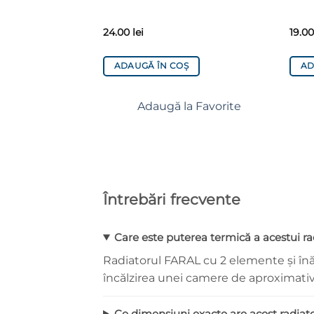
24.00
lei
19.0
Ș
ADAUGĂ ÎN COȘ
AD
a Favorite
Adaugă la Favorite
Întrebări frecvente
Care este puterea termică a acestui rad
Radiatorul FARAL cu 2 elemente și în
încălzirea unei camere de aproximativ 1
Ce dimensiuni exacte are acest radiat