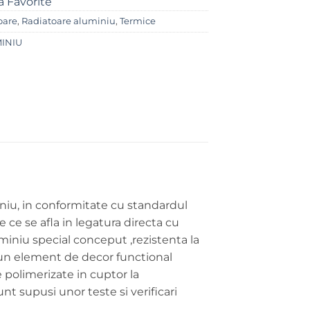
a Favorite
oare
,
Radiatoare aluminiu
,
Termice
INIU
iniu, in conformitate cu standardul
 ce se afla in legatura directa cu
uminiu special conceput ,rezistenta la
L un element de decor functional
e polimerizate in cuptor la
t supusi unor teste si verificari