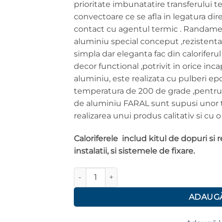
prioritate imbunatatire transferului te
900.00 lei.
convectoare ce se afla in legatura dire
contact cu agentul termic . Randamentu
aluminiu special conceput ,rezistenta 
simpla dar eleganta fac din calorife
decor functional ,potrivit in orice inc
aluminiu, este realizata cu pulberi ep
temperatura de 200 de grade ,pentru u
de aluminiu FARAL sunt supusi unor te
realizarea unui produs calitativ si cu o
Caloriferele includ kitul de dopuri si 
instalatii, si sistemele de fixare.
Cantitate Radiator aluminiu FARAL H=1200
ADAUGĂ