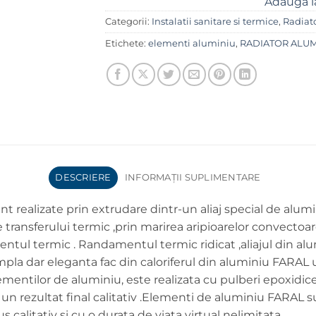
Adaugă l
Categorii:
Instalatii sanitare si termice
,
Radiat
Etichete:
elementi aluminiu
,
RADIATOR ALUM
DESCRIERE
INFORMAȚII SUPLIMENTARE
 realizate prin extrudare dintr-un aliaj special de alum
transferului termic ,prin marirea aripioarelor convectoare
gentul termic . Randamentul termic ridicat ,aliajul din al
impla dar eleganta fac din caloriferul din aluminiu FARA
elementilor de aluminiu, este realizata cu pulberi epoxidic
 rezultat final calitativ .Elementi de aluminiu FARAL sun
 calitativ si cu o durata de viata virtual nelimitata.