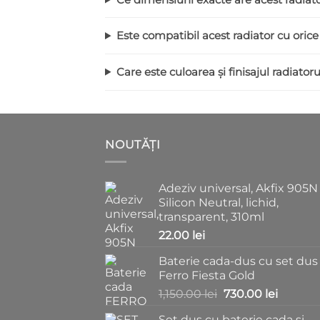
Este compatibil acest radiator cu orice
Care este culoarea și finisajul radiatorul
NOUTĂȚI
Adeziv universal, Akfix 905N
Silicon Neutral, lichid,
transparent, 310ml
22.00
lei
Baterie cada-dus cu set dus
Ferro Fiesta Gold
Prețul
Prețul
1,150.00
lei
730.00
lei
inițial
curent
Set dus cu baterie cada si