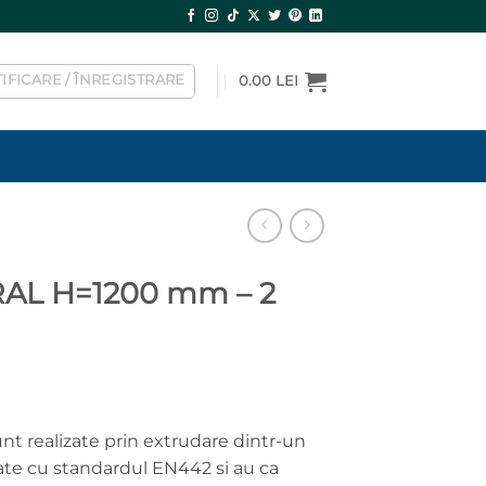
IFICARE / ÎNREGISTRARE
0.00
LEI
RAL H=1200 mm – 2
l
nt
t realizate prin extrudare dintr-un
tate cu standardul EN442 si au ca
 lei.