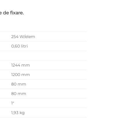
e de fixare.
254 W/elem
0,60 litri
1244 mm
1200 mm
80 mm
80 mm
1″
1,93 kg