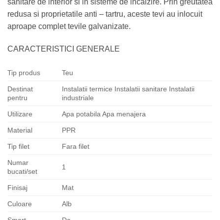
sanitare de interior si in sisteme de incalzire. Prin greutatea
redusa si proprietatile anti – tartru, aceste tevi au inlocuit
aproape complet tevile galvanizate.
CARACTERISTICI GENERALE
Tip produs
Teu
Destinat
Instalatii termice Instalatii sanitare Instalatii
pentru
industriale
Utilizare
Apa potabila Apa menajera
Material
PPR
Tip filet
Fara filet
Numar
1
bucati/set
Finisaj
Mat
Culoare
Alb