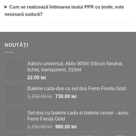
Cum se realizează îmbinarea teului PPR cu țevile, este
necesară sudură?
NOUTĂȚI
Adeziv universal, Akfix 905N Silicon Neutral,
lichid, transparent, 310ml
22.00
lei
Baterie cada-dus cu set dus Ferro Fiesta Gold
Prețul
Prețul
1,150.00
lei
730.00
lei
inițial
curent
a
este:
Set dus cu baterie cada si baterie lavoar - auriu
fost:
730.00 lei.
Ferro Fiesta Gold
1,150.00 lei.
Prețul
Prețul
1,150.00
lei
980.00
lei
inițial
curent