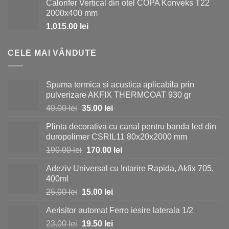
Calorifer Vertical din otel COPA Konveks T22
a
este:
2000x400 mm
fost:
980.00 lei.
1,015.00
lei
1,150.00 lei.
CELE MAI VÂNDUTE
Spuma termica si acustica aplicabila prin
pulverizare AKFIX THERMCOAT 930 gr
Prețul
Prețul
40.00
lei
35.00
lei
inițial
curent
Plinta decorativa cu canal pentru banda led din
a
este:
duropolimer CSRIL11 80x20x2000 mm
fost:
35.00 lei.
Prețul
Prețul
190.00
lei
170.00
lei
40.00 lei.
inițial
curent
Adeziv Universal cu Intarire Rapida, Akfix 705,
a
este:
400ml
fost:
170.00 lei.
Prețul
Prețul
25.00
lei
15.00
lei
190.00 lei.
inițial
curent
Aerisitor automat Ferro iesire laterala 1/2
a
este:
Prețul
Prețul
23.00
lei
fost:
19.50
lei
15.00 lei.