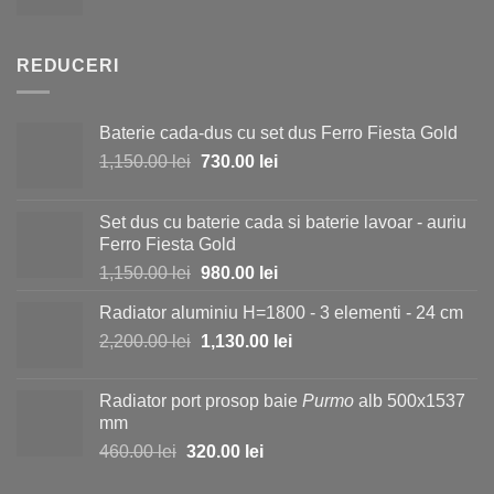
inițial
curent
25.00 lei.
a
este:
fost:
19.50 lei.
REDUCERI
23.00 lei.
Baterie cada-dus cu set dus Ferro Fiesta Gold
Prețul
Prețul
1,150.00
lei
730.00
lei
inițial
curent
a
este:
Set dus cu baterie cada si baterie lavoar - auriu
fost:
730.00 lei.
Ferro Fiesta Gold
1,150.00 lei.
Prețul
Prețul
1,150.00
lei
980.00
lei
inițial
curent
Radiator aluminiu H=1800 - 3 elementi - 24 cm
a
este:
Prețul
Prețul
2,200.00
lei
fost:
1,130.00
lei
980.00 lei.
inițial
curent
1,150.00 lei.
a
este:
Radiator port prosop baie
Purmo
alb 500x1537
fost:
1,130.00 lei.
mm
2,200.00 lei.
Prețul
Prețul
460.00
lei
320.00
lei
inițial
curent