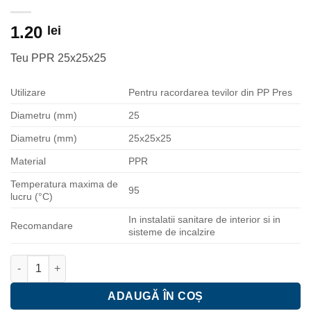
1.20
lei
Teu PPR 25x25x25
Utilizare
Pentru racordarea tevilor din PP Pres
Diametru (mm)
25
Diametru (mm)
25x25x25
Material
PPR
Temperatura maxima de
95
lucru (°C)
In instalatii sanitare de interior si in
Recomandare
sisteme de incalzire
Cantitate Teu egal PPR alb, 25 mm
ADAUGĂ ÎN COȘ