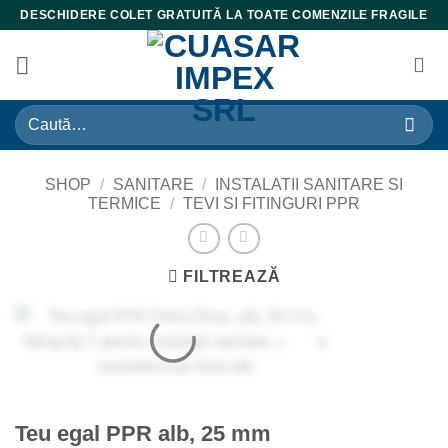
Skip
DESCHIDERE COLET GRATUITĂ LA TOATE COMENZILE FRAGILE
to
content
Caută
după:
SHOP
/
SANITARE
/
INSTALATII SANITARE SI
TERMICE
/
TEVI SI FITINGURI PPR
FILTREAZĂ
Teu egal PPR alb, 25 mm