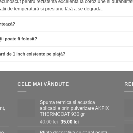
recunoscut pentru rezistența excelentă la coroziune și durabilita
riații de temperatură și presiune fără a se degrada.
ontează?
ii poate fi folosit?
ard de 1 inch existente pe piață?
CELE MAI VÂNDUTE
RE
Spuma termica si acustica
nt,
aplicabila prin pulverizare AKFIX
THERMCOAT 930 gr
Prețul
Prețul
40.00
lei
35.00
lei
inițial
curent
ro
Plinta decorativa cu canal pentru