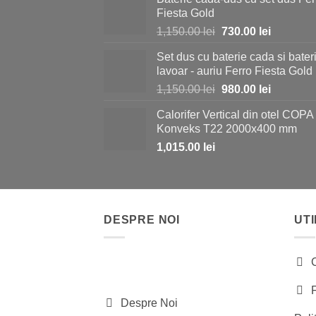
Fiesta Gold
Prețul
Prețul
1,150.00
lei
730.00
lei
inițial
curent
Set dus cu baterie cada si bater
a
este:
lavoar - auriu Ferro Fiesta Gold
fost:
730.00 le
Prețul
Prețul
1,150.00
lei
980.00
lei
1,150.00 lei.
inițial
curent
Calorifer Vertical din otel COPA
a
este:
Konveks T22 2000x400 mm
fost:
980.00 le
1,015.00
lei
1,150.00 lei.
DESPRE NOI
UTI
Despre Noi