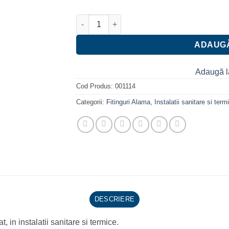
Cantitate Cot alama 1" nr 1 FI-FE
ADAUGĂ
Adaugă l
Cod Produs:
001114
Categorii:
Fitinguri Alama
,
Instalatii sanitare si term
DESCRIERE
t, in instalatii sanitare si termice.