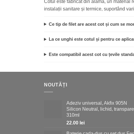
Cotul este fabricat din alamă, un material 
instalații sanitare și termice, suportând va
Ce tip de filet are acest cot și cum se m
La ce unghi este cotul și pentru ce aplicaț
Este compatibil acest cot cu țevile stand
NOUTĂȚI
Adeziv universal, Akfix 905N
Silicon Neutral, lichid, transpare
310ml
22.00
lei
Baterie cada-dus cu set dus Fer