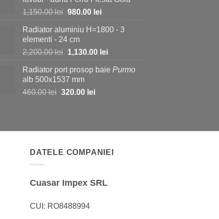
fost:
730.00 lei.
Prețul
Prețul
1,150.00
lei
980.00
lei
1,150.00 lei.
inițial
curent
Radiator aluminiu H=1800 - 3
a
este:
elementi - 24 cm
fost:
980.00 lei.
Prețul
Prețul
2,200.00
lei
1,130.00
lei
1,150.00 lei.
inițial
curent
Radiator port prosop baie
Purmo
a
este:
alb 500x1537 mm
fost:
1,130.00 lei.
Prețul
Prețul
460.00
lei
320.00
lei
2,200.00 lei.
inițial
curent
a
este:
fost:
320.00 lei.
460.00 lei.
DATELE COMPANIEI
Cuasar Impex SRL
CUI: RO8488994