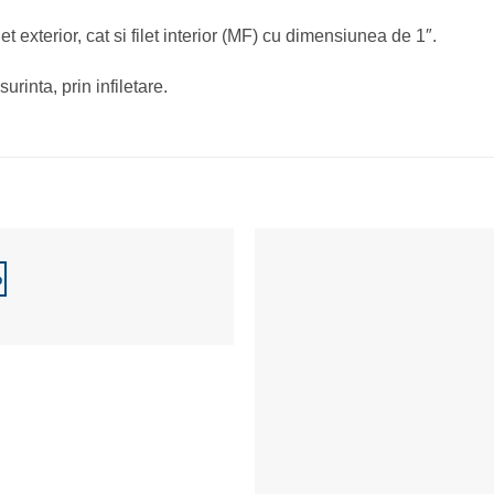
et exterior, cat si filet interior (MF) cu dimensiunea de 1″.
inta, prin infiletare.
%
Adaugă la Favorite
Adaugă la Favor