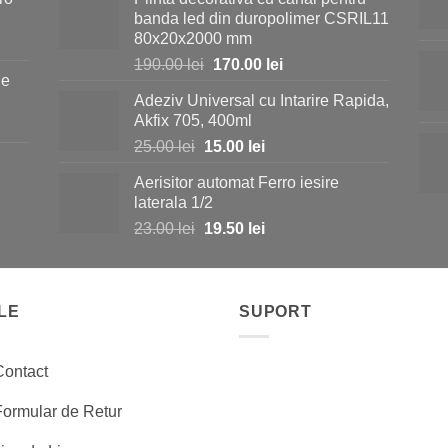
a
este:
banda led din duropolimer CSRIL11
fost:
35.00 lei.
80x20x2000 mm
40.00 lei.
Prețul
Prețul
190.00
lei
170.00
lei
ie
inițial
curent
Adeziv Universal cu Intarire Rapida,
a
este:
i.
Akfix 705, 400ml
fost:
170.00 lei.
Prețul
Prețul
25.00
lei
15.00
lei
190.00 lei.
inițial
curent
Aerisitor automat Ferro iesire
a
este:
i.
laterala 1/2
fost:
15.00 lei.
Prețul
Prețul
23.00
lei
19.50
lei
25.00 lei.
inițial
curent
a
este:
fost:
19.50 lei.
LE
23.00 lei.
SUPORT
Contact
Formular de Retur