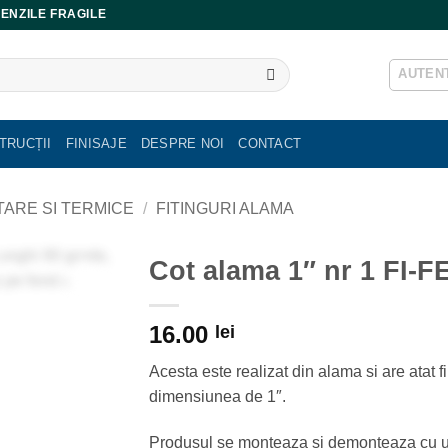
ENZILE FRAGILE
AUTENT
TRUCȚII
FINISAJE
DESPRE NOI
CONTACT
ITARE SI TERMICE
/
FITINGURI ALAMA
Cot alama 1″ nr 1 FI-F
16.00
lei
Acesta este realizat din alama si are atat file
dimensiunea de 1″.
Produsul se monteaza si demonteaza cu usur