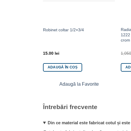
Radia
Robinet coltar 1/2×3/4
1222 
crom
15.00
lei
1,05
ADAUGĂ ÎN COȘ
AD
Adaugă la Favorite
Întrebări frecvente
Din ce material este fabricat cotul și est