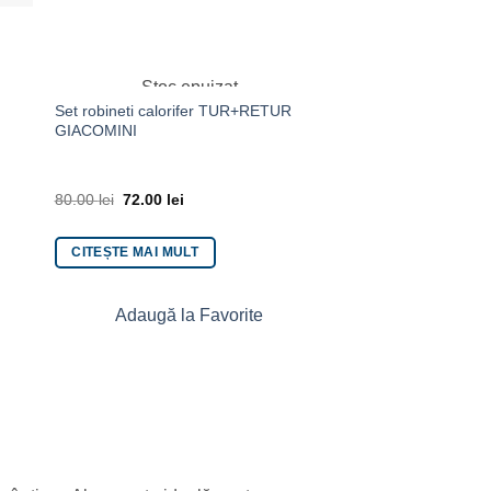
Stoc epuizat
Stoc ep
Set robineti calorifer TUR+RETUR
Set robinet pentru ca
GIACOMINI
R705K, 1/2
80.00
lei
72.00
lei
55.00
lei
50.00
lei
CITEȘTE MAI MULT
CITEȘTE MAI MULT
Adaugă la Favorite
Adaugă la 