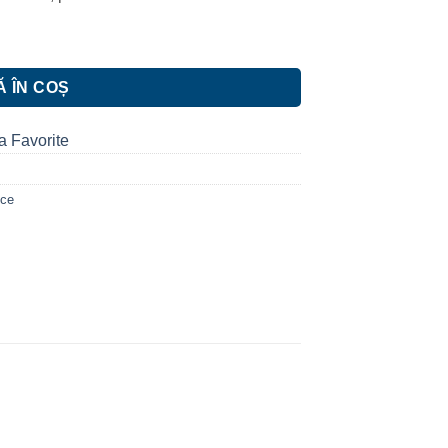
 ÎN COȘ
a Favorite
ice