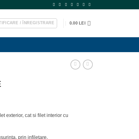
IFICARE / ÎNREGISTRARE
0.00
LEI
E
t exterior, cat si filet interior cu
inta, prin infiletare.