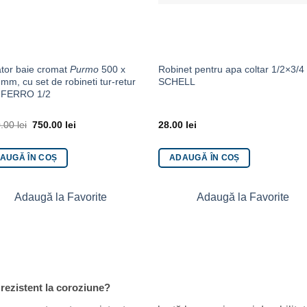
tor baie cromat
Purmo
500 x
Robinet pentru apa coltar 1/2×3/4
mm, cu set de robineti tur-retur
SCHELL
 FERRO 1/2
0.00
lei
750.00
lei
28.00
lei
AUGĂ ÎN COȘ
ADAUGĂ ÎN COȘ
Adaugă la Favorite
Adaugă la Favorite
e rezistent la coroziune?