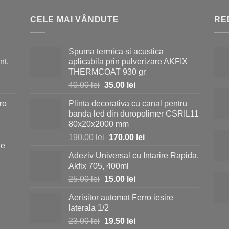
CELE MAI VÂNDUTE
RE
Spuma termica si acustica
nt,
aplicabila prin pulverizare AKFIX
THERMCOAT 930 gr
Prețul
Prețul
40.00
lei
35.00
lei
inițial
curent
ro
Plinta decorativa cu canal pentru
a
este:
banda led din duropolimer CSRIL11
fost:
35.00 lei.
80x20x2000 mm
40.00 lei.
Prețul
Prețul
190.00
lei
170.00
lei
ie
inițial
curent
Adeziv Universal cu Intarire Rapida,
a
este:
i.
Akfix 705, 400ml
fost:
170.00 lei.
Prețul
Prețul
25.00
lei
15.00
lei
190.00 lei.
inițial
curent
Aerisitor automat Ferro iesire
a
este:
i.
laterala 1/2
fost:
15.00 lei.
Prețul
Prețul
23.00
lei
19.50
lei
25.00 lei.