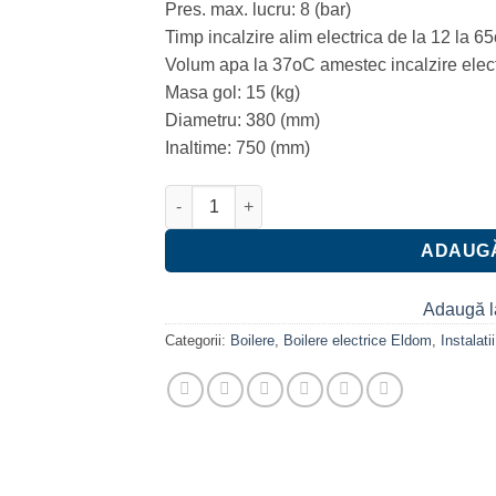
Pres. max. lucru: 8 (bar)
800.00 lei.
Timp incalzire alim electrica de la 12 la 65
Volum apa la 37oC amestec incalzire electr
Masa gol: 15 (kg)
Diametru: 380 (mm)
Inaltime: 750 (mm)
Cantitate Boiler electric Eldom Style 72267WN
ADAUGĂ
Adaugă l
Categorii:
Boilere
,
Boilere electrice Eldom
,
Instalati