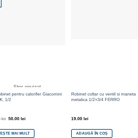
Adaugă la Favorite
Adaugă la Favor
Stoc epuizat
obinet pentru calorifer Giacomini
Robinet coltar cu ventil si maneta
K, 1/2
metalica 1/2×3/4 FERRO
0
lei
50.00
lei
19.00
lei
TEȘTE MAI MULT
ADAUGĂ ÎN COȘ