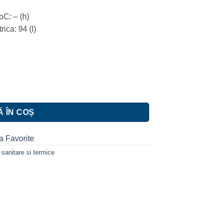
oC: – (h)
ica: 94 (l)
G , 50 litri, 1500 W, Alb
 ÎN COȘ
a Favorite
i sanitare si termice