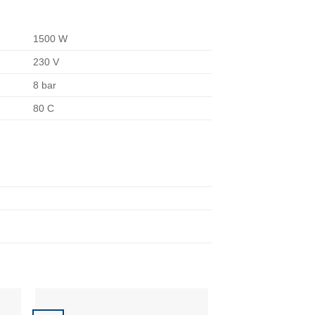
1500 W
230 V
8 bar
80 C