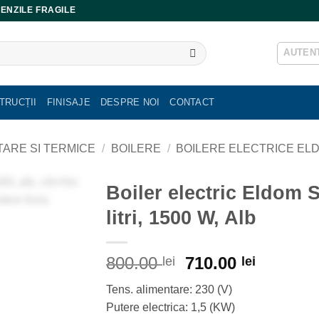
ENZILE FRAGILE
AUTENT
TRUCȚII
FINISAJE
DESPRE NOI
CONTACT
ITARE SI TERMICE
/
BOILERE
/
BOILERE ELECTRICE EL
Boiler electric Eldom 
litri, 1500 W, Alb
Prețul
Prețul
800.00
710.00
lei
lei
inițial
curent
Tens. alimentare: 230 (V)
a
este:
Putere electrica: 1,5 (KW)
fost:
710.00 l