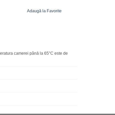
Adaugă la Favorite
Adaugă la 
mperatura camerei până la 65°C este de