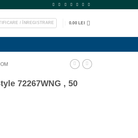
IFICARE / ÎNREGISTRARE
0.00
LEI
DOM
Style 72267WNG , 50
ei.