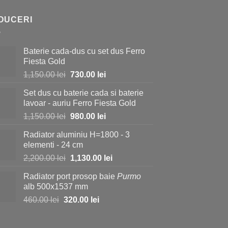
DUCERI
Baterie cada-dus cu set dus Ferro
Fiesta Gold
Prețul
Prețul
1,150.00
lei
730.00
lei
inițial
curent
Set dus cu baterie cada si baterie
a
este:
lavoar - auriu Ferro Fiesta Gold
fost:
730.00 lei.
Prețul
Prețul
1,150.00
lei
980.00
lei
1,150.00 lei.
inițial
curent
Radiator aluminiu H=1800 - 3
a
este:
elementi - 24 cm
fost:
980.00 lei.
Prețul
Prețul
2,200.00
lei
1,130.00
lei
1,150.00 lei.
inițial
curent
Radiator port prosop baie
Purmo
a
este:
alb 500x1537 mm
fost:
1,130.00 lei.
Prețul
Prețul
460.00
lei
320.00
lei
2,200.00 lei.
inițial
curent
a
este: