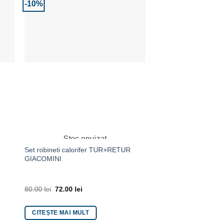
-10%
ite
Adaugă la Favorite
A
Stoc epuizat
Set robineti calorifer TUR+RETUR
Robinet dublu servici
GIACOMINI
FERRO
80.00
lei
72.00
lei
48.00
lei
CITEȘTE MAI MULT
ADAUGĂ ÎN COȘ