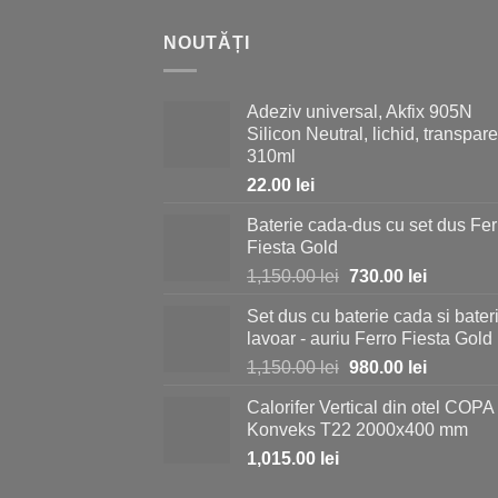
NOUTĂȚI
Adeziv universal, Akfix 905N
Silicon Neutral, lichid, transpare
310ml
22.00
lei
Baterie cada-dus cu set dus Fer
Fiesta Gold
Prețul
Prețul
1,150.00
lei
730.00
lei
inițial
curent
Set dus cu baterie cada si bater
a
este:
lavoar - auriu Ferro Fiesta Gold
fost:
730.00 le
Prețul
Prețul
1,150.00
lei
980.00
lei
1,150.00 lei.
inițial
curent
Calorifer Vertical din otel COPA
a
este:
Konveks T22 2000x400 mm
fost:
980.00 le
1,015.00
lei
1,150.00 lei.