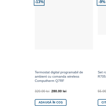
-13%
-9%
Adaugă la Favorite
Termostat digital programabil de
Set r
ambient cu comanda wireless
R705
Computherm Q7RF
320.00
lei
280.00
lei
55.0
ADAUGĂ ÎN COȘ
CI