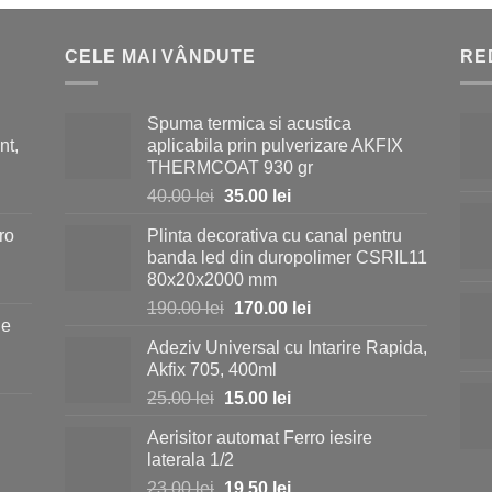
CELE MAI VÂNDUTE
RE
Spuma termica si acustica
nt,
aplicabila prin pulverizare AKFIX
THERMCOAT 930 gr
Prețul
Prețul
40.00
lei
35.00
lei
inițial
curent
ro
Plinta decorativa cu canal pentru
a
este:
banda led din duropolimer CSRIL11
fost:
35.00 lei.
80x20x2000 mm
40.00 lei.
Prețul
Prețul
190.00
lei
170.00
lei
ie
inițial
curent
Adeziv Universal cu Intarire Rapida,
a
este:
i.
Akfix 705, 400ml
fost:
170.00 lei.
Prețul
Prețul
25.00
lei
15.00
lei
190.00 lei.
inițial
curent
Aerisitor automat Ferro iesire
a
este:
i.
laterala 1/2
fost:
15.00 lei.
Prețul
Prețul
23.00
lei
19.50
lei
25.00 lei.