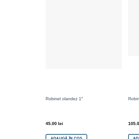
Adaugă la Favorite
Robinet olandez 1″
Robin
45.00
lei
105.
ADAUGĂ ÎN COȘ
AD