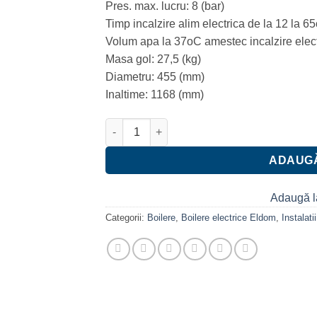
Pres. max. lucru: 8 (bar)
1,300.00 lei.
Timp incalzire alim electrica de la 12 la 65
Volum apa la 37oC amestec incalzire electr
Masa gol: 27,5 (kg)
Diametru: 455 (mm)
Inaltime: 1168 (mm)
Cantitate Boiler electric Eldom Style 72266WG
ADAUGĂ
Adaugă l
Categorii:
Boilere
,
Boilere electrice Eldom
,
Instalati