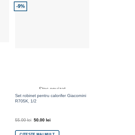
-9%
ite
Adaugă la Favorite
A
Stoc epuizat
Set robinet pentru calorifer Giacomini
Robinet calorifer 
R705K, 1/2
55.00
lei
50.00
lei
38.00
lei
CITEȘTE MAI MULT
ADAUGĂ ÎN COȘ