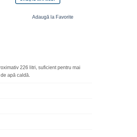
Adaugă la Favorite
Adaugă la 
imativ 226 litri, suficient pentru mai
 de apă caldă.