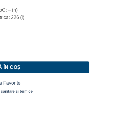
oC: – (h)
ica: 226 (l)
, 120 litri, 1500 W, Alb
 ÎN COȘ
a Favorite
i sanitare si termice