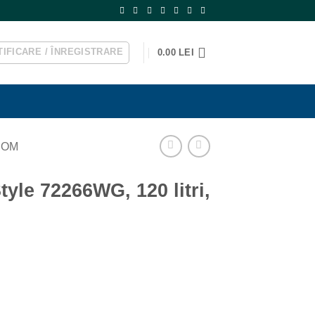
IFICARE / ÎNREGISTRARE
0.00
LEI
DOM
tyle 72266WG, 120 litri,
ul
nt
:
5.00 lei.