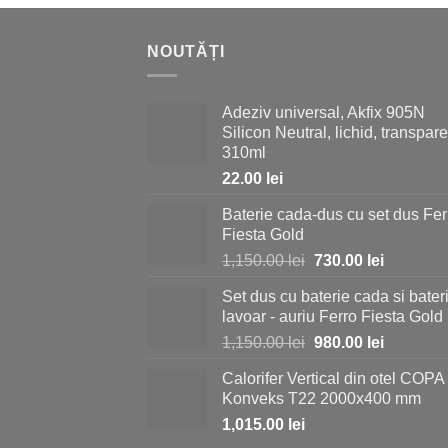
NOUTĂȚI
Adeziv universal, Akfix 905N
Silicon Neutral, lichid, transpare
310ml
22.00
lei
Baterie cada-dus cu set dus Fer
Fiesta Gold
Prețul
Prețul
1,150.00
lei
730.00
lei
inițial
curent
Set dus cu baterie cada si bater
a
este:
lavoar - auriu Ferro Fiesta Gold
fost:
730.00 le
Prețul
Prețul
1,150.00
lei
980.00
lei
1,150.00 lei.
inițial
curent
Calorifer Vertical din otel COPA
a
este:
Konveks T22 2000x400 mm
fost:
980.00 le
1,015.00
lei
1,150.00 lei.