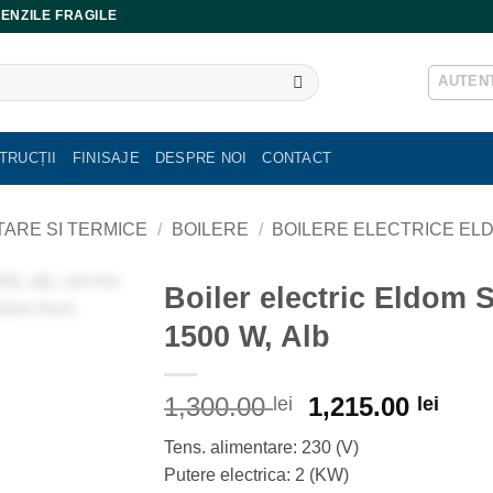
ENZILE FRAGILE
AUTENT
TRUCȚII
FINISAJE
DESPRE NOI
CONTACT
ITARE SI TERMICE
/
BOILERE
/
BOILERE ELECTRICE EL
Boiler electric Eldom S
1500 W, Alb
Prețul
Preț
1,300.00
1,215.00
lei
lei
inițial
cure
Tens. alimentare: 230 (V)
a
este
Putere electrica: 2 (KW)
fost:
1,21