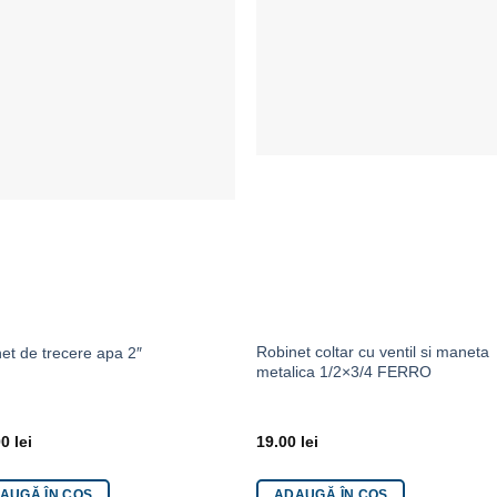
Adaugă la Favorite
Adaugă la Favor
Robinet coltar cu ventil si maneta
et de trecere apa 2″
metalica 1/2×3/4 FERRO
00
lei
19.00
lei
AUGĂ ÎN COȘ
ADAUGĂ ÎN COȘ