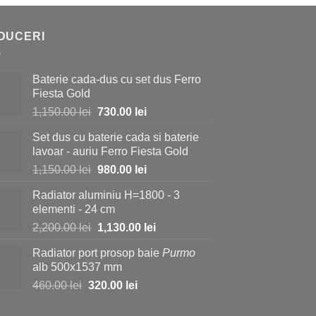
DUCERI
Baterie cada-dus cu set dus Ferro
Fiesta Gold
Prețul
Prețul
1,150.00
lei
730.00
lei
inițial
curent
Set dus cu baterie cada si baterie
a
este:
lavoar - auriu Ferro Fiesta Gold
fost:
730.00 lei.
Prețul
Prețul
1,150.00
lei
980.00
lei
1,150.00 lei.
inițial
curent
Radiator aluminiu H=1800 - 3
a
este:
elementi - 24 cm
fost:
980.00 lei.
Prețul
Prețul
2,200.00
lei
1,130.00
lei
1,150.00 lei.
inițial
curent
Radiator port prosop baie
Purmo
a
este:
alb 500x1537 mm
fost:
1,130.00 lei.
Prețul
Prețul
460.00
lei
320.00
lei
2,200.00 lei.
inițial
curent
a
este: