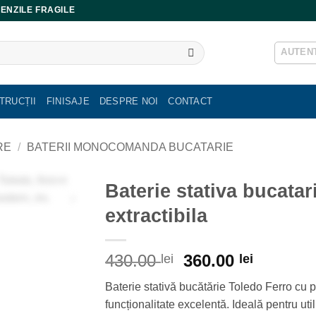
ENZILE FRAGILE
AUTENT
TRUCȚII
FINISAJE
DESPRE NOI
CONTACT
RE
/
BATERII MONOCOMANDA BUCATARIE
Baterie stativa bucatar
extractibila
Prețul
Prețul
430.00
360.00
lei
lei
inițial
curent
Baterie stativă bucătărie Toledo Ferro cu p
a
este:
funcționalitate excelentă. Ideală pentru utili
fost:
360.00 l