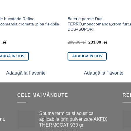
ie bucatarie Refine
Baterie perete Dus-
omanda cromata ,pipa flexibila
FERRO,monocomanda,crom,furt
DUS+SUPORT
0
lei
290.00
lei
233.00
lei
AUGĂ ÎN COȘ
ADAUGĂ ÎN COȘ
Adaugă la Favorite
Adaugă la Favorite
CELE MAI VÂNDUTE
RE
Spuma termica si acustica
nt,
aplicabila prin pulverizare AKFIX
THERMCOAT 930 gr