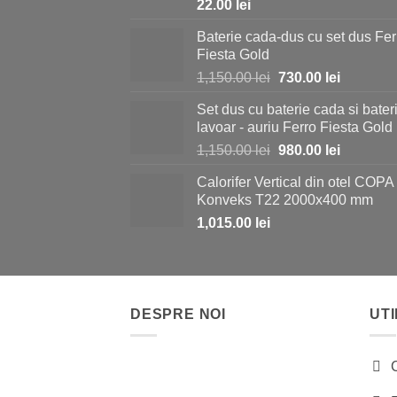
22.00
lei
Baterie cada-dus cu set dus Fer
Fiesta Gold
Prețul
Prețul
1,150.00
lei
730.00
lei
inițial
curent
Set dus cu baterie cada si bater
a
este:
lavoar - auriu Ferro Fiesta Gold
fost:
730.00 le
Prețul
Prețul
1,150.00
lei
980.00
lei
1,150.00 lei.
inițial
curent
Calorifer Vertical din otel COPA
a
este:
Konveks T22 2000x400 mm
fost:
980.00 le
1,015.00
lei
1,150.00 lei.
DESPRE NOI
UTI