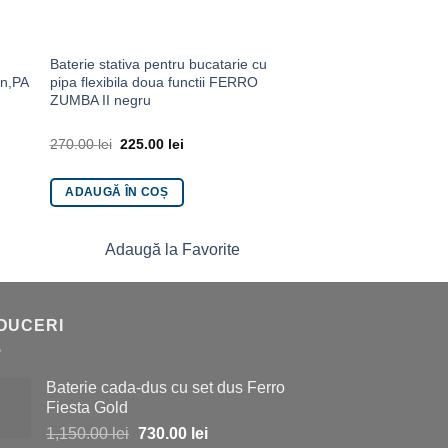
Baterie stativa pentru bucatarie cu
Coloana de dus fixa 
un,PARA
pipa flexibila doua functii FERRO
baterie cada/dus Zic
ZUMBA II negru
270.00
lei
225.00
lei
715.00
lei
615.00
le
ADAUGĂ ÎN COȘ
ADAUGĂ ÎN COȘ
Adaugă la Favorite
Adaugă la 
DUCERI
Baterie cada-dus cu set dus Ferro
Fiesta Gold
Prețul
Prețul
1,150.00
lei
730.00
lei