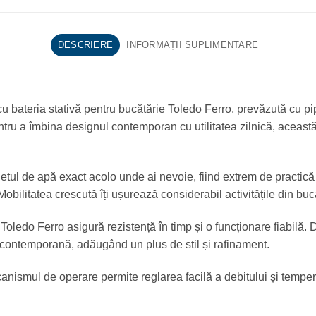
DESCRIERE
INFORMAȚII SUPLIMENTARE
cu bateria stativă pentru bucătărie Toledo Ferro, prevăzută cu pip
ru a îmbina designul contemporan cu utilitatea zilnică, această 
zi jetul de apă exact acolo unde ai nevoie, fiind extrem de practi
bilitatea crescută îți ușurează considerabil activitățile din buc
a Toledo Ferro asigură rezistență în timp și o funcționare fiabilă
au contemporană, adăugând un plus de stil și rafinament.
canismul de operare permite reglarea facilă a debitului și tempera