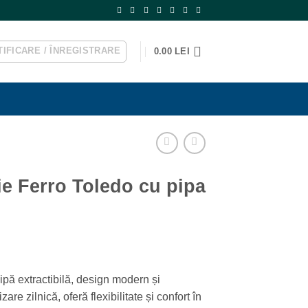
IFICARE / ÎNREGISTRARE
0.00
LEI
ie Ferro Toledo cu pipa
ipă extractibilă, design modern și
zare zilnică, oferă flexibilitate și confort în
ei.