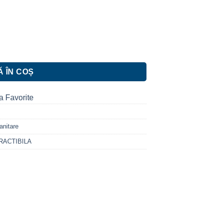
edo cu pipa extractibila
 ÎN COȘ
a Favorite
anitare
RACTIBILA