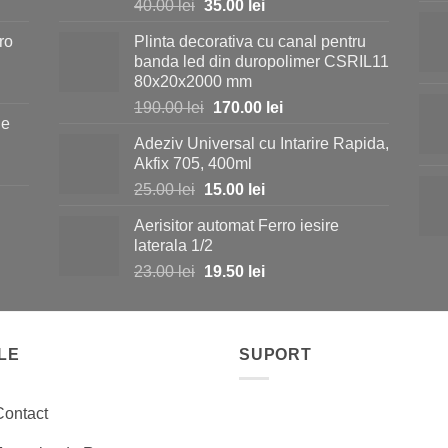
Prețul
Prețul
40.00
lei
35.00
lei
inițial
curent
ro
Plinta decorativa cu canal pentru
a
este:
banda led din duropolimer CSRIL11
fost:
35.00 lei.
80x20x2000 mm
40.00 lei.
Prețul
Prețul
190.00
lei
170.00
lei
ie
inițial
curent
Adeziv Universal cu Intarire Rapida,
a
este:
i.
Akfix 705, 400ml
fost:
170.00 lei.
Prețul
Prețul
25.00
lei
15.00
lei
190.00 lei.
inițial
curent
Aerisitor automat Ferro iesire
a
este:
i.
laterala 1/2
fost:
15.00 lei.
Prețul
Prețul
23.00
lei
19.50
lei
25.00 lei.
inițial
curent
a
este:
fost:
19.50 lei.
LE
23.00 lei.
SUPORT
Contact