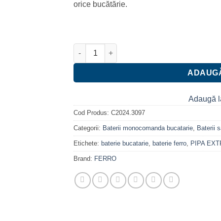
orice bucătărie.
430.00 lei.
Cantitate Baterie stativa bucatarie Ferro Tol
ADAUGĂ
Adaugă l
Cod Produs:
C2024.3097
Categorii:
Baterii monocomanda bucatarie
,
Baterii s
Etichete:
baterie bucatarie
,
baterie ferro
,
PIPA EXT
Brand:
FERRO