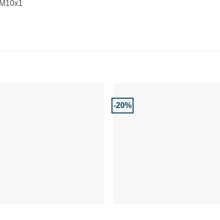
– M10x1
-20%
Adaugă la Favorite
Adaugă la Favor