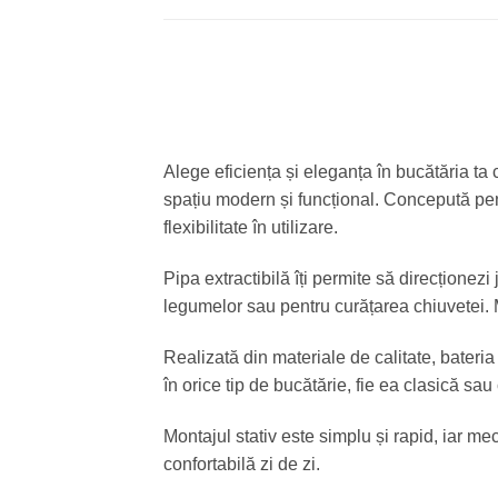
Alege eficiența și eleganța în bucătăria ta 
spațiu modern și funcțional. Concepută pent
flexibilitate în utilizare.
Pipa extractibilă îți permite să direcțione
legumelor sau pentru curățarea chiuvetei. Mo
Realizată din materiale de calitate, bateri
în orice tip de bucătărie, fie ea clasică s
Montajul stativ este simplu și rapid, iar me
confortabilă zi de zi.