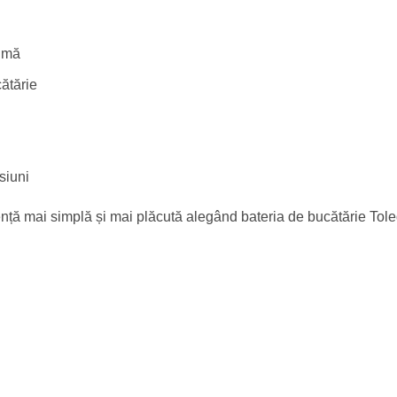
ximă
ătărie
siuni
riență mai simplă și mai plăcută alegând bateria de bucătărie Tol