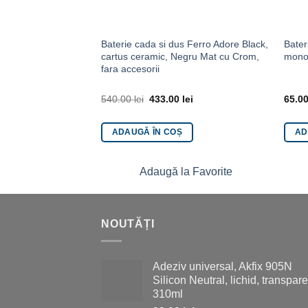
Baterie cada si dus Ferro Adore Black,
Bater
cartus ceramic, Negru Mat cu Crom,
monoc
fara accesorii
540.00
lei
433.00
lei
65.0
ADAUGĂ ÎN COȘ
AD
Adaugă la Favorite
NOUTĂȚI
Adeziv universal, Akfix 905N
Silicon Neutral, lichid, transpare
310ml