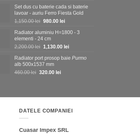
inițial
curent
Set dus cu baterie cada si baterie
a
este:
lavoar - auriu Ferro Fiesta Gold
fost:
730.00 lei.
Prețul
Prețul
1,150.00
lei
980.00
lei
1,150.00 lei.
inițial
curent
Radiator aluminiu H=1800 - 3
a
este:
elementi - 24 cm
fost:
980.00 lei.
Prețul
Prețul
2,200.00
lei
1,130.00
lei
1,150.00 lei.
inițial
curent
Radiator port prosop baie
Purmo
a
este:
alb 500x1537 mm
fost:
1,130.00 lei.
Prețul
Prețul
460.00
lei
320.00
lei
2,200.00 lei.
inițial
curent
a
este:
fost:
320.00 lei.
460.00 lei.
DATELE COMPANIEI
Cuasar Impex SRL