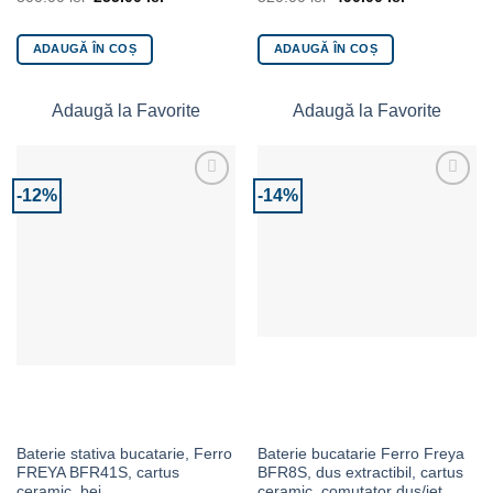
ADAUGĂ ÎN COȘ
ADAUGĂ ÎN COȘ
Adaugă la Favorite
Adaugă la Favorite
-12%
-14%
Adaugă la Favorite
Adaugă la Favorite
Baterie stativa bucatarie, Ferro
Baterie bucatarie Ferro Freya
FREYA BFR41S, cartus
BFR8S, dus extractibil, cartus
ceramic, bej
ceramic, comutator dus/jet,