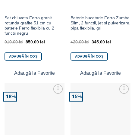
Set chiuveta Ferro granit
Baterie bucatarie Ferro Zumba
rotunda grafite 51 cm cu
Slim, 2 functii, jet si pulverizare,
baterie Ferro flexibila cu 2
pipa flexibila, gri
functii negru
910.00
lei
850.00
lei
420.00
lei
345.00
lei
ADAUGĂ ÎN COȘ
ADAUGĂ ÎN COȘ
Adaugă la Favorite
Adaugă la Favorite
-18%
-15%
Adaugă la Favorite
Adaugă la Favorite