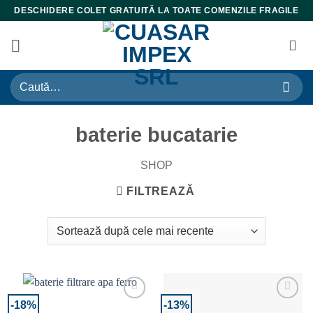
Skip
DESCHIDERE COLET GRATUITĂ LA TOATE COMENZILE FRAGILE
to
content
Caută
după:
baterie bucatarie
SHOP
FILTREAZĂ
-18%
-13%
Adaugă la Favorite
Adaugă la Favorite