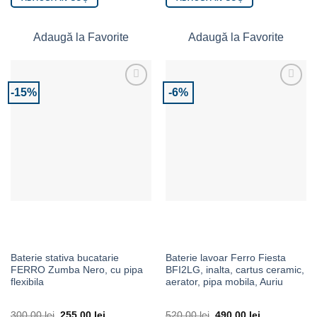
Adaugă la Favorite
Adaugă la Favorite
-15%
-6%
Adaugă la Favorite
Adaugă la Favorite
Baterie stativa bucatarie
Baterie lavoar Ferro Fiesta
FERRO Zumba Nero, cu pipa
BFI2LG, inalta, cartus ceramic,
flexibila
aerator, pipa mobila, Auriu
300.00
lei
255.00
lei
520.00
lei
490.00
lei