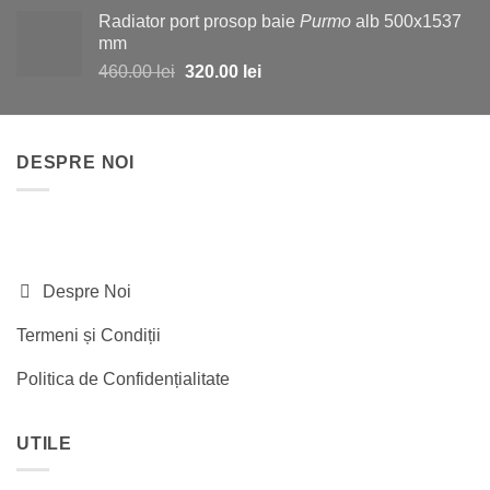
a
este:
Radiator port prosop baie
Purmo
alb 500x1537
fost:
1,130.00 lei.
mm
2,200.00 lei.
Prețul
Prețul
460.00
lei
320.00
lei
inițial
curent
a
este:
fost:
320.00 lei.
DESPRE NOI
460.00 lei.
Despre Noi
Termeni și Condiții
Politica de Confidențialitate
UTILE