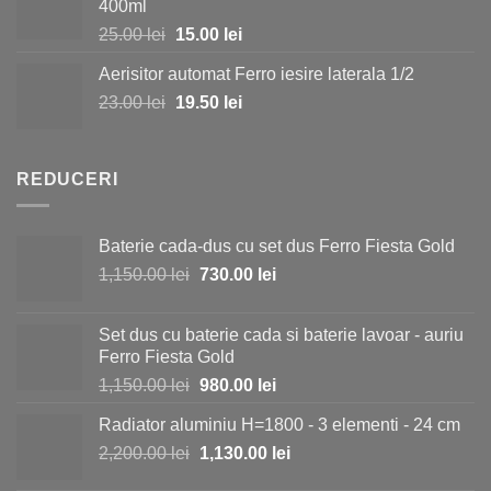
400ml
fost:
170.00 lei.
Prețul
Prețul
25.00
lei
15.00
lei
190.00 lei.
inițial
curent
Aerisitor automat Ferro iesire laterala 1/2
a
este:
Prețul
Prețul
23.00
lei
fost:
19.50
lei
15.00 lei.
inițial
curent
25.00 lei.
a
este:
fost:
19.50 lei.
REDUCERI
23.00 lei.
Baterie cada-dus cu set dus Ferro Fiesta Gold
Prețul
Prețul
1,150.00
lei
730.00
lei
inițial
curent
a
este:
Set dus cu baterie cada si baterie lavoar - auriu
fost:
730.00 lei.
Ferro Fiesta Gold
1,150.00 lei.
Prețul
Prețul
1,150.00
lei
980.00
lei
inițial
curent
Radiator aluminiu H=1800 - 3 elementi - 24 cm
a
este:
Prețul
Prețul
2,200.00
lei
fost:
1,130.00
lei
980.00 lei.
inițial
curent
1,150.00 lei.