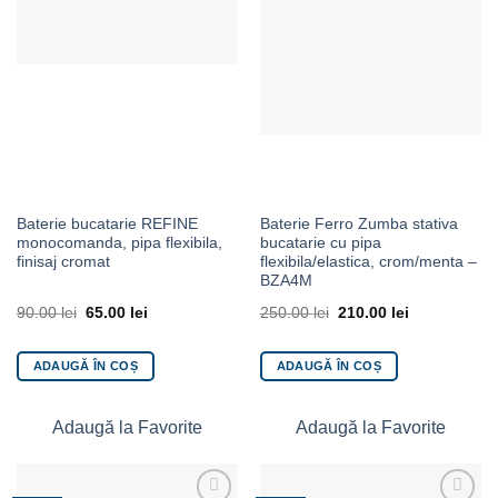
Baterie bucatarie REFINE
Baterie Ferro Zumba stativa
monocomanda, pipa flexibila,
bucatarie cu pipa
finisaj cromat
flexibila/elastica, crom/menta –
BZA4M
90.00
lei
65.00
lei
250.00
lei
210.00
lei
ADAUGĂ ÎN COȘ
ADAUGĂ ÎN COȘ
Adaugă la Favorite
Adaugă la Favorite