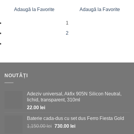
Adaugă la Favorite
Adaugă la Favorite
1
2
NOUTĂȚI
Adeziv universal, Akfix 905N Silicon Neutral,
lichid, transparent, 310ml
22.00
lei
Baterie cada-dus cu set dus Ferro Fiesta Gold
Prețul
Prețul
1,150.00
lei
730.00
lei
inițial
curent