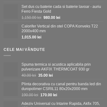
a
este:
Set dus cu baterie cada si baterie lavoar - auriu
fost:
730.00 lei.
Ferro Fiesta Gold
1,150.00 lei.
Prețul
Prețul
1,150.00
lei
980.00
lei
inițial
curent
Calorifer Vertical din otel COPA Konveks T22
a
este:
2000x400 mm
fost:
980.00 lei.
1,015.00
lei
1,150.00 lei.
CELE MAI VÂNDUTE
Spuma termica si acustica aplicabila prin
pulverizare AKFIX THERMCOAT 930 gr
Prețul
Prețul
40.00
lei
35.00
lei
inițial
curent
Plinta decorativa cu canal pentru banda led din
a
este:
duropolimer CSRIL11 80x20x2000 mm
fost:
35.00 lei.
Prețul
Prețul
190.00
lei
170.00
lei
40.00 lei.
inițial
curent
Adeziv Universal cu Intarire Rapida, Akfix 705,
a
este: