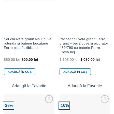
Set chiuveta granit alb 1 cuva
Pachet chiuveta granit Ferro
rotunda si baterie bucatarie
granit – bej 2 cuve si picurator
Ferro pipa flexibila alb
480*790 cu baterie Ferro
Freya bej
850.00
lei
800.00
lei
1,105.00
lei
1,080.00
lei
ADAUGĂ ÎN COȘ
ADAUGĂ ÎN COȘ
Adaugă la Favorite
Adaugă la Favorite
-28%
-16%
Adaugă la Favorite
Adaugă la Favorite