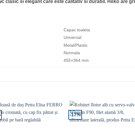
clasic si elegant care este calitativ si durabil. Heko are gr
Capac toaleta
Universal
Metal/Plastic
Normala
455×364 mm
%
-17%
Adaugă la Favorite
Adaugă la Favor