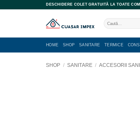
Skip
DESCHIDERE COLET GRATUITĂ LA TOATE COM
to
content
Caută
după:
HOME
SHOP
SANITARE
TERMICE
CONS
SHOP
/
SANITARE
/
ACCESORII SAN