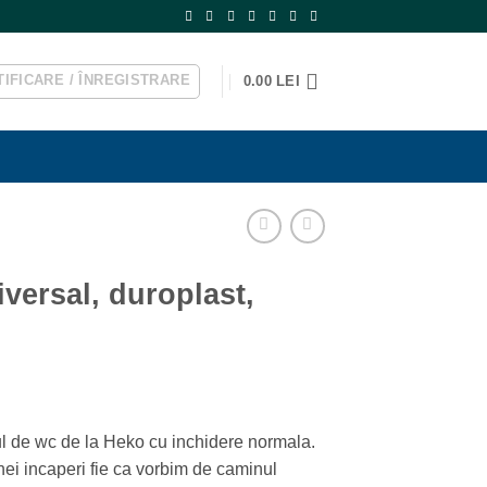
IFICARE / ÎNREGISTRARE
0.00
LEI
versal, duroplast,
ul de wc de la Heko cu inchidere normala.
ei incaperi fie ca vorbim de caminul