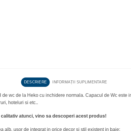
DESCRIERE
INFORMAȚII SUPLIMENTARE
ul de wc de la Heko cu inchidere normala. Capacul de Wc este imp
ri, hoteluri si etc..
calitativ atunci, vino sa descoperi acest produ
s!
a alb, usor de integrat in orice decor si stil existent in baie;