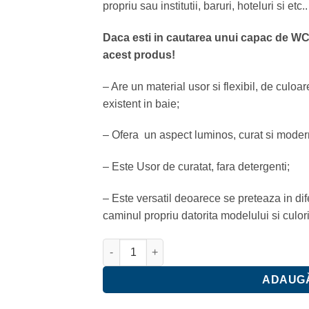
propriu sau institutii, baruri, hoteluri si etc..
90.00 lei.
Daca esti in cautarea unui capac de WC 
acest produ
s!
– Are un material usor si flexibil, de culoare
existent in baie;
– Ofera un aspect luminos, curat si modern
– Este Usor de curatat, fara detergenti;
– Este versatil deoarece se preteaza in diferi
caminul propriu datorita modelului si culori
Cantitate Capac vas wc Heko universal, duro
ADAUGĂ