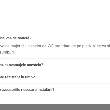
ce vas de toaletă?
ivește majorității vaselor de WC standard de pe piață. Vine cu s
șuruburi.
 sunt avantajele acesteia?
ste rezistent în timp?
accesoriile necesare instalării?