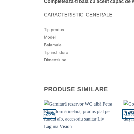
Completeaza-ti baia cu acest capac de wc 
CARACTERISTICI GENERALE
Tip produs
Model
Balamale
Tip inchidere
Dimensiune
PRODUSE SIMILARE
-25%
-15
Adaugă la Favorite
Adaugă la Favorite