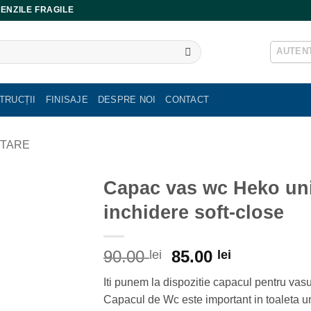
ENZILE FRAGILE
AUTENT
TRUCȚII
FINISAJE
DESPRE NOI
CONTACT
ITARE
Capac vas wc Heko uni
inchidere soft-close
Prețul
Prețul
90.00
85.00
lei
lei
inițial
curent
Iti punem la dispozitie capacul pentru vas
a
este:
Capacul de Wc este important in toaleta un
fost:
85.00 lei.