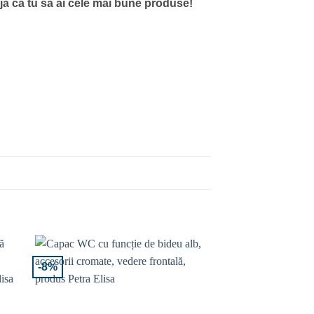
ija ca tu sa ai cele mai bune produse!
-8%
ite
Adaugă la Favorite