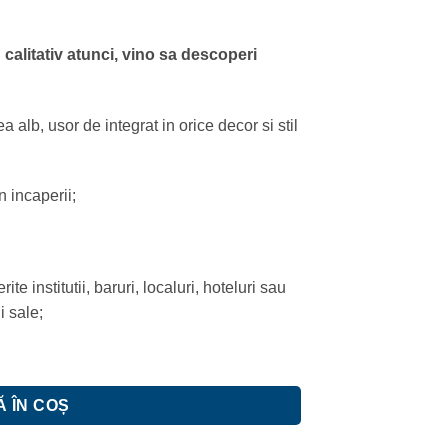
calitativ atunci, vino sa descoperi
a alb, usor de integrat in orice decor si stil
 incaperii;
te institutii, baruri, localuri, hoteluri sau
i sale;
plast, inchidere soft-close
 ÎN COȘ