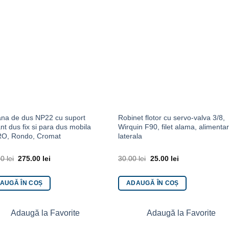
na de dus NP22 cu suport
Robinet flotor cu servo-valva 3/8,
ant dus fix si para dus mobila
Wirquin F90, filet alama, alimenta
O, Rondo, Cromat
laterala
00
lei
275.00
lei
30.00
lei
25.00
lei
AUGĂ ÎN COȘ
ADAUGĂ ÎN COȘ
Adaugă la Favorite
Adaugă la Favorite