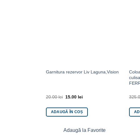
Coloa
Garnitura rezervor Liv Laguna,Vision
bacterian,sistem
culis
4
FERR
lei
20.00
lei
15.00
lei
325.
ADAUGĂ ÎN COȘ
AD
a Favorite
Adaugă la Favorite