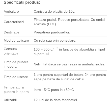
Specificatii produs:
Ambalare
Canistra de plastic de 10L
Fixeaza praful. Reduce porozitatea. Cu emisii
Caracteristici
scazute (EC1)
Destinatie
Pregatirea pardoselilor.
Mod de aplicare
Cu rola sau prin pensulare.
2
Consum
100 – 300 g/m
in functie de absorbtia si tipul
orientativ
suportului
Timp de punere
Nelimitat daca se pastreaza in ambalaj inchis.
in opera
1 ora pentru suporturi de beton. 24 ore pentru
Timp de uscare
sape pe baza de sulfat de calciu.
Temperatura
o
o
Intre +5
C pana la +30
C
punere in opera
Utilizabil
12 luni de la data fabricatiei