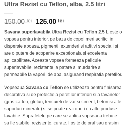
Ultra Rezist cu Teflon, alba, 2.5 litri
Prețul
Prețul
150.00
125.00
lei
lei
inițial
curent
Savana superlavabila Ultra Rezist cu Teflon 2.5 L
este o
a
este:
vopsea pentru interior, pe baza de copolimeri acrilici in
fost:
125.00 lei.
dispersie apoasa, pigmenti, extenderi si aditivi speciali si
150.00 lei.
are o putere de acoperire exceptionala si excelenta
aplicabilitate. Aceasta vopsea formeaza pelicule
superlavabile, rezistente la patare si murdarire si
permeabile la vaporii de apa, asigurand respiratia peretilor.
Vopseaua
Savana cu Teflon
se utilizeaza pentru finisarea
decorativa si de protectie a peretilor interiori si a tavanelor
(gips-carton, gleturi, tencuieli de var si ciment, beton si alte
suporturi minerale) si se poate reacoperi cu alte produse
lavabile. Suprafetele pe care se aplica vopseaua trebuie
sa fie stabile, rezistente, curate, lipsite de praf sau grasimi