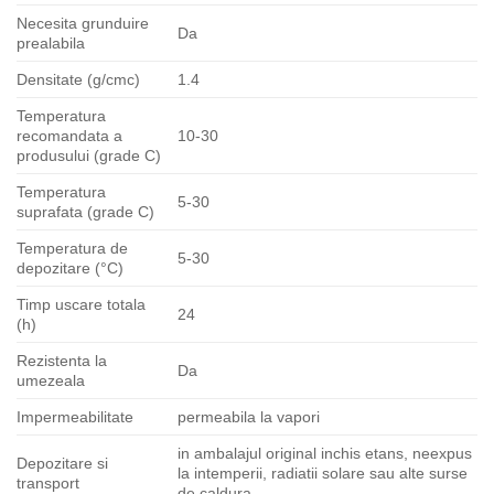
Necesita grunduire
Da
prealabila
Densitate (g/cmc)
1.4
Temperatura
recomandata a
10-30
produsului (grade C)
Temperatura
5-30
suprafata (grade C)
Temperatura de
5-30
depozitare (°C)
Timp uscare totala
24
(h)
Rezistenta la
Da
umezeala
Impermeabilitate
permeabila la vapori
in ambalajul original inchis etans, neexpus
Depozitare si
la intemperii, radiatii solare sau alte surse
transport
de caldura