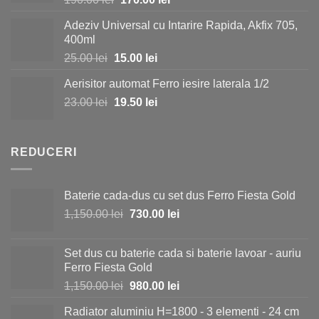
40.00 lei.
inițial
curent
Adeziv Universal cu Intarire Rapida, Akfix 705,
a
este:
400ml
fost:
170.00 lei.
Prețul
Prețul
25.00
lei
15.00
lei
190.00 lei.
inițial
curent
Aerisitor automat Ferro iesire laterala 1/2
a
este:
Prețul
Prețul
23.00
lei
fost:
19.50
lei
15.00 lei.
inițial
curent
25.00 lei.
a
este:
fost:
19.50 lei.
REDUCERI
23.00 lei.
Baterie cada-dus cu set dus Ferro Fiesta Gold
Prețul
Prețul
1,150.00
lei
730.00
lei
inițial
curent
a
este:
Set dus cu baterie cada si baterie lavoar - auriu
fost:
730.00 lei.
Ferro Fiesta Gold
1,150.00 lei.
Prețul
Prețul
1,150.00
lei
980.00
lei
inițial
curent
Radiator aluminiu H=1800 - 3 elementi - 24 cm
a
este: