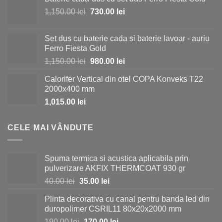
Prețul
Prețul
1,150.00
lei
730.00
lei
inițial
curent
a
este:
Set dus cu baterie cada si baterie lavoar - auriu
fost:
730.00 lei.
Ferro Fiesta Gold
1,150.00 lei.
Prețul
Prețul
1,150.00
lei
980.00
lei
inițial
curent
Calorifer Vertical din otel COPA Konveks T22
a
este:
2000x400 mm
fost:
980.00 lei.
1,015.00
lei
1,150.00 lei.
CELE MAI VÂNDUTE
Spuma termica si acustica aplicabila prin
pulverizare AKFIX THERMCOAT 930 gr
Prețul
Prețul
40.00
lei
35.00
lei
inițial
curent
Plinta decorativa cu canal pentru banda led din
a
este:
duropolimer CSRIL11 80x20x2000 mm
fost:
35.00 lei.
Prețul
Prețul
190.00
lei
170.00
lei