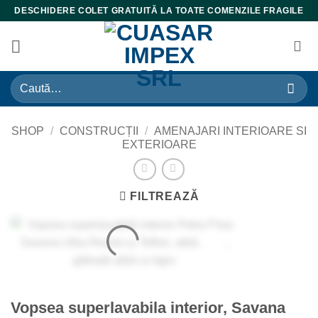
Skip
DESCHIDERE COLET GRATUITĂ LA TOATE COMENZILE FRAGILE
to
content
Caută
după:
SHOP
/
CONSTRUCȚII
/
AMENAJARI INTERIOARE SI
EXTERIOARE
FILTREAZĂ
Vopsea superlavabila interior, Savana