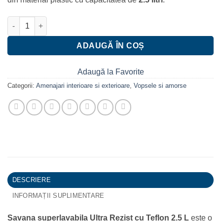
Cantitate Vopsea superlavabila interior, Savana Ultra Rezist cu Tef
ADAUGĂ ÎN COȘ
Adaugă la Favorite
Categorii:
Amenajari interioare si exterioare
,
Vopsele si amorse
DESCRIERE
INFORMAȚII SUPLIMENTARE
Savana superlavabila Ultra Rezist cu Teflon 2.5 L
este o