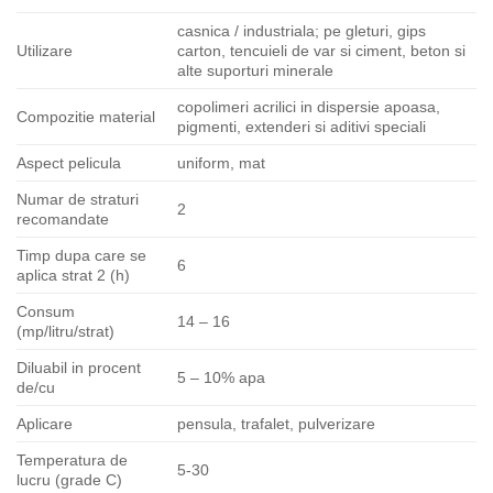
casnica / industriala; pe gleturi, gips
Utilizare
carton, tencuieli de var si ciment, beton si
alte suporturi minerale
copolimeri acrilici in dispersie apoasa,
Compozitie material
pigmenti, extenderi si aditivi speciali
Aspect pelicula
uniform, mat
Numar de straturi
2
recomandate
Timp dupa care se
6
aplica strat 2 (h)
Consum
14 – 16
(mp/litru/strat)
Diluabil in procent
5 – 10% apa
de/cu
Aplicare
pensula, trafalet, pulverizare
Temperatura de
5-30
lucru (grade C)