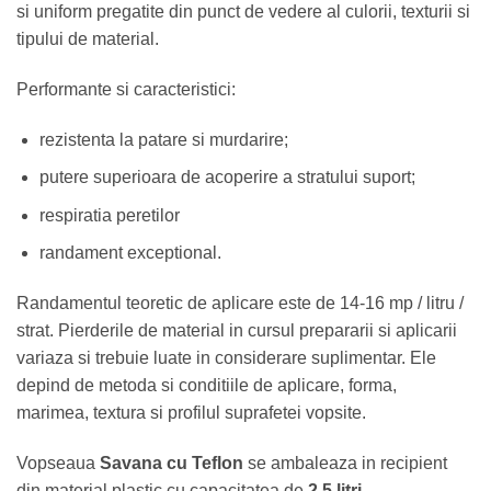
si uniform pregatite din punct de vedere al culorii, texturii si
tipului de material.
Performante si caracteristici:
rezistenta la patare si murdarire;
putere superioara de acoperire a stratului suport;
respiratia peretilor
randament exceptional.
Randamentul teoretic de aplicare este de 14-16 mp / litru /
strat. Pierderile de material in cursul prepararii si aplicarii
variaza si trebuie luate in considerare suplimentar. Ele
depind de metoda si conditiile de aplicare, forma,
marimea, textura si profilul suprafetei vopsite.
Vopseaua
Savana
cu Teflon
se ambaleaza in recipient
din material plastic cu capacitatea de
2.5 litri
.