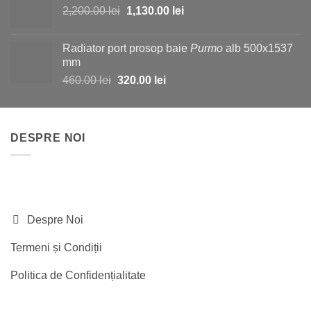
Prețul
Prețul
2,200.00
lei
fost:
1,130.00
lei
980.00 lei.
inițial
curent
1,150.00 lei.
a
este:
Radiator port prosop baie
Purmo
alb 500x1537
fost:
1,130.00 lei.
mm
2,200.00 lei.
Prețul
Prețul
460.00
lei
320.00
lei
inițial
curent
a
este:
fost:
320.00 lei.
DESPRE NOI
460.00 lei.
Despre Noi
Termeni și Condiții
Politica de Confidențialitate