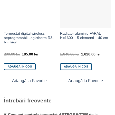
Termostat digital wireless
Radiator aluminiu FARAL
neprogramabil Logictherm R3-
H=1600 – 5 elementi – 40 cm
RF new
200.00
lei
185.00
lei
1,840.00
lei
1,620.00
lei
ADAUGĂ ÎN COȘ
ADAUGĂ ÎN COȘ
Adaugă la Favorite
Adaugă la Favorite
Întrebări frecvente
Cum pot controla termostatul STEGE WT200 de la