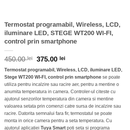
Termostat programabil, Wireless, LCD,
iluminare LED, STEGE WT200 WI-FI,
control prin smartphone
Prețul
Prețul
450.00
375.00
lei
lei
inițial
curent
Termostat programabil, Wireless, LCD, iluminare LED,
a
este:
Stege WT200 WI-FI, control prin smartphone
se poate
fost:
375.00 lei.
utiliza pentru incalzire sau racire aer, pentru a mentine o
450.00 lei.
anumita temperatura in camera. Controler-ul citeste cu
ajutorul senzorilor temperatura din camera si mentine
valoarea setata prin comenzi catre sursa de incalzire sau
racire. Datorita semnalui fara fir, termostatul se poate
monta in orice camera pentru a seta temperatura. Cu
ajutorul aplicatiei
Tuya Smart
poti seta si programa