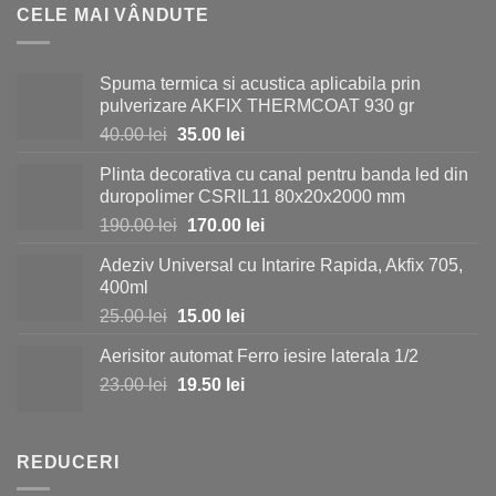
CELE MAI VÂNDUTE
Spuma termica si acustica aplicabila prin
pulverizare AKFIX THERMCOAT 930 gr
Prețul
Prețul
40.00
lei
35.00
lei
inițial
curent
Plinta decorativa cu canal pentru banda led din
a
este:
duropolimer CSRIL11 80x20x2000 mm
fost:
35.00 lei.
Prețul
Prețul
190.00
lei
170.00
lei
40.00 lei.
inițial
curent
Adeziv Universal cu Intarire Rapida, Akfix 705,
a
este:
400ml
fost:
170.00 lei.
Prețul
Prețul
25.00
lei
15.00
lei
190.00 lei.
inițial
curent
Aerisitor automat Ferro iesire laterala 1/2
a
este:
Prețul
Prețul
23.00
lei
fost:
19.50
lei
15.00 lei.
inițial
curent
25.00 lei.
a
este:
fost:
19.50 lei.
REDUCERI
23.00 lei.