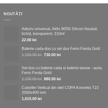
NOUTĂȚI
Adeziv universal, Akfix 905N Silicon Neutral,
lichid, transparent, 310ml
22.00
lei
Baterie cada-dus cu set dus Ferro Fiesta Gold
Prețul
Prețul
1,150.00
lei
730.00
lei
inițial
curent
a
este:
Set dus cu baterie cada si baterie lavoar - auriu
fost:
730.00 lei.
Ferro Fiesta Gold
1,150.00 lei.
Prețul
Prețul
1,150.00
lei
980.00
lei
inițial
curent
Calorifer Vertical din otel COPA Konveks T22
a
este:
2000x400 mm
fost:
980.00 lei.
1,015.00
lei
1,150.00 lei.