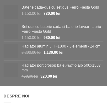
Baterie cada-dus cu set dus Ferro Fiesta Gold
Prețul
Prețul
1,150.00
lei
730.00
lei
inițial
curent
a
este:
Set dus cu baterie cada si baterie lavoar - auriu
fost:
730.00 lei.
Ferro Fiesta Gold
1,150.00 lei.
Prețul
Prețul
1,150.00
lei
980.00
lei
inițial
curent
Radiator aluminiu H=1800 - 3 elementi - 24 cm
a
este:
Prețul
Prețul
2,200.00
lei
fost:
1,130.00
lei
980.00 lei.
inițial
curent
1,150.00 lei.
a
este:
Radiator port prosop baie
Purmo
alb 500x1537
fost:
1,130.00 lei.
mm
2,200.00 lei.
Prețul
Prețul
460.00
lei
320.00
lei
inițial
curent
a
este:
fost:
320.00 lei.
DESPRE NOI
460.00 lei.