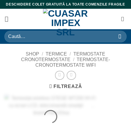
Skip
DESCHIDERE COLET GRATUITĂ LA TOATE COMENZILE FRAGILE
to
content
Caută
după:
SHOP
/
TERMICE
/
TERMOSTATE
CRONOTERMOSTATE
/
TERMOSTATE-
CRONOTERMOSTATE WIFI
FILTREAZĂ