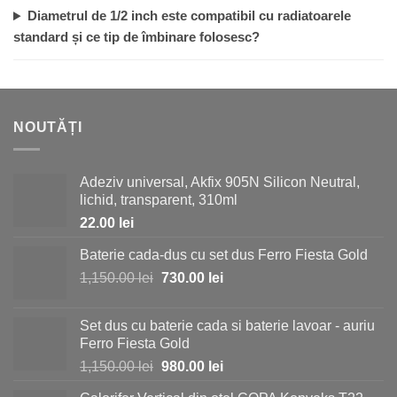
Diametrul de 1/2 inch este compatibil cu radiatoarele
standard și ce tip de îmbinare folosesc?
NOUTĂȚI
Adeziv universal, Akfix 905N Silicon Neutral,
lichid, transparent, 310ml
22.00
lei
Baterie cada-dus cu set dus Ferro Fiesta Gold
Prețul
Prețul
1,150.00
lei
730.00
lei
inițial
curent
a
este:
Set dus cu baterie cada si baterie lavoar - auriu
fost:
730.00 lei.
Ferro Fiesta Gold
1,150.00 lei.
Prețul
Prețul
1,150.00
lei
980.00
lei
inițial
curent