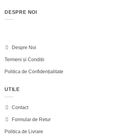
fost:
320.00 lei.
DESPRE NOI
460.00 lei.
Despre Noi
Termeni și Condiții
Politica de Confidențialitate
UTILE
Contact
Formular de Retur
Politica de Livrare