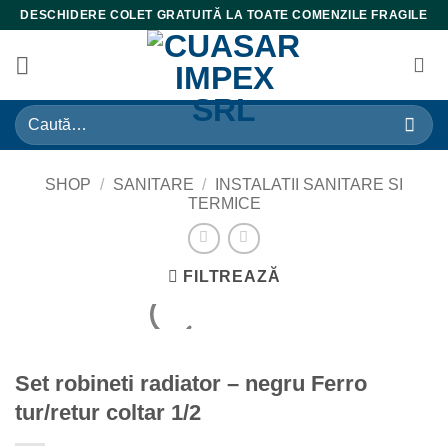
Skip
DESCHIDERE COLET GRATUITĂ LA TOATE COMENZILE FRAGILE
to
content
Caută
după:
SHOP
/
SANITARE
/
INSTALATII SANITARE SI
TERMICE
FILTREAZĂ
Set robineti radiator – negru Ferro
tur/retur coltar 1/2