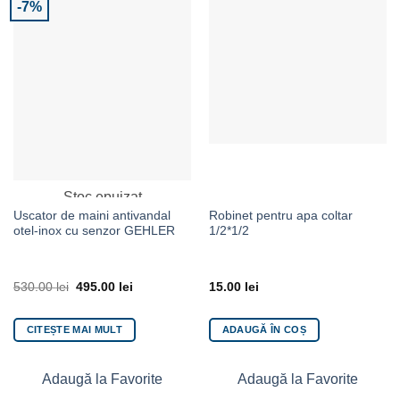
-7%
Adaugă la Favorite
Adaugă la Favorite
Stoc epuizat
Uscator de maini antivandal
Robinet pentru apa coltar
otel-inox cu senzor GEHLER
1/2*1/2
530.00
lei
495.00
lei
15.00
lei
CITEȘTE MAI MULT
ADAUGĂ ÎN COȘ
Adaugă la Favorite
Adaugă la Favorite