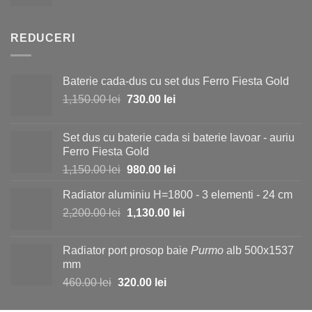
inițial
curent
25.00 lei.
a
este:
fost:
19.50 lei.
REDUCERI
23.00 lei.
Baterie cada-dus cu set dus Ferro Fiesta Gold
Prețul
Prețul
1,150.00
lei
730.00
lei
inițial
curent
a
este:
Set dus cu baterie cada si baterie lavoar - auriu
fost:
730.00 lei.
Ferro Fiesta Gold
1,150.00 lei.
Prețul
Prețul
1,150.00
lei
980.00
lei
inițial
curent
Radiator aluminiu H=1800 - 3 elementi - 24 cm
a
este:
Prețul
Prețul
2,200.00
lei
fost:
1,130.00
lei
980.00 lei.
inițial
curent
1,150.00 lei.
a
este:
Radiator port prosop baie
Purmo
alb 500x1537
fost:
1,130.00 lei.
mm
2,200.00 lei.
Prețul
Prețul
460.00
lei
320.00
lei
inițial
curent
a
este: