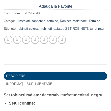
Adaugă la Favorite
Cod Produs:
C2024.2648
Categorii:
Instalatii sanitare si termice
,
Robineti radiatoare
,
Termice
Etichete:
robineti colorati
,
robineti radiator
,
SET ROBINETI
,
tur si retur
DESCRIERE
INFORMAȚII SUPLIMENTARE
Set robineti radiator decorativi tur/retur coltari, negru
Setul contine: