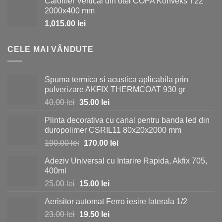
Calorifer Vertical din otel COPA Konveks T22
a
este:
2000x400 mm
fost:
980.00 lei.
1,015.00
lei
1,150.00 lei.
CELE MAI VÂNDUTE
Spuma termica si acustica aplicabila prin
pulverizare AKFIX THERMCOAT 930 gr
Prețul
Prețul
40.00
lei
35.00
lei
inițial
curent
Plinta decorativa cu canal pentru banda led din
a
este:
duropolimer CSRIL11 80x20x2000 mm
fost:
35.00 lei.
Prețul
Prețul
190.00
lei
170.00
lei
40.00 lei.
inițial
curent
Adeziv Universal cu Intarire Rapida, Akfix 705,
a
este:
400ml
fost:
170.00 lei.
Prețul
Prețul
25.00
lei
15.00
lei
190.00 lei.
inițial
curent
Aerisitor automat Ferro iesire laterala 1/2
a
este:
Prețul
Prețul
23.00
lei
fost:
19.50
lei
15.00 lei.