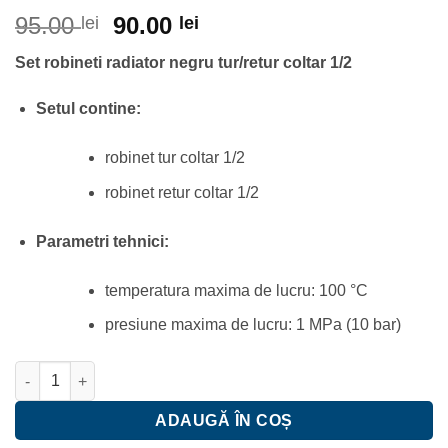
Prețul
Prețul
95.00
90.00
lei
lei
inițial
curent
Set robineti radiator negru tur/retur coltar 1/2
a
este:
fost:
90.00 lei.
Setul contine:
95.00 lei.
robinet tur coltar 1/2
robinet retur coltar 1/2
Parametri tehnici:
temperatura maxima de lucru: 100 °C
presiune maxima de lucru: 1 MPa (10 bar)
Cantitate Set robineti radiator - negru Ferro tur/retur coltar 1/2
ADAUGĂ ÎN COȘ