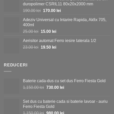
a
este:
duropolimer CSRIL11 80x20x2000 mm
fost:
35.00 lei.
Prețul
Prețul
190.00
lei
170.00
lei
40.00 lei.
inițial
curent
Adeziv Universal cu Intarire Rapida, Akfix 705,
a
este:
400ml
fost:
170.00 lei.
Prețul
Prețul
25.00
lei
15.00
lei
190.00 lei.
inițial
curent
Aerisitor automat Ferro iesire laterala 1/2
a
este:
Prețul
Prețul
23.00
lei
fost:
19.50
lei
15.00 lei.
inițial
curent
25.00 lei.
a
este:
fost:
19.50 lei.
REDUCERI
23.00 lei.
Baterie cada-dus cu set dus Ferro Fiesta Gold
Prețul
Prețul
1,150.00
lei
730.00
lei
inițial
curent
a
este:
Set dus cu baterie cada si baterie lavoar - auriu
fost:
730.00 lei.
Ferro Fiesta Gold
1,150.00 lei.
Prețul
Prețul
1,150.00
lei
980.00
lei