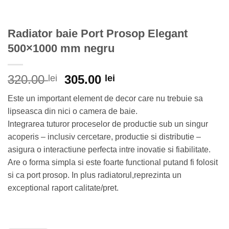
Radiator baie Port Prosop Elegant
500×1000 mm negru
Prețul
Prețul
320.00
305.00
lei
lei
inițial
curent
Este un important element de decor care nu trebuie sa
a
este:
lipseasca din nici o camera de baie.
fost:
305.00 lei.
Integrarea tuturor proceselor de productie sub un singur
320.00 lei.
acoperis – inclusiv cercetare, productie si distributie –
asigura o interactiune perfecta intre inovatie si fiabilitate.
Are o forma simpla si este foarte functional putand fi folosit
si ca port prosop. In plus radiatorul,reprezinta un
exceptional raport calitate/pret.