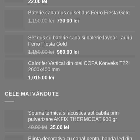
22.00
lei
Baterie cada-dus cu set dus Ferro Fiesta Gold
Prețul
Prețul
1,150.00
lei
730.00
lei
inițial
curent
a
este:
Set dus cu baterie cada si baterie lavoar - auriu
fost:
730.00 lei.
Ferro Fiesta Gold
1,150.00 lei.
Prețul
Prețul
1,150.00
lei
980.00
lei
inițial
curent
Calorifer Vertical din otel COPA Konveks T22
a
este:
2000x400 mm
fost:
980.00 lei.
1,015.00
lei
1,150.00 lei.
CELE MAI VÂNDUTE
Spuma termica si acustica aplicabila prin
pulverizare AKFIX THERMCOAT 930 gr
Prețul
Prețul
40.00
lei
35.00
lei
inițial
curent
Plinta decorativa cu canal pentru banda led din