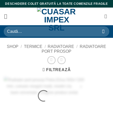
Skip
DESCHIDERE COLET GRATUITĂ LA TOATE COMENZILE FRAGILE
to
content
Caută
după:
SHOP
/
TERMICE
/
RADIATOARE
/
RADIATOARE
PORT PROSOP
FILTREAZĂ