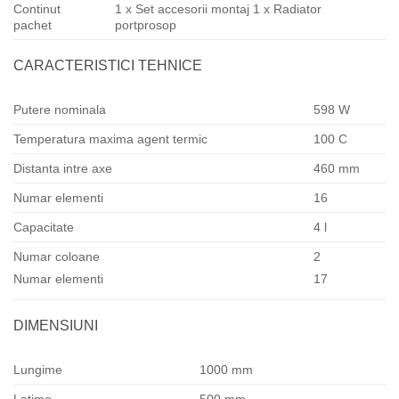
Continut
1 x Set accesorii montaj 1 x Radiator
pachet
portprosop
CARACTERISTICI TEHNICE
Putere nominala
598 W
Temperatura maxima agent termic
100 C
Distanta intre axe
460 mm
Numar elementi
16
Capacitate
4 l
Numar coloane
2
Numar elementi
17
DIMENSIUNI
Lungime
1000 mm
Latime
500 mm