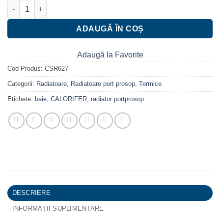
Cantitate Radiator baie Port Prosop Elegant 500x1000 mm negr
ADAUGĂ ÎN COȘ
Adaugă la Favorite
Cod Produs:
CSR627
Categorii:
Radiatoare
,
Radiatoare port prosop
,
Termice
Etichete:
baie
,
CALORIFER
,
radiator portprosop
DESCRIERE
INFORMAȚII SUPLIMENTARE