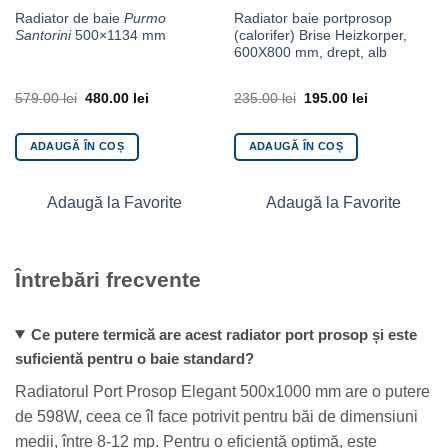
Radiator de baie
Purmo
Radiator baie portprosop
Santorini
500×1134 mm
(calorifer) Brise Heizkorper,
600X800 mm, drept, alb
579.00
lei
480.00
lei
235.00
lei
195.00
lei
ADAUGĂ ÎN COȘ
ADAUGĂ ÎN COȘ
Adaugă la Favorite
Adaugă la Favorite
Întrebări frecvente
Ce putere termică are acest radiator port prosop și este
suficientă pentru o baie standard?
Radiatorul Port Prosop Elegant 500x1000 mm are o putere
de 598W, ceea ce îl face potrivit pentru băi de dimensiuni
medii, între 8-12 mp. Pentru o eficiență optimă, este