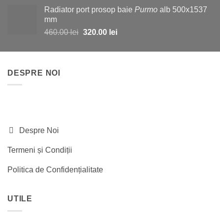
a
este:
Radiator port prosop baie
Purmo
alb 500x1537
fost:
1,130.00 lei.
mm
2,200.00 lei.
Prețul
Prețul
460.00
lei
320.00
lei
inițial
curent
a
este:
fost:
320.00 lei.
DESPRE NOI
460.00 lei.
Despre Noi
Termeni și Condiții
Politica de Confidențialitate
UTILE