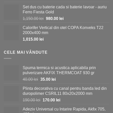
a
este:
Set dus cu baterie cada si baterie lavoar - auriu
fost:
730.00 lei.
Ferro Fiesta Gold
1,150.00 lei.
Prețul
Prețul
1,150.00
lei
980.00
lei
inițial
curent
Calorifer Vertical din otel COPA Konveks T22
a
este:
2000x400 mm
fost:
980.00 lei.
1,015.00
lei
1,150.00 lei.
CELE MAI VÂNDUTE
Spuma termica si acustica aplicabila prin
pulverizare AKFIX THERMCOAT 930 gr
Prețul
Prețul
40.00
lei
35.00
lei
inițial
curent
Plinta decorativa cu canal pentru banda led din
a
este:
duropolimer CSRIL11 80x20x2000 mm
fost:
35.00 lei.
Prețul
Prețul
190.00
lei
170.00
lei
40.00 lei.
inițial
curent
Adeziv Universal cu Intarire Rapida, Akfix 705,
a
este: