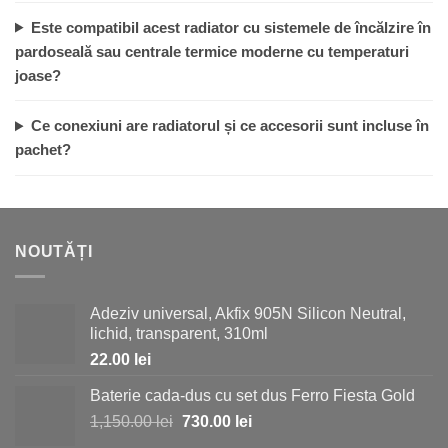
Este compatibil acest radiator cu sistemele de încălzire în
pardoseală sau centrale termice moderne cu temperaturi
joase?
Ce conexiuni are radiatorul și ce accesorii sunt incluse în
pachet?
NOUTĂȚI
Adeziv universal, Akfix 905N Silicon Neutral,
lichid, transparent, 310ml
22.00
lei
Baterie cada-dus cu set dus Ferro Fiesta Gold
Prețul
Prețul
1,150.00
lei
730.00
lei
inițial
curent