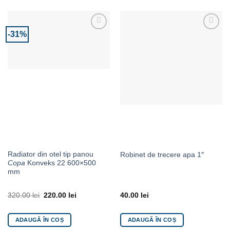
-31%
Adaugă la Favorite
Adaugă la Favorite
Radiator din otel tip panou
Robinet de trecere apa 1″
Copa
Konveks 22 600×500
mm
320.00
lei
220.00
lei
40.00
lei
ADAUGĂ ÎN COȘ
ADAUGĂ ÎN COȘ