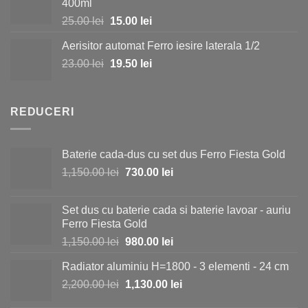
400ml
fost:
170.00 lei.
Prețul
Prețul
25.00
lei
15.00
lei
190.00 lei.
inițial
curent
Aerisitor automat Ferro iesire laterala 1/2
a
este:
Prețul
Prețul
23.00
lei
fost:
19.50
lei
15.00 lei.
inițial
curent
25.00 lei.
a
este:
fost:
19.50 lei.
REDUCERI
23.00 lei.
Baterie cada-dus cu set dus Ferro Fiesta Gold
Prețul
Prețul
1,150.00
lei
730.00
lei
inițial
curent
a
este:
Set dus cu baterie cada si baterie lavoar - auriu
fost:
730.00 lei.
Ferro Fiesta Gold
1,150.00 lei.
Prețul
Prețul
1,150.00
lei
980.00
lei
inițial
curent
Radiator aluminiu H=1800 - 3 elementi - 24 cm
a
este:
Prețul
Prețul
2,200.00
lei
fost:
1,130.00
lei
980.00 lei.
inițial
curent
1,150.00 lei.