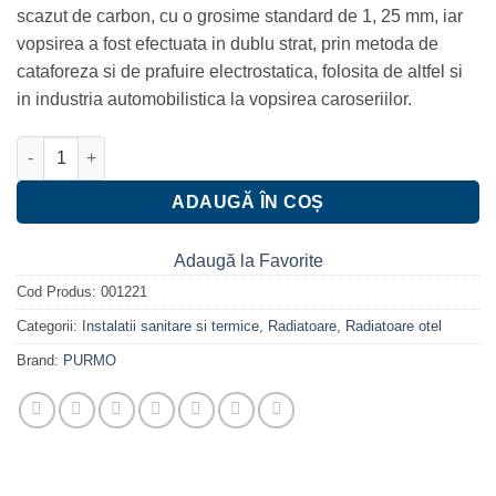
scazut de carbon, cu o grosime standard de 1, 25 mm, iar
vopsirea a fost efectuata in dublu strat, prin metoda de
cataforeza si de prafuire electrostatica, folosita de altfel si
in industria automobilistica la vopsirea caroseriilor.
Cantitate Radiator / calorifer PURMO C22 300*1000 mm
ADAUGĂ ÎN COȘ
Adaugă la Favorite
Cod Produs:
001221
Categorii:
Instalatii sanitare si termice
,
Radiatoare
,
Radiatoare otel
Brand:
PURMO