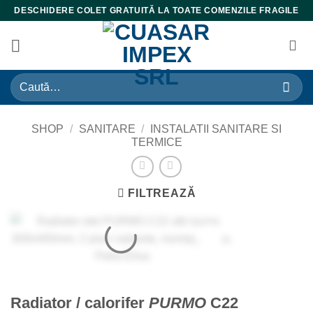
Skip
DESCHIDERE COLET GRATUITĂ LA TOATE COMENZILE FRAGILE
to
content
Caută
după:
SHOP
/
SANITARE
/
INSTALATII SANITARE SI
TERMICE
FILTREAZĂ
Radiator / calorifer
PURMO
C22