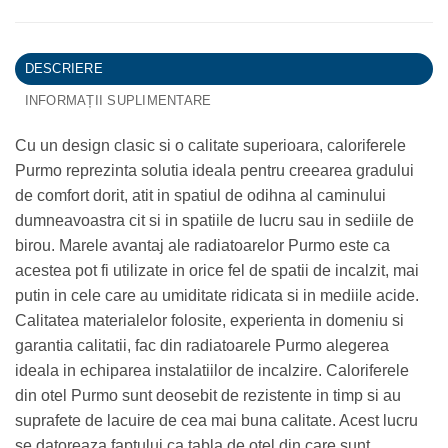
DESCRIERE
INFORMAȚII SUPLIMENTARE
Cu un design clasic si o calitate superioara, caloriferele
Purmo reprezinta solutia ideala pentru creearea gradului
de comfort dorit, atit in spatiul de odihna al caminului
dumneavoastra cit si in spatiile de lucru sau in sediile de
birou. Marele avantaj ale radiatoarelor Purmo este ca
acestea pot fi utilizate in orice fel de spatii de incalzit, mai
putin in cele care au umiditate ridicata si in mediile acide.
Calitatea materialelor folosite, experienta in domeniu si
garantia calitatii, fac din radiatoarele Purmo alegerea
ideala in echiparea instalatiilor de incalzire. Caloriferele
din otel Purmo sunt deosebit de rezistente in timp si au
suprafete de lacuire de cea mai buna calitate. Acest lucru
se datoreaza faptului ca tabla de otel din care sunt