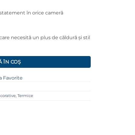
statement în orice cameră
are necesită un plus de căldură și stil
0x1800 mm
 ÎN COȘ
a Favorite
ecorative
,
Termice