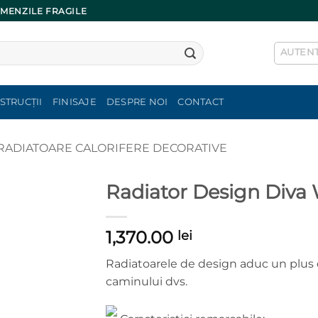
OMENZILE FRAGILE
AUTENT
STRUCȚII
FINISAJE
DESPRE NOI
CONTACT
RADIATOARE CALORIFERE DECORATIVE
Radiator Design Div
1,370.00
lei
Radiatoarele de design aduc un plus 
caminului dvs.