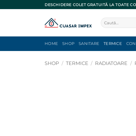
Skip
DESCHIDERE COLET GRATUITĂ LA TOATE C
to
content
Caută
după:
HOME
SHOP
SANITARE
TERMICE
CON
SHOP
/
TERMICE
/
RADIATOARE
/