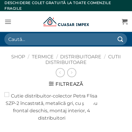
Skip
DESCHIDERE COLET GRATUITĂ LA TOATE COMENZILE
FRAGILE
to
content
Caută
după:
SHOP
/
TERMICE
/
DISTRIBUITOARE
/
CUTII
DISTRIBUITOARE
FILTREAZĂ