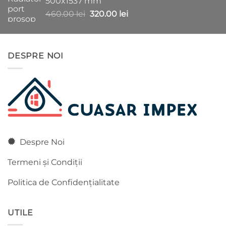
500x1537 mm
fost:
1,130.00 lei.
Prețul
Prețul
460.00
lei
320.00
lei
2,200.00 lei.
inițial
curent
a
este:
fost:
320.00 lei.
DESPRE NOI
460.00 lei.
Despre Noi
Termeni și Condiții
Politica de Confidențialitate
UTILE