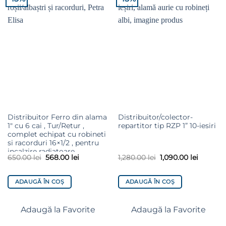
Adaugă la
Adaugă la
Favorite
Favorite
Distribuitor Ferro din alama
Distribuitor/colector-
1″ cu 6 cai , Tur/Retur ,
repartitor tip RZP 1” 10-iesiri
complet echipat cu robineti
si racorduri 16×1/2 , pentru
incalzire radiatoare
650.00
lei
568.00
lei
1,280.00
lei
1,090.00
lei
ADAUGĂ ÎN COȘ
ADAUGĂ ÎN COȘ
Adaugă la Favorite
Adaugă la Favorite