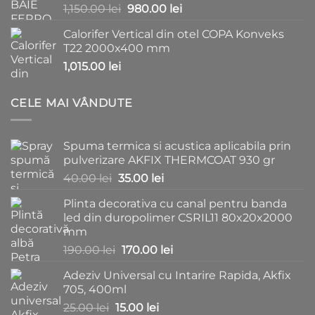
Prețul
Prețul
1,150.00
lei
980.00
lei
1,150.00 lei.
inițial
curent
Calorifer Vertical din otel COPA Konveks
a
este:
T22 2000x400 mm
fost:
980.00 lei.
1,015.00
lei
1,150.00 lei.
CELE MAI VÂNDUTE
Spuma termica si acustica aplicabila prin
pulverizare AKFIX THERMCOAT 930 gr
Prețul
Prețul
40.00
lei
35.00
lei
inițial
curent
Plinta decorativa cu canal pentru banda
a
este:
led din duropolimer CSRIL11 80x20x2000
fost:
35.00 lei.
mm
40.00 lei.
Prețul
Prețul
190.00
lei
170.00
lei
inițial
curent
Adeziv Universal cu Intarire Rapida, Akfix
a
este:
705, 400ml
fost:
170.00 lei.
Prețul
Prețul
25.00
lei
15.00
lei
190.00 lei.