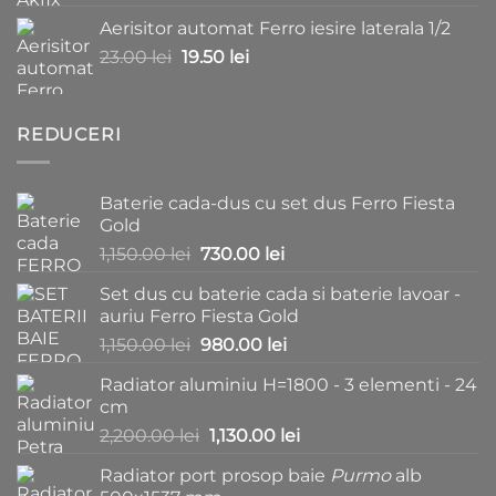
inițial
curent
Aerisitor automat Ferro iesire laterala 1/2
a
este:
Prețul
Prețul
23.00
lei
fost:
19.50
lei
15.00 lei.
inițial
curent
25.00 lei.
a
este:
fost:
19.50 lei.
REDUCERI
23.00 lei.
Baterie cada-dus cu set dus Ferro Fiesta
Gold
Prețul
Prețul
1,150.00
lei
730.00
lei
inițial
curent
Set dus cu baterie cada si baterie lavoar -
a
este:
auriu Ferro Fiesta Gold
fost:
730.00 lei.
Prețul
Prețul
1,150.00
lei
980.00
lei
1,150.00 lei.
inițial
curent
Radiator aluminiu H=1800 - 3 elementi - 24
a
este:
cm
fost:
980.00 lei.
Prețul
Prețul
2,200.00
lei
1,130.00
lei
1,150.00 lei.
inițial
curent
Radiator port prosop baie
Purmo
alb
a
este: