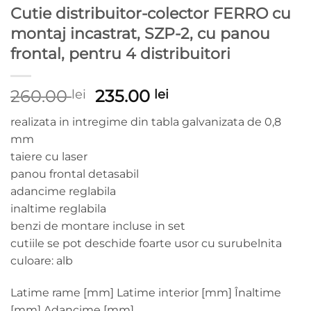
Cutie distribuitor-colector FERRO cu
montaj incastrat, SZP-2, cu panou
frontal, pentru 4 distribuitori
Prețul
Prețul
260.00
235.00
lei
lei
inițial
curent
realizata in intregime din tabla galvanizata de 0,8
a
este:
mm
fost:
235.00 lei.
taiere cu laser
260.00 lei.
panou frontal detasabil
adancime reglabila
inaltime reglabila
benzi de montare incluse in set
cutiile se pot deschide foarte usor cu surubelnita
culoare: alb
Latime rame [mm] Latime interior [mm] Înaltime
[mm] Adancime [mm]