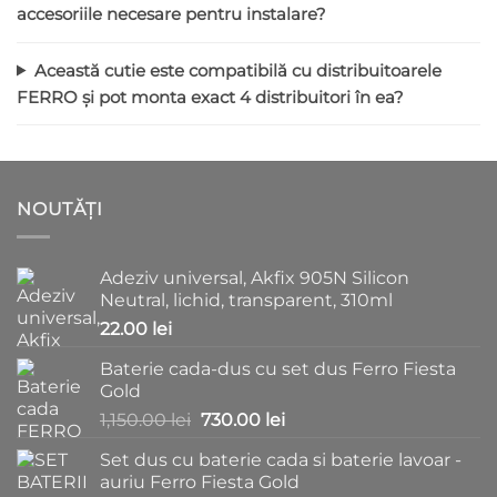
accesoriile necesare pentru instalare?
Această cutie este compatibilă cu distribuitoarele
FERRO și pot monta exact 4 distribuitori în ea?
NOUTĂȚI
Adeziv universal, Akfix 905N Silicon
Neutral, lichid, transparent, 310ml
22.00
lei
Baterie cada-dus cu set dus Ferro Fiesta
Gold
Prețul
Prețul
1,150.00
lei
730.00
lei
inițial
curent
Set dus cu baterie cada si baterie lavoar -
a
este:
auriu Ferro Fiesta Gold
fost:
730.00 lei.