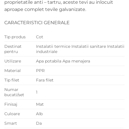
proprietatile anti – tartru, aceste tevi au inlocuit
aproape complet tevile galvanizate.
CARACTERISTICI GENERALE
Tip produs
Cot
Destinat
Instalatii termice Instalatii sanitare Instalatii
pentru
industriale
Utilizare
Apa potabila Apa menajera
Material
PPR
Tip filet
Fara filet
Numar
1
bucati/set
Finisaj
Mat
Culoare
Alb
Smart
Da