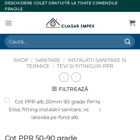
Skip
DESCHIDERE COLET GRATUITĂ LA TOATE COMENZILE
FRAGILE
to
content
Caută
după:
SHOP
/
SANITARE
/
INSTALATII SANITARE SI
TERMICE
/
TEVI SI FITINGURI PPR
FILTREAZĂ
Cot PPR 50-90 grade