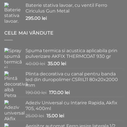
Baterie stativa lavoar, cu ventil Ferro
Ciriculus Gun Metal
295.00
lei
CELE MAI VÂNDUTE
Spuma termica si acustica aplicabila prin
pulverizare AKFIX THERMCOAT 930 gr
Prețul
Prețul
40.00
lei
35.00
lei
inițial
curent
Plinta decorativa cu canal pentru banda
a
este:
led din duropolimer CSRIL11 80x20x2000
fost:
35.00 lei.
mm
40.00 lei.
Prețul
Prețul
190.00
lei
170.00
lei
inițial
curent
Adeziv Universal cu Intarire Rapida, Akfix
a
este:
705, 400ml
fost:
170.00 lei.
Prețul
Prețul
25.00
lei
15.00
lei
190.00 lei.
inițial
curent
Aerisitor automat Ferro iesire laterala 1/2