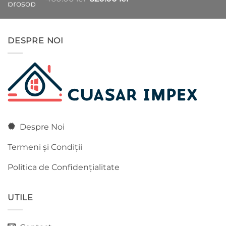
inițial
curent
a
este:
fost:
320.00 lei.
DESPRE NOI
460.00 lei.
Despre Noi
Termeni și Condiții
Politica de Confidențialitate
UTILE