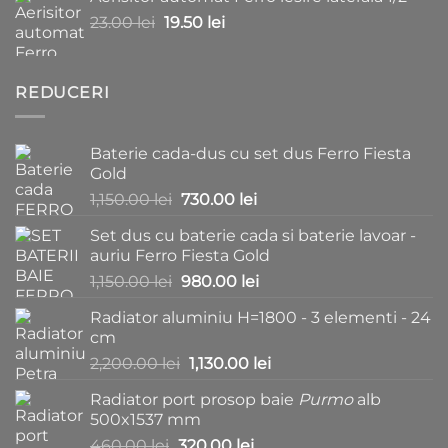
a
este:
Prețul
Prețul
23.00
lei
fost:
19.50
lei
15.00 lei.
inițial
curent
25.00 lei.
a
este:
fost:
19.50 lei.
REDUCERI
23.00 lei.
Baterie cada-dus cu set dus Ferro Fiesta
Gold
Prețul
Prețul
1,150.00
lei
730.00
lei
inițial
curent
Set dus cu baterie cada si baterie lavoar -
a
este:
auriu Ferro Fiesta Gold
fost:
730.00 lei.
Prețul
Prețul
1,150.00
lei
980.00
lei
1,150.00 lei.
inițial
curent
Radiator aluminiu H=1800 - 3 elementi - 24
a
este:
cm
fost:
980.00 lei.
Prețul
Prețul
2,200.00
lei
1,130.00
lei
1,150.00 lei.
inițial
curent
Radiator port prosop baie
Purmo
alb
a
este:
500x1537 mm
fost:
1,130.00 lei.
Prețul
Prețul
460.00
lei
320.00
lei
2,200.00 lei.