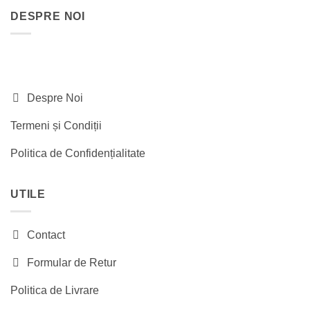
fost:
320.00 lei.
DESPRE NOI
460.00 lei.
Despre Noi
Termeni și Condiții
Politica de Confidențialitate
UTILE
Contact
Formular de Retur
Politica de Livrare