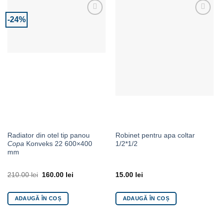
-24%
Adaugă la Favorite
Adaugă la Favorite
Radiator din otel tip panou
Robinet pentru apa coltar
Copa
Konveks 22 600×400
1/2*1/2
mm
210.00
lei
160.00
lei
15.00
lei
ADAUGĂ ÎN COȘ
ADAUGĂ ÎN COȘ