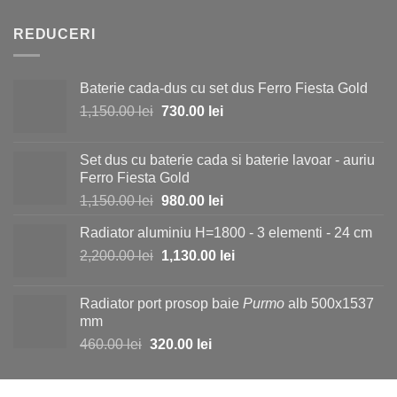
a
este:
fost:
19.50 lei.
REDUCERI
23.00 lei.
Baterie cada-dus cu set dus Ferro Fiesta Gold
Prețul
Prețul
1,150.00
lei
730.00
lei
inițial
curent
a
este:
Set dus cu baterie cada si baterie lavoar - auriu
fost:
730.00 lei.
Ferro Fiesta Gold
1,150.00 lei.
Prețul
Prețul
1,150.00
lei
980.00
lei
inițial
curent
Radiator aluminiu H=1800 - 3 elementi - 24 cm
a
este:
Prețul
Prețul
2,200.00
lei
fost:
1,130.00
lei
980.00 lei.
inițial
curent
1,150.00 lei.
a
este:
Radiator port prosop baie
Purmo
alb 500x1537
fost:
1,130.00 lei.
mm
2,200.00 lei.
Prețul
Prețul
460.00
lei
320.00
lei
inițial
curent
a
este: