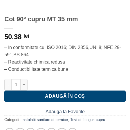
Cot 90° cupru MT 35 mm
50.38
lei
– In conformitate cu: ISO 2016; DIN 2856,UNI 8; NFE 29-
591;BS 864
– Reactivitate chimica redusa
– Conductibilitate termica buna
Cantitate Cot 90° cupru MT 35 mm
ADAUGĂ ÎN COȘ
Adaugă la Favorite
Categorii:
Instalatii sanitare si termice
,
Tevi si fitinguri cupru