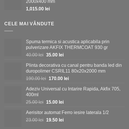
2000x400 mm
fost:
980.00 lei.
1,015.00
lei
1,150.00 lei.
CELE MAI VÂNDUTE
Spuma termica si acustica aplicabila prin
pulverizare AKFIX THERMCOAT 930 gr
Prețul
Prețul
40.00
lei
35.00
lei
inițial
curent
Plinta decorativa cu canal pentru banda led din
a
este:
duropolimer CSRIL11 80x20x2000 mm
fost:
35.00 lei.
Prețul
Prețul
190.00
lei
170.00
lei
40.00 lei.
inițial
curent
Adeziv Universal cu Intarire Rapida, Akfix 705,
a
este:
400ml
fost:
170.00 lei.
Prețul
Prețul
25.00
lei
15.00
lei
190.00 lei.
inițial
curent
Aerisitor automat Ferro iesire laterala 1/2
a
este:
Prețul
Prețul
23.00
lei
fost:
19.50
lei
15.00 lei.
inițial
curent
25.00 lei.