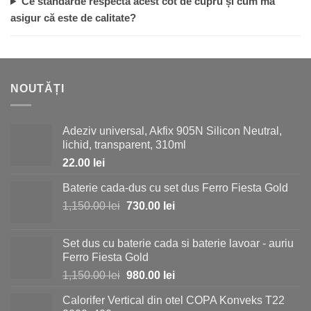
Ce standarde respectă acest cot de cupru și cum mă
asigur că este de calitate?
NOUTĂȚI
Adeziv universal, Akfix 905N Silicon Neutral,
lichid, transparent, 310ml
22.00
lei
Baterie cada-dus cu set dus Ferro Fiesta Gold
Prețul
Prețul
1,150.00
lei
730.00
lei
inițial
curent
a
este:
Set dus cu baterie cada si baterie lavoar - auriu
fost:
730.00 lei.
Ferro Fiesta Gold
1,150.00 lei.
Prețul
Prețul
1,150.00
lei
980.00
lei
inițial
curent
Calorifer Vertical din otel COPA Konveks T22
a
este: