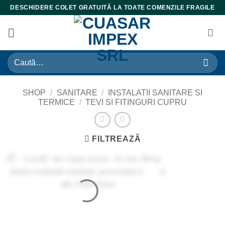
Skip
DESCHIDERE COLET GRATUITĂ LA TOATE COMENZILE FRAGILE
to
content
Caută
după:
SHOP
/
SANITARE
/
INSTALATII SANITARE SI
TERMICE
/
TEVI SI FITINGURI CUPRU
FILTREAZĂ