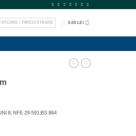
IFICARE / ÎNREGISTRARE
0.00
LEI
mm
6,UNI 8; NFE 29-591;BS 864