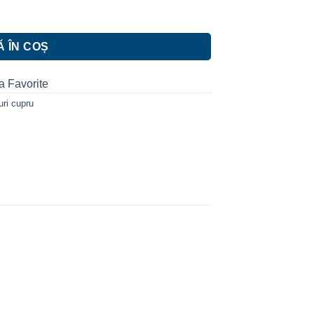
 ÎN COȘ
a Favorite
guri cupru