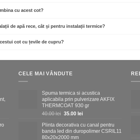
îmbina cu acest cot?
alații de apă rece, cât și pentru instalații termice?
cestui cot cu țevile de cupru?
CELE MAI VÂNDUTE
RE
Spuma termica si acustica
nt,
aplicabila prin pulverizare AKFIX
THERMCOAT 930 gr
Prețul
Prețul
40.00
lei
35.00
lei
inițial
curent
ro
Plinta decorativa cu canal pentru
a
este:
banda led din duropolimer CSRIL11
fost:
35.00 lei.
80x20x2000 mm
40.00 lei.