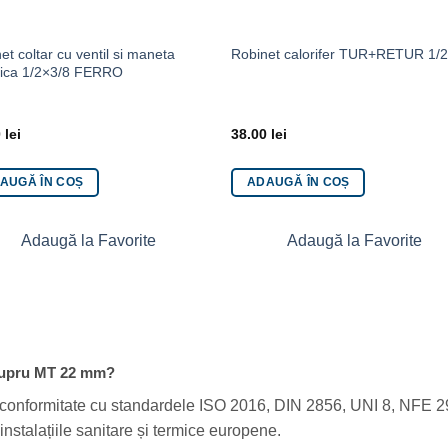
et coltar cu ventil si maneta
Robinet calorifer TUR+RETUR 1/
lica 1/2×3/8 FERRO
0
lei
38.00
lei
AUGĂ ÎN COȘ
ADAUGĂ ÎN COȘ
Adaugă la Favorite
Adaugă la Favorite
 cupru MT 22 mm?
 conformitate cu standardele ISO 2016, DIN 2856, UNI 8, NFE 29-
instalațiile sanitare și termice europene.