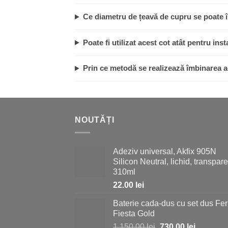
Ce diametru de țeavă de cupru se poate 
Poate fi utilizat acest cot atât pentru inst
Prin ce metodă se realizează îmbinarea a
NOUTĂȚI
Adeziv universal, Akfix 905N
Silicon Neutral, lichid, transpare
310ml
22.00
lei
Baterie cada-dus cu set dus Fer
Fiesta Gold
Prețul
Prețul
1,150.00
lei
730.00
lei