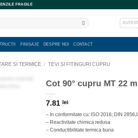
ENZILE FRAGILE
AUTENT
TRUCȚII
FINISAJE
DESPRE NOI
CONTACT
ITARE SI TERMICE
/
TEVI SI FITINGURI CUPRU
Cot 90° cupru MT 22 
7.81
lei
– In conformitate cu: ISO 2016; DIN 285
– Reactivitate chimica redusa
– Conductibilitate termica buna