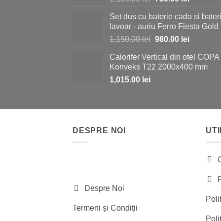
inițial
curent
Set dus cu baterie cada si bater
a
este:
lavoar - auriu Ferro Fiesta Gold
fost:
730.00 le
Prețul
Prețul
1,150.00
lei
980.00
lei
1,150.00 lei.
inițial
curent
Calorifer Vertical din otel COPA
a
este:
Konveks T22 2000x400 mm
fost:
980.00 le
1,015.00
lei
1,150.00 lei.
DESPRE NOI
UTI
Despre Noi
Poli
Termeni și Condiții
Poli