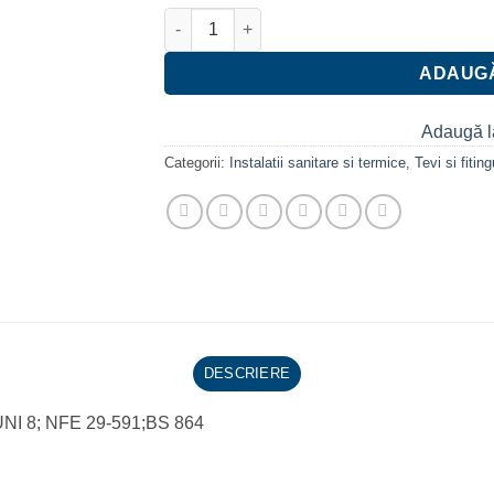
Cantitate Cot 90° cupru MT 22 mm
ADAUGĂ
Adaugă l
Categorii:
Instalatii sanitare si termice
,
Tevi si fitin
DESCRIERE
,UNI 8; NFE 29-591;BS 864