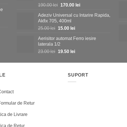
Prețul
Prețul
190.00
lei
170.00
lei
ie
inițial
curent
Adeziv Universal cu Intarire Rapida,
a
este:
i.
Akfix 705, 400ml
fost:
170.00 lei.
Prețul
Prețul
25.00
lei
15.00
lei
190.00 lei.
inițial
curent
Aerisitor automat Ferro iesire
a
este:
i.
laterala 1/2
fost:
15.00 lei.
Prețul
Prețul
23.00
lei
19.50
lei
25.00 lei.
inițial
curent
a
este:
fost:
19.50 lei.
LE
23.00 lei.
SUPORT
Contact
Formular de Retur
tica de Livrare
tica de Retur