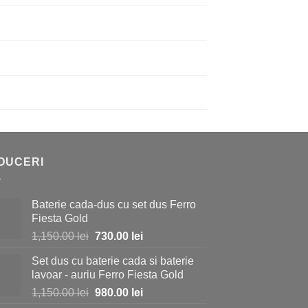
DUCERI
Baterie cada-dus cu set dus Ferro
Fiesta Gold
Prețul
Prețul
1,150.00
lei
730.00
lei
inițial
curent
Set dus cu baterie cada si baterie
a
este:
lavoar - auriu Ferro Fiesta Gold
fost:
730.00 lei.
Prețul
Prețul
1,150.00
lei
980.00
lei
1,150.00 lei.
inițial
curent