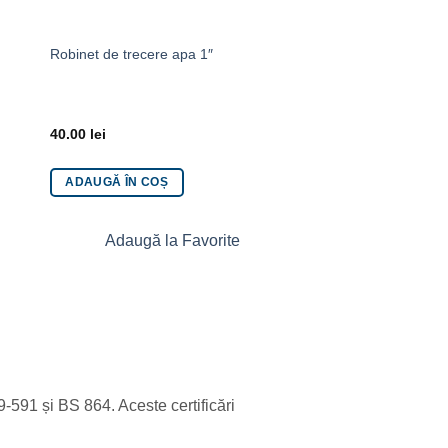
2
Robinet de trecere apa 1″
Robinet olandez 1″1
40.00
lei
110.00
lei
ADAUGĂ ÎN COȘ
ADAUGĂ ÎN COȘ
Adaugă la Favorite
Adaugă la 
591 și BS 864. Aceste certificări