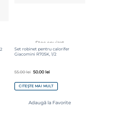
Stoc epuizat
Set robinet pentru calorifer
Termostat de amb
/2
Giacomini R705K, 1/2
Computherm Q3R
wireless, neprogra
55.00
lei
50.00
lei
250.00
lei
238.00
l
CITEȘTE MAI MULT
ADAUGĂ ÎN COȘ
Adaugă la Favorite
Adaugă la 