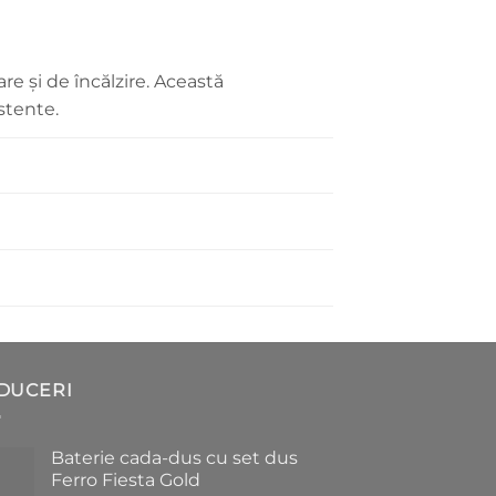
re și de încălzire. Această
stente.
DUCERI
Baterie cada-dus cu set dus
Ferro Fiesta Gold