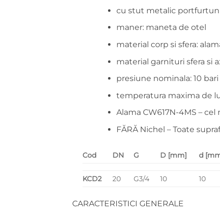
cu stut metalic portfurtun 
maner: maneta de otel
material corp si sfera: alam
material garnituri sfera si 
presiune nominala: 10 bari
temperatura maxima de lu
Alama CW617N-4MS – cel m
FĂRĂ Nichel – Toate supraf
Cod
DN
G
D [mm]
d [mm
KCD2
20
G3/4
10
10
CARACTERISTICI GENERALE