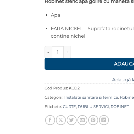
Robinet sferic apa golire cu maneta si
50.00 lei.
Apa
FARA NICKEL – Suprafata robinetulu
contine nichel
Cantitate Robinet sferic apa golire cu man
ADAUGĂ
Adaugă l
Cod Produs:
KCD2
Categorii:
Instalatii sanitare si termice
,
Robine
Etichete:
CURTE
,
DUBLU SERVICI
,
ROBINET