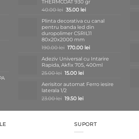
THERMCOAT 930 gr
Prețul
Prețul
40.00
lei
35.00
lei
inițial
curent
Plinta decorativa cu canal
a
este:
pentru banda led din
fost:
35.00 lei.
duropolimer CSRIL11
40.00 lei.
80x20x2000 mm
Prețul
Prețul
190.00
lei
170.00
lei
inițial
curent
ei.
Adeziv Universal cu Intarire
a
este:
Rapida, Akfix 705, 400ml
fost:
170.00 lei.
Prețul
Prețul
25.00
lei
15.00
lei
190.00 lei.
PA
inițial
curent
Aerisitor automat Ferro iesire
a
este:
lei.
laterala 1/2
fost:
15.00 lei.
Prețul
Prețul
23.00
lei
19.50
lei
25.00 lei.
inițial
curent
a
este:
fost:
19.50 lei.
LE
23.00 lei.
SUPORT