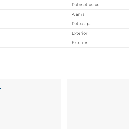
Robinet cu cot
Alama
Retea apa
Exterior
Exterior
Adaugă la
Adaugă la
Favorite
Favorite