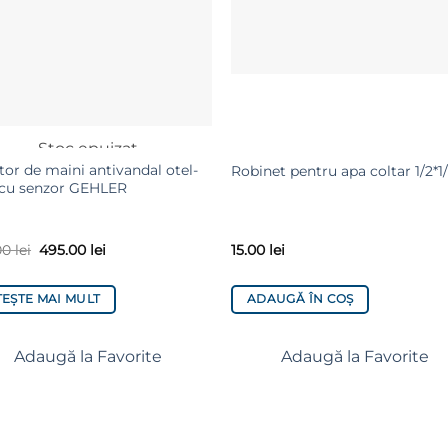
Stoc epuizat
tor de maini antivandal otel-
Robinet pentru apa coltar 1/2*1
 cu senzor GEHLER
00
lei
495.00
lei
15.00
lei
TEȘTE MAI MULT
ADAUGĂ ÎN COȘ
Adaugă la Favorite
Adaugă la Favorite