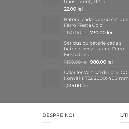
transparent, 310ml
22.00
lei
Baterie cada-dus cu set dus
Ferro Fiesta Gold
Prețul
Prețul
1,150.00
lei
730.00
lei
inițial
curent
Set dus cu baterie cada si
a
este:
baterie lavoar - auriu Ferro
fost:
730.00 l
Fiesta Gold
1,150.00 lei.
Prețul
Prețul
1,150.00
lei
980.00
lei
inițial
curent
Calorifer Vertical din otel CO
a
este:
Konveks T22 2000x400 mm
fost:
980.00 
1,015.00
lei
1,150.00 lei.
DESPRE NOI
UTI