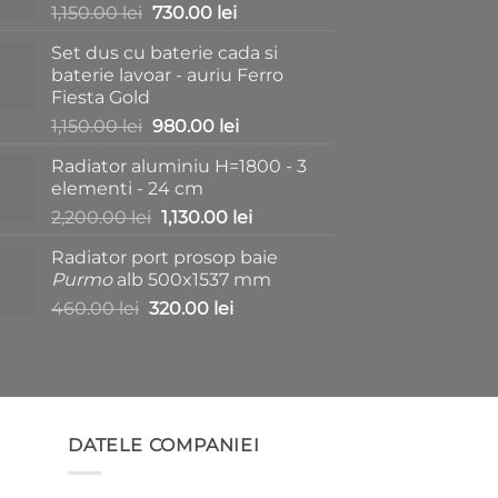
Prețul
Prețul
1,150.00
lei
730.00
lei
inițial
curent
Set dus cu baterie cada si
a
este:
baterie lavoar - auriu Ferro
fost:
730.00 lei.
Fiesta Gold
1,150.00 lei.
Prețul
Prețul
1,150.00
lei
980.00
lei
inițial
curent
Radiator aluminiu H=1800 - 3
a
este:
elementi - 24 cm
fost:
980.00 lei.
Prețul
Prețul
2,200.00
lei
1,130.00
lei
1,150.00 lei.
inițial
curent
Radiator port prosop baie
a
este:
Purmo
alb 500x1537 mm
fost:
1,130.00 lei.
Prețul
Prețul
460.00
lei
320.00
lei
2,200.00 lei.
inițial
curent
a
este:
fost:
320.00 lei.
460.00 lei.
DATELE COMPANIEI