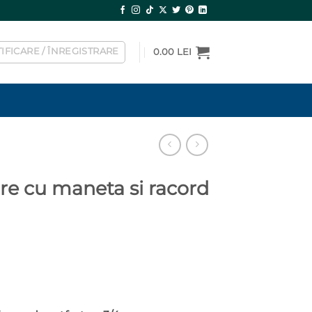
IFICARE / ÎNREGISTRARE
0.00
LEI
ire cu maneta si racord
.