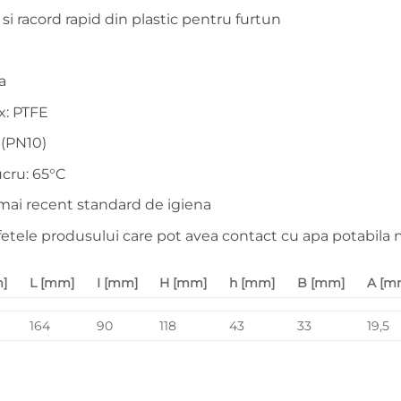
si racord rapid din plastic pentru furtun
a
ax: PTFE
 (PN10)
cru: 65°C
ai recent standard de igiena
etele produsului care pot avea contact cu apa potabila n
]
L [mm]
I [mm]
H [mm]
h [mm]
B [mm]
A [m
164
90
118
43
33
19,5