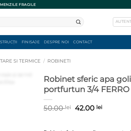
OMENZILE FRAGILE
AUTENT
STRUCȚII
FINISAJE
DESPRE NOI
CONTACT
ITARE SI TERMICE
/
ROBINETI
Robinet sferic apa gol
portfurtun 3/4 FERRO
Prețul
Prețul
50.00
42.00
lei
lei
inițial
curent
a
este:
fost:
42.00 lei