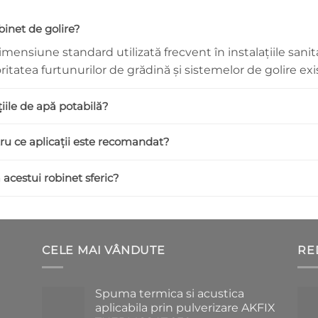
binet de golire?
mensiune standard utilizată frecvent în instalațiile sanita
tatea furtunurilor de grădină și sistemelor de golire exi
țiile de apă potabilă?
ru ce aplicații este recomandat?
 acestui robinet sferic?
CELE MAI VÂNDUTE
RE
Spuma termica si acustica
aplicabila prin pulverizare AKFIX