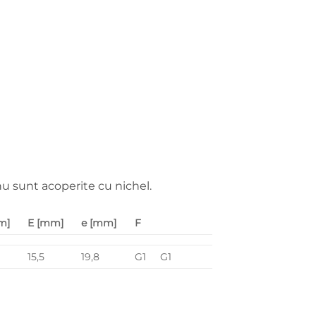
u sunt acoperite cu nichel.
m]
E [mm]
e [mm]
F
15,5
19,8
G1
G1