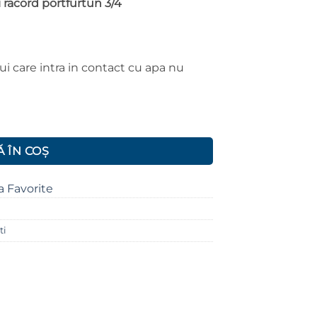
 racord portfurtun 3/4
i care intra in contact cu apa nu
eta si racord portfurtun 3/4 FERRO
 ÎN COȘ
a Favorite
ti