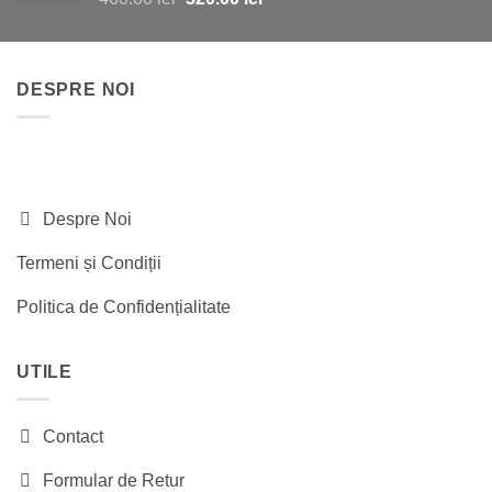
inițial
curent
a
este:
fost:
320.00 lei.
DESPRE NOI
460.00 lei.
Despre Noi
Termeni și Condiții
Politica de Confidențialitate
UTILE
Contact
Formular de Retur