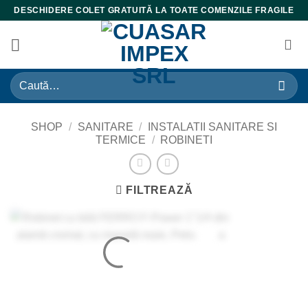
Skip
DESCHIDERE COLET GRATUITĂ LA TOATE COMENZILE FRAGILE
to
content
Caută
după:
SHOP
/
SANITARE
/
INSTALATII SANITARE SI
TERMICE
/
ROBINETI
FILTREAZĂ