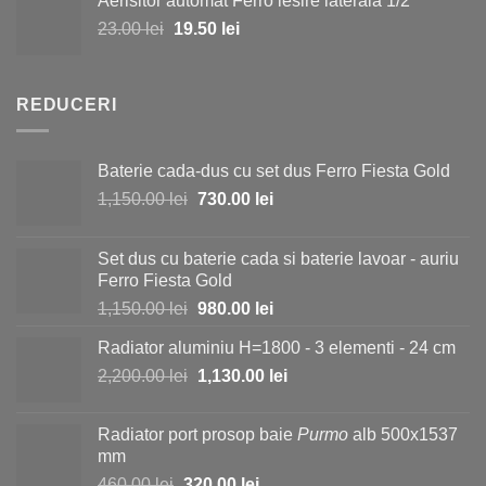
Aerisitor automat Ferro iesire laterala 1/2
a
este:
Prețul
Prețul
23.00
lei
fost:
19.50
lei
15.00 lei.
inițial
curent
25.00 lei.
a
este:
fost:
19.50 lei.
REDUCERI
23.00 lei.
Baterie cada-dus cu set dus Ferro Fiesta Gold
Prețul
Prețul
1,150.00
lei
730.00
lei
inițial
curent
a
este:
Set dus cu baterie cada si baterie lavoar - auriu
fost:
730.00 lei.
Ferro Fiesta Gold
1,150.00 lei.
Prețul
Prețul
1,150.00
lei
980.00
lei
inițial
curent
Radiator aluminiu H=1800 - 3 elementi - 24 cm
a
este:
Prețul
Prețul
2,200.00
lei
fost:
1,130.00
lei
980.00 lei.
inițial
curent
1,150.00 lei.
a
este:
Radiator port prosop baie
Purmo
alb 500x1537
fost:
1,130.00 lei.
mm
2,200.00 lei.
Prețul
Prețul
460.00
lei
320.00
lei