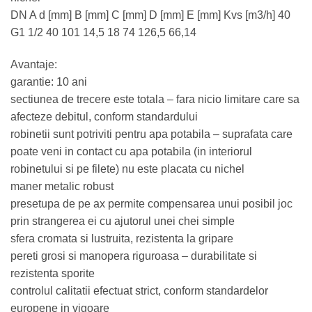
DN A d [mm] B [mm] C [mm] D [mm] E [mm] Kvs [m3/h] 40
G1 1/2 40 101 14,5 18 74 126,5 66,14
Avantaje:
garantie: 10 ani
sectiunea de trecere este totala – fara nicio limitare care sa
afecteze debitul, conform standardului
robinetii sunt potriviti pentru apa potabila – suprafata care
poate veni in contact cu apa potabila (in interiorul
robinetului si pe filete) nu este placata cu nichel
maner metalic robust
presetupa de pe ax permite compensarea unui posibil joc
prin strangerea ei cu ajutorul unei chei simple
sfera cromata si lustruita, rezistenta la gripare
pereti grosi si manopera riguroasa – durabilitate si
rezistenta sporite
controlul calitatii efectuat strict, conform standardelor
europene in vigoare