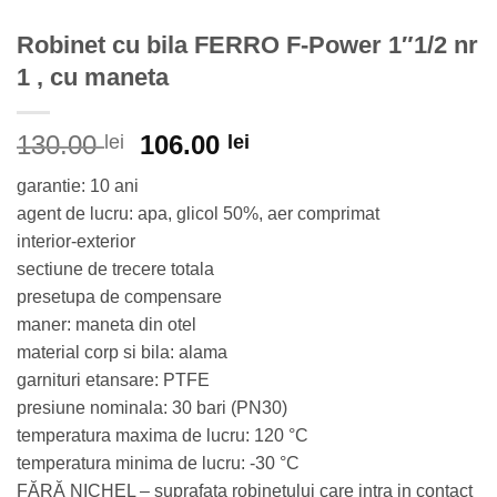
Robinet cu bila FERRO F-Power 1″1/2 nr
1 , cu maneta
Prețul
Prețul
130.00
106.00
lei
lei
inițial
curent
garantie: 10 ani
a
este:
agent de lucru: apa, glicol 50%, aer comprimat
fost:
106.00 lei.
interior-exterior
130.00 lei.
sectiune de trecere totala
presetupa de compensare
maner: maneta din otel
material corp si bila: alama
garnituri etansare: PTFE
presiune nominala: 30 bari (PN30)
temperatura maxima de lucru: 120 °C
temperatura minima de lucru: -30 °C
FĂRĂ NICHEL – suprafata robinetului care intra in contact