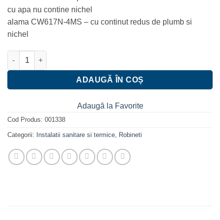
cu apa nu contine nichel
alama CW617N-4MS – cu continut redus de plumb si
nichel
Cantitate Robinet cu bila FERRO F-Power 1"1/2 nr 1 , cu manet
ADAUGĂ ÎN COȘ
Adaugă la Favorite
Cod Produs:
001338
Categorii:
Instalatii sanitare si termice
,
Robineti