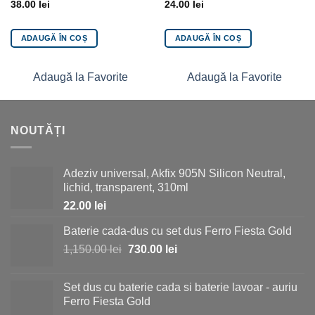
38.00
lei
24.00
lei
ADAUGĂ ÎN COȘ
ADAUGĂ ÎN COȘ
Adaugă la Favorite
Adaugă la Favorite
NOUTĂȚI
Adeziv universal, Akfix 905N Silicon Neutral,
lichid, transparent, 310ml
22.00
lei
Baterie cada-dus cu set dus Ferro Fiesta Gold
Prețul
Prețul
1,150.00
lei
730.00
lei
inițial
curent
a
este:
Set dus cu baterie cada si baterie lavoar - auriu
fost:
730.00 lei.
Ferro Fiesta Gold
1,150.00 lei.