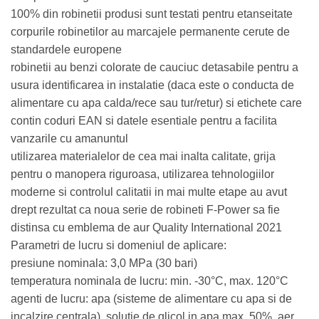
100% din robinetii produsi sunt testati pentru etanseitate
corpurile robinetilor au marcajele permanente cerute de
standardele europene
robinetii au benzi colorate de cauciuc detasabile pentru a
usura identificarea in instalatie (daca este o conducta de
alimentare cu apa calda/rece sau tur/retur) si etichete care
contin coduri EAN si datele esentiale pentru a facilita
vanzarile cu amanuntul
utilizarea materialelor de cea mai inalta calitate, grija
pentru o manopera riguroasa, utilizarea tehnologiilor
moderne si controlul calitatii in mai multe etape au avut
drept rezultat ca noua serie de robineti F-Power sa fie
distinsa cu emblema de aur Quality International 2021
Parametri de lucru si domeniul de aplicare:
presiune nominala: 3,0 MPa (30 bari)
temperatura nominala de lucru: min. -30°C, max. 120°C
agenti de lucru: apa (sisteme de alimentare cu apa si de
incalzire centrala), solutie de glicol in apa max. 50%, aer