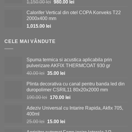
Prețul
Prețul
1,150.00
lei
980.00
lei
inițial
curent
Calorifer Vertical din otel COPA Konveks T22
a
este:
2000x400 mm
fost:
980.00 lei.
1,015.00
lei
1,150.00 lei.
CELE MAI VÂNDUTE
Spuma termica si acustica aplicabila prin
pulverizare AKFIX THERMCOAT 930 gr
Prețul
Prețul
40.00
lei
35.00
lei
inițial
curent
Plinta decorativa cu canal pentru banda led din
a
este:
duropolimer CSRIL11 80x20x2000 mm
fost:
35.00 lei.
Prețul
Prețul
190.00
lei
170.00
lei
40.00 lei.
inițial
curent
Adeziv Universal cu Intarire Rapida, Akfix 705,
a
este:
400ml
fost:
170.00 lei.
Prețul
Prețul
25.00
lei
15.00
lei
190.00 lei.
inițial
curent