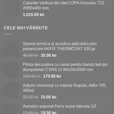
Calorifer Vertical din otel COPA Konveks T22
a
este:
2000x400 mm
fost:
980.00 lei.
1,015.00
lei
1,150.00 lei.
CELE MAI VÂNDUTE
Spuma termica si acustica aplicabila prin
pulverizare AKFIX THERMCOAT 930 gr
Prețul
Prețul
40.00
lei
35.00
lei
inițial
curent
Plinta decorativa cu canal pentru banda led din
a
este:
duropolimer CSRIL11 80x20x2000 mm
fost:
35.00 lei.
Prețul
Prețul
190.00
lei
170.00
lei
40.00 lei.
inițial
curent
Adeziv Universal cu Intarire Rapida, Akfix 705,
a
este:
400ml
fost:
170.00 lei.
Prețul
Prețul
25.00
lei
15.00
lei
190.00 lei.
inițial
curent
Aerisitor automat Ferro iesire laterala 1/2
a
este:
Prețul
Prețul
23.00
lei
fost:
19.50
lei
15.00 lei.