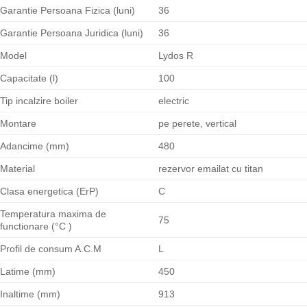
Garantie Persoana Fizica (luni)
36
Garantie Persoana Juridica (luni)
36
Model
Lydos R
Capacitate (l)
100
Tip incalzire boiler
electric
Montare
pe perete, vertical
Adancime (mm)
480
Material
rezervor emailat cu titan
Clasa energetica (ErP)
C
Temperatura maxima de
75
functionare (°C )
Profil de consum A.C.M
L
Latime (mm)
450
Inaltime (mm)
913