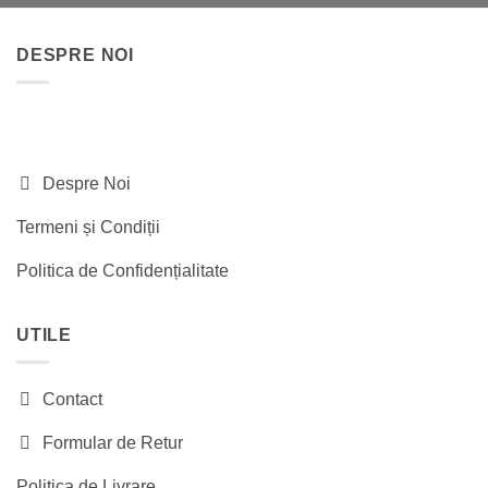
a
este:
fost:
320.00 lei.
DESPRE NOI
460.00 lei.
Despre Noi
Termeni și Condiții
Politica de Confidențialitate
UTILE
Contact
Formular de Retur
Politica de Livrare