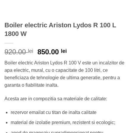
Boiler electric Ariston Lydos R 100 L
1800 W
Prețul
Prețul
920.00
850.00
lei
lei
inițial
curent
Boiler electric Ariston Lydos R 100 V este un incalzitor de
a
este:
apa electric, mural, cu o capacitate de 100 litri, ce
fost:
850.00 lei.
beneficiaza de tehnologie de ultima generatie, pentru a
920.00 lei.
garanta o fiabilitate inalta.
Acesta are in compozitia sa materiale de calitate:
rezervor emailat cu titan de inalta calitate
material de izolatie premium, rezistent si ecologic;
anod de magneziu supradimensionat pentru