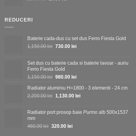
inițial
curent
25.00 lei.
a
este:
fost:
19.50 lei.
REDUCERI
23.00 lei.
Baterie cada-dus cu set dus Ferro Fiesta Gold
Prețul
Prețul
1,150.00
lei
730.00
lei
inițial
curent
a
este:
Set dus cu baterie cada si baterie lavoar - auriu
fost:
730.00 lei.
Ferro Fiesta Gold
1,150.00 lei.
Prețul
Prețul
1,150.00
lei
980.00
lei
inițial
curent
Radiator aluminiu H=1800 - 3 elementi - 24 cm
a
este:
Prețul
Prețul
2,200.00
lei
fost:
1,130.00
lei
980.00 lei.
inițial
curent
1,150.00 lei.
a
este:
Radiator port prosop baie
Purmo
alb 500x1537
fost:
1,130.00 lei.
mm
2,200.00 lei.
Prețul
Prețul
460.00
lei
320.00
lei
inițial
curent