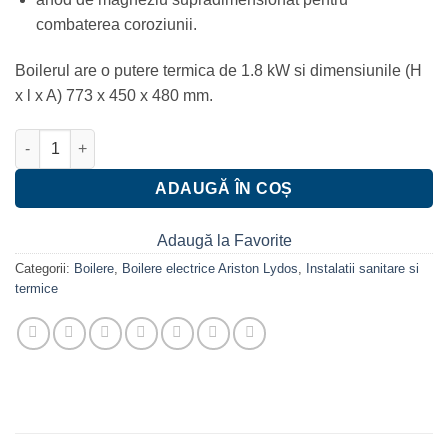
combaterea coroziunii.
Boilerul are o putere termica de 1.8 kW si dimensiunile (H
x l x A) 773 x 450 x 480 mm.
Cantitate Boiler electric Ariston Lydos R 100 L 1800 W
ADAUGĂ ÎN COȘ
Adaugă la Favorite
Categorii:
Boilere
,
Boilere electrice Ariston Lydos
,
Instalatii sanitare si
termice