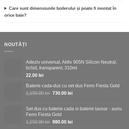
Care sunt dimensiunile boilerului și poate fi montat în
orice baie?
NOUTĂȚI
Adeziv universal, Akfix 905N Silicon Neutral,
lichid, transparent, 310ml
22.00
lei
Baterie cada-dus cu set dus Ferro Fiesta Gold
Prețul
Prețul
1,150.00
lei
730.00
lei
inițial
curent
a
este:
Set dus cu baterie cada si baterie lavoar - auriu
fost:
730.00 lei.
Ferro Fiesta Gold
1,150.00 lei.
Prețul
Prețul
1,150.00
lei
980.00
lei
inițial
curent