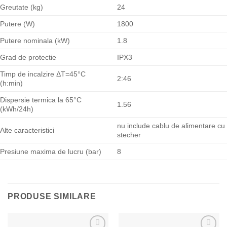
Greutate (kg)
24
Putere (W)
1800
Putere nominala (kW)
1.8
Grad de protectie
IPX3
Timp de incalzire ΔT=45°C
2:46
(h:min)
Dispersie termica la 65°C
1.56
(kWh/24h)
nu include cablu de alimentare cu
Alte caracteristici
stecher
Presiune maxima de lucru (bar)
8
PRODUSE SIMILARE