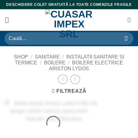
Skip
DESCHIDERE COLET GRATUITĂ LA TOATE COMENZILE FRAGILE
to
content
Caută
după:
SHOP
/
SANITARE
/
INSTALATII SANITARE SI
TERMICE
/
BOILERE
/
BOILERE ELECTRICE
ARISTON LYDOS
FILTREAZĂ