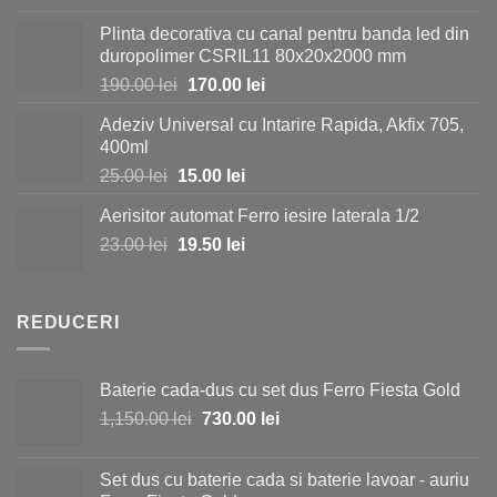
inițial
curent
Plinta decorativa cu canal pentru banda led din
a
este:
duropolimer CSRIL11 80x20x2000 mm
fost:
35.00 lei.
Prețul
Prețul
190.00
lei
170.00
lei
40.00 lei.
inițial
curent
Adeziv Universal cu Intarire Rapida, Akfix 705,
a
este:
400ml
fost:
170.00 lei.
Prețul
Prețul
25.00
lei
15.00
lei
190.00 lei.
inițial
curent
Aerisitor automat Ferro iesire laterala 1/2
a
este:
Prețul
Prețul
23.00
lei
fost:
19.50
lei
15.00 lei.
inițial
curent
25.00 lei.
a
este:
fost:
19.50 lei.
REDUCERI
23.00 lei.
Baterie cada-dus cu set dus Ferro Fiesta Gold
Prețul
Prețul
1,150.00
lei
730.00
lei
inițial
curent
a
este:
Set dus cu baterie cada si baterie lavoar - auriu
fost:
730.00 lei.