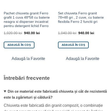
Pachet chiuveta granit Ferro
Set chiuveta Ferro granit
grafit 1 cuva 48*58 cu baterie
78×48 gri , 2 cuve, cu baterie
neagra si disperser incastrat
flexibila Ferro 2 functii gri
pentru detergent lichid Ferro
1,020.00
lei
940.00
lei
1,040.00
lei
940.00
lei
ADAUGĂ ÎN COȘ
ADAUGĂ ÎN COȘ
Adaugă la Favorite
Adaugă la Favorite
Întrebări frecvente
Din ce material este fabricată chiuveta și cât de rezistentă
este la zgârieturi și căldură?
Chiuveta este fabricată din granit compozit, o combinație