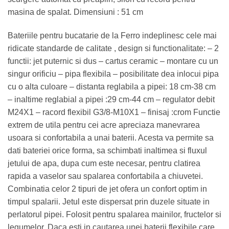
masina de spalat. Dimensiuni : 51 cm
Bateriile pentru bucatarie de la Ferro indeplinesc cele mai
ridicate standarde de calitate , design si functionalitate: – 2
functii: jet puternic si dus – cartus ceramic – montare cu un
singur orificiu – pipa flexibila – posibilitate dea inlocui pipa
cu o alta culoare – distanta reglabila a pipei: 18 cm-38 cm
– inaltime reglabial a pipei :29 cm-44 cm – regulator debit
M24X1 – racord flexibil G3/8-M10X1 – finisaj :crom Functie
extrem de utila pentru cei acre apreciaza manevrarea
usoara si confortabila a unai baterii. Acesta va permite sa
dati bateriei orice forma, sa schimbati inaltimea si fluxul
jetului de apa, dupa cum este necesar, pentru clatirea
rapida a vaselor sau spalarea confortabila a chiuvetei.
Combinatia celor 2 tipuri de jet ofera un confort optim in
timpul spalarii. Jetul este dispersat prin duzele situate in
perlatorul pipei. Folosit pentru spalarea mainilor, fructelor si
legumelor. Daca esti in cautarea unei baterii flexibile care