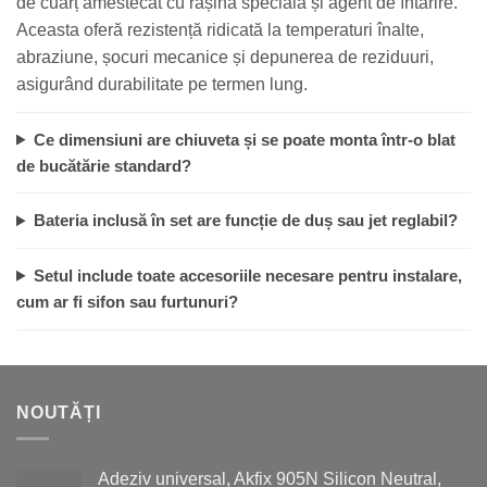
de cuarț amestecat cu rășină specială și agent de întărire.
Aceasta oferă rezistență ridicată la temperaturi înalte,
abraziune, șocuri mecanice și depunerea de reziduuri,
asigurând durabilitate pe termen lung.
Ce dimensiuni are chiuveta și se poate monta într-o blat
de bucătărie standard?
Bateria inclusă în set are funcție de duș sau jet reglabil?
Setul include toate accesoriile necesare pentru instalare,
cum ar fi sifon sau furtunuri?
NOUTĂȚI
Adeziv universal, Akfix 905N Silicon Neutral,