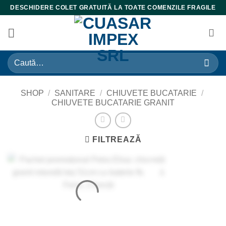
Skip
DESCHIDERE COLET GRATUITĂ LA TOATE COMENZILE FRAGILE
to
content
Caută
după:
SHOP
/
SANITARE
/
CHIUVETE BUCATARIE
/
CHIUVETE BUCATARIE GRANIT
FILTREAZĂ