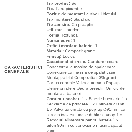
Tip produs:
Set
Tip:
Fara picurator
Pozitie de montare
La nivelul blatului
Tip montare:
Standard
Tip aerisire:
Cu preaplin
Utilizare:
Interior
Forma:
Rotunda
Numar cuve:
1
Orificii montare baterie:
1
Material:
Compozit granit
Finisaj:
Lucios
Caracteristici cheie:
Curatare usoara
Conectarea la masina de spalat vase
CARACTERISTICI
GENERALE
Conexiune cu masina de spalat vase
Montaj pe blat Compozitie 80% granit
Cartus ceramic Valva automata Pop-up
Cleme prindere Gaura preaplin Orificiu de
montare a bateriei
Continut pachet:
1 x Baterie bucatarie 1 x
Set cleme de prindere 1 x Chiuveta granit
1 x Valva automata cu pop-up Ø91mm, cu
sita din inox cu functie dubla sita/dop 1 x
Racoduri alimentare pentru baterie 1 x
Sifon 90mm cu conexiune masina spalat
vase