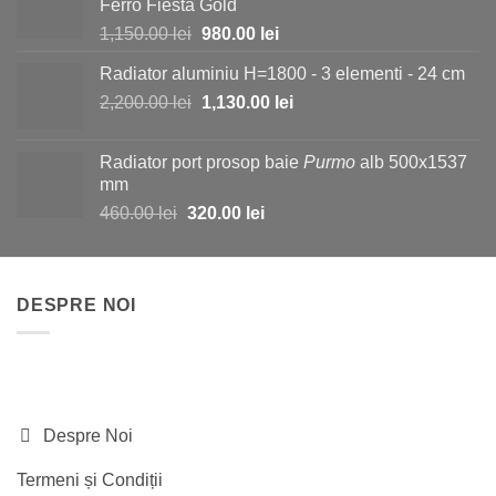
Ferro Fiesta Gold
1,150.00 lei.
Prețul
Prețul
1,150.00
lei
980.00
lei
inițial
curent
Radiator aluminiu H=1800 - 3 elementi - 24 cm
a
este:
Prețul
Prețul
2,200.00
lei
fost:
1,130.00
lei
980.00 lei.
inițial
curent
1,150.00 lei.
a
este:
Radiator port prosop baie
Purmo
alb 500x1537
fost:
1,130.00 lei.
mm
2,200.00 lei.
Prețul
Prețul
460.00
lei
320.00
lei
inițial
curent
a
este:
fost:
320.00 lei.
DESPRE NOI
460.00 lei.
Despre Noi
Termeni și Condiții