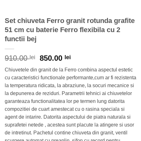
Set chiuveta Ferro granit rotunda grafite
51 cm cu baterie Ferro flexibila cu 2
functii bej
Prețul
Prețul
910.00
850.00
lei
lei
inițial
curent
Chiuvetele din granit de la Ferro combina aspectul estetic
a
este:
cu caracteristici functionale performante,cum ar fi rezistenta
fost:
850.00 lei.
la temperatura ridicata, la abraziune, la socuri mecanice si
910.00 lei.
la depunerea de reziduri. Parametrii tehnici ai chiuvetelor
garanteaza functionalitatea lor pe termen lung datorita
compozitiei de cuart amestecat cu o rasina speciala si
agent de intarire. Datorita aspectului de piatra naturala si
suprafetei netede , acestea sunt placute la atingere si usor
de intretinut. Pachetul contine chiuveta din granit, ventil
scurgere automat cu preaplin, sifon cu record pentru