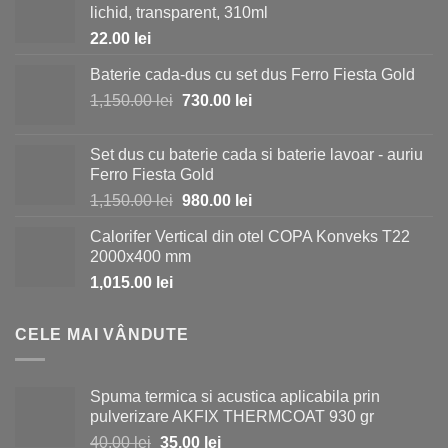
lichid, transparent, 310ml
22.00
lei
Baterie cada-dus cu set dus Ferro Fiesta Gold
Prețul
Prețul
1,150.00
lei
730.00
lei
inițial
curent
a
este:
Set dus cu baterie cada si baterie lavoar - auriu
fost:
730.00 lei.
Ferro Fiesta Gold
1,150.00 lei.
Prețul
Prețul
1,150.00
lei
980.00
lei
inițial
curent
Calorifer Vertical din otel COPA Konveks T22
a
este:
2000x400 mm
fost:
980.00 lei.
1,015.00
lei
1,150.00 lei.
CELE MAI VÂNDUTE
Spuma termica si acustica aplicabila prin
pulverizare AKFIX THERMCOAT 930 gr
Prețul
Prețul
40.00
lei
35.00
lei