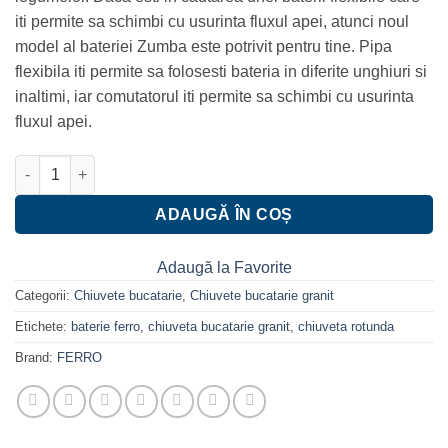
iti permite sa schimbi cu usurinta fluxul apei, atunci noul
model al bateriei Zumba este potrivit pentru tine. Pipa
flexibila iti permite sa folosesti bateria in diferite unghiuri si
inaltimi, iar comutatorul iti permite sa schimbi cu usurinta
fluxul apei.
Cantitate Set chiuveta Ferro granit rotunda grafite 51 cm cu bater
ADAUGĂ ÎN COȘ
Adaugă la Favorite
Categorii:
Chiuvete bucatarie
,
Chiuvete bucatarie granit
Etichete:
baterie ferro
,
chiuveta bucatarie granit
,
chiuveta rotunda
Brand:
FERRO