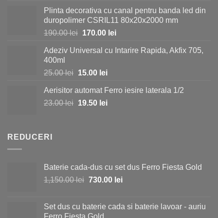
inițial
curent
Plinta decorativa cu canal pentru banda led din
a
este:
duropolimer CSRIL11 80x20x2000 mm
fost:
35.00 lei.
Prețul
Prețul
190.00
lei
170.00
lei
40.00 lei.
inițial
curent
Adeziv Universal cu Intarire Rapida, Akfix 705,
a
este:
400ml
fost:
170.00 lei.
Prețul
Prețul
25.00
lei
15.00
lei
190.00 lei.
inițial
curent
Aerisitor automat Ferro iesire laterala 1/2
a
este:
Prețul
Prețul
23.00
lei
fost:
19.50
lei
15.00 lei.
inițial
curent
25.00 lei.
a
este:
fost:
19.50 lei.
REDUCERI
23.00 lei.
Baterie cada-dus cu set dus Ferro Fiesta Gold
Prețul
Prețul
1,150.00
lei
730.00
lei
inițial
curent
a
este:
Set dus cu baterie cada si baterie lavoar - auriu
fost:
730.00 lei.
Ferro Fiesta Gold