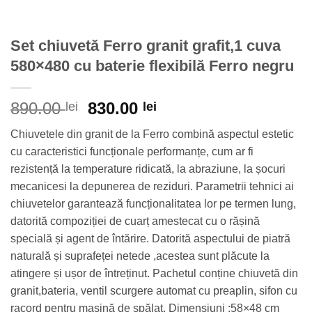
Set chiuvetă Ferro granit grafit,1 cuva
580×480 cu baterie flexibilă Ferro negru
Prețul
Prețul
890.00
830.00
lei
lei
inițial
curent
Chiuvetele din granit de la Ferro combină aspectul estetic
a
este:
cu caracteristici funcționale performanțe, cum ar fi
fost:
830.00 lei.
rezistență la temperature ridicată, la abraziune, la șocuri
890.00 lei.
mecanicesi la depunerea de reziduri. Parametrii tehnici ai
chiuvetelor garantează funcționalitatea lor pe termen lung,
datorită compoziției de cuarț amestecat cu o rășină
specială și agent de întărire. Datorită aspectului de piatră
naturală și suprafeței netede ,acestea sunt plăcute la
atingere și ușor de întreținut. Pachetul conține chiuvetă din
granit,bateria, ventil scurgere automat cu preaplin, sifon cu
racord pentru mașină de spălat. Dimensiuni :58×48 cm