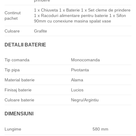
prindere
1 x Chiuveta 1 x Baterie 1 x Set cleme de prindere
Continut
1 x Racoduri alimentare pentru baterie 1 x Sifon
pachet
90mm cu conexiune masina spalat vase
Culoare
Grafite
DETALII BATERIE
Tip comanda
Monocomanda
Tip pipa
Pivotanta
Material baterie
Alama
Finisaj baterie
Lucios
Culoare baterie
Negru/Argintiu
DIMENSIUNI
Lungime
580 mm