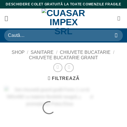
Skip
DESCHIDERE COLET GRATUITĂ LA TOATE COMENZILE FRAGILE
to
content
Caută
după:
SHOP
/
SANITARE
/
CHIUVETE BUCATARIE
/
CHIUVETE BUCATARIE GRANIT
FILTREAZĂ