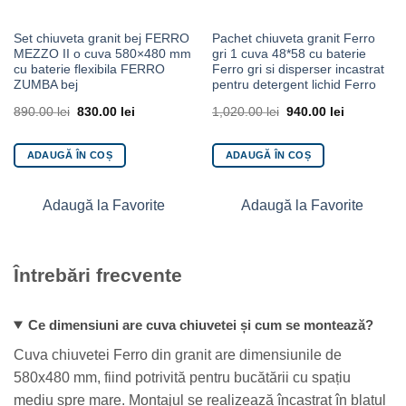
Set chiuveta granit bej FERRO
Pachet chiuveta granit Ferro
MEZZO II o cuva 580×480 mm
gri 1 cuva 48*58 cu baterie
cu baterie flexibila FERRO
Ferro gri si disperser incastrat
ZUMBA bej
pentru detergent lichid Ferro
890.00
lei
830.00
lei
1,020.00
lei
940.00
lei
ADAUGĂ ÎN COȘ
ADAUGĂ ÎN COȘ
Adaugă la Favorite
Adaugă la Favorite
Întrebări frecvente
Ce dimensiuni are cuva chiuvetei și cum se montează?
Cuva chiuvetei Ferro din granit are dimensiunile de
580x480 mm, fiind potrivită pentru bucătării cu spațiu
mediu spre mare. Montajul se realizează încastrat în blatul