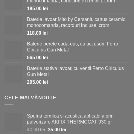
monocomanda, conectori excentrici, crom
185.00
lei
Baterie lavoar Mito by Cersanit, cartus ceramic,
monocomanda, racorduri incluse, crom
118.00
lei
Baterie perete cada-dus, cu accesorii Ferro
Ciriculus Gun Metal
565.00
lei
Baterie stativa lavoar, cu ventil Ferro Ciriculus
Gun Metal
295.00
lei
CELE MAI VÂNDUTE
Spuma termica si acustica aplicabila prin
pulverizare AKFIX THERMCOAT 930 gr
Prețul
Prețul
40.00
lei
35.00
lei