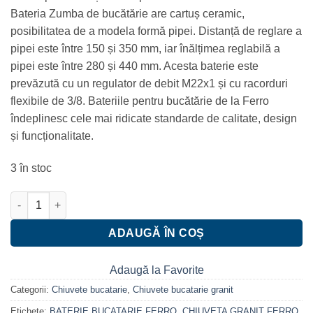
Bateria Zumba de bucătărie are cartuș ceramic,
posibilitatea de a modela formă pipei. Distanță de reglare a
pipei este între 150 și 350 mm, iar înălțimea reglabilă a
pipei este între 280 și 440 mm. Acesta baterie este
prevăzută cu un regulator de debit M22x1 și cu racorduri
flexibile de 3/8. Bateriile pentru bucătărie de la Ferro
îndeplinesc cele mai ridicate standarde de calitate, design
și funcționalitate.
3 în stoc
Cantitate Set chiuvetă Ferro granit grafit,1 cuva 580x480 cu bate
ADAUGĂ ÎN COȘ
Adaugă la Favorite
Categorii:
Chiuvete bucatarie
,
Chiuvete bucatarie granit
Etichete:
BATERIE BUCATARIE FERRO
,
CHIUVETA GRANIT FERRO