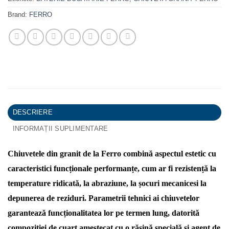
Brand:
FERRO
DESCRIERE
INFORMAȚII SUPLIMENTARE
Chiuvetele din granit de la Ferro combină aspectul estetic cu
caracteristici funcționale performanțe, cum ar fi rezistență la
temperature ridicată, la abraziune, la șocuri mecanicesi la
depunerea de reziduri. Parametrii tehnici ai chiuvetelor
garantează funcționalitatea lor pe termen lung, datorită
compoziției de cuarț amestecat cu o rășină specială și agent de