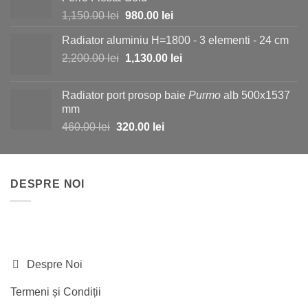
1,150.00 lei.
Prețul
Prețul
1,150.00
lei
980.00
lei
inițial
curent
Radiator aluminiu H=1800 - 3 elementi - 24 cm
a
este:
Prețul
Prețul
2,200.00
lei
fost:
1,130.00
lei
980.00 lei.
inițial
curent
1,150.00 lei.
a
este:
Radiator port prosop baie
Purmo
alb 500x1537
fost:
1,130.00 lei.
mm
2,200.00 lei.
Prețul
Prețul
460.00
lei
320.00
lei
inițial
curent
a
este:
fost:
320.00 lei.
DESPRE NOI
460.00 lei.
Despre Noi
Termeni și Condiții