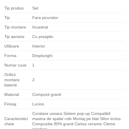
Tip produs
Set
Tip
Fara picurator
Tip montare
Incastrat
Tip aerisire
Cu preaplin
Utilizare
Interior
Forma
Dreptunghi
Numar cuve
1
Orificii
montare
2
baterie
Material
Compozit granit
Finisaj
Lucios
Curatare usoara Sistem pop-up Compatibil
Caracteristici
masina de spalat rufe Montaj pe blat Sifon inclus
cheie
Compozitie 80% granit Cartus ceramic Cleme