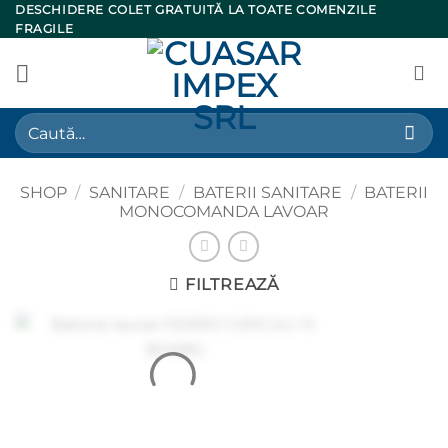
Skip
DESCHIDERE COLET GRATUITĂ LA TOATE COMENZILE
FRAGILE
to
content
Caută
după:
SHOP
/
SANITARE
/
BATERII SANITARE
/
BATERII
MONOCOMANDA LAVOAR
FILTREAZĂ