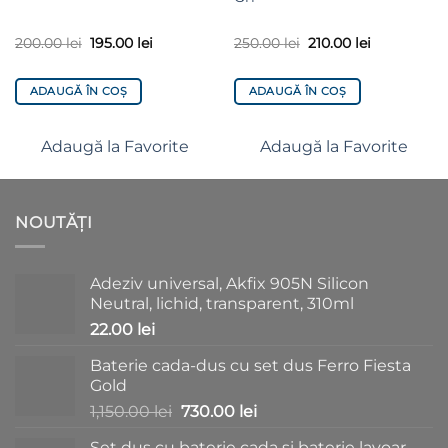
200.00
lei
195.00
lei
250.00
lei
210.00
lei
ADAUGĂ ÎN COȘ
ADAUGĂ ÎN COȘ
Adaugă la Favorite
Adaugă la Favorite
NOUTĂȚI
Adeziv universal, Akfix 905N Silicon
Neutral, lichid, transparent, 310ml
22.00
lei
Baterie cada-dus cu set dus Ferro Fiesta
Gold
Prețul
Prețul
1,150.00
lei
730.00
lei
inițial
curent
Set dus cu baterie cada si baterie lavoar -