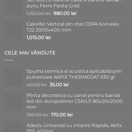
a
este:
auriu Ferro Fiesta Gold
fost:
730.00 lei.
Prețul
Prețul
1,150.00
lei
980.00
lei
1,150.00 lei.
inițial
curent
Calorifer Vertical din otel COPA Konveks
a
este:
T22 2000x400 mm
fost:
980.00 lei.
1,015.00
lei
1,150.00 lei.
CELE MAI VÂNDUTE
Spuma termica si acustica aplicabila prin
pulverizare AKFIX THERMCOAT 930 gr
Prețul
Prețul
40.00
lei
35.00
lei
inițial
curent
Plinta decorativa cu canal pentru banda
a
este:
led din duropolimer CSRIL11 80x20x2000
fost:
35.00 lei.
mm
40.00 lei.
Prețul
Prețul
190.00
lei
170.00
lei
inițial
curent
Adeziv Universal cu Intarire Rapida, Akfix
a
este:
705, 400ml