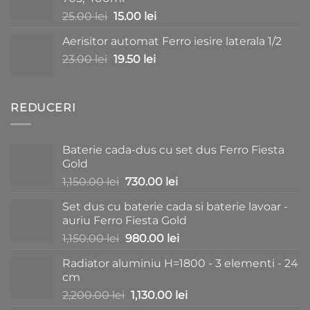
fost:
170.00 lei.
Prețul
Prețul
25.00
lei
15.00
lei
190.00 lei.
inițial
curent
Aerisitor automat Ferro iesire laterala 1/2
a
este:
Prețul
Prețul
23.00
lei
fost:
19.50
lei
15.00 lei.
inițial
curent
25.00 lei.
a
este:
fost:
19.50 lei.
REDUCERI
23.00 lei.
Baterie cada-dus cu set dus Ferro Fiesta
Gold
Prețul
Prețul
1,150.00
lei
730.00
lei
inițial
curent
Set dus cu baterie cada si baterie lavoar -
a
este:
auriu Ferro Fiesta Gold
fost:
730.00 lei.
Prețul
Prețul
1,150.00
lei
980.00
lei
1,150.00 lei.
inițial
curent
Radiator aluminiu H=1800 - 3 elementi - 24
a
este:
cm
fost:
980.00 lei.
Prețul
Prețul
2,200.00
lei
1,130.00
lei
1,150.00 lei.
inițial
curent