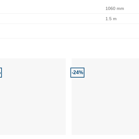
1060 mm
1.5 m
%
-24%
Adaugă la Favorite
Adaugă la Favor