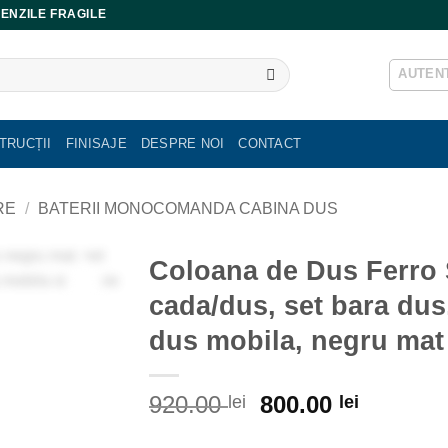
ENZILE FRAGILE
AUTENT
TRUCȚII
FINISAJE
DESPRE NOI
CONTACT
RE
/
BATERII MONOCOMANDA CABINA DUS
Coloana de Dus Ferro S
cada/dus, set bara dus,
dus mobila, negru mat
Prețul
Prețul
920.00
800.00
lei
lei
inițial
curent