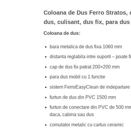
a
este:
fost:
800.00 l
Coloana de Dus Ferro Stratos, 
920.00 lei.
dus, culisant, dus fix, para du
Coloana de dus:
bara metalica de dus fixa 1060 mm
distanta reglabila intre suporti – poate fi
cap de dus fix patrat 200×200 mm
para dus mobil cu 1 functie
sistem FerroEasyClean de indepartare 
furtun de dus din PVC 1500 mm
furtun de conectare din PVC de 500 mm cu
daca, cabina sau dus
comutator metalic cu cartus ceramic