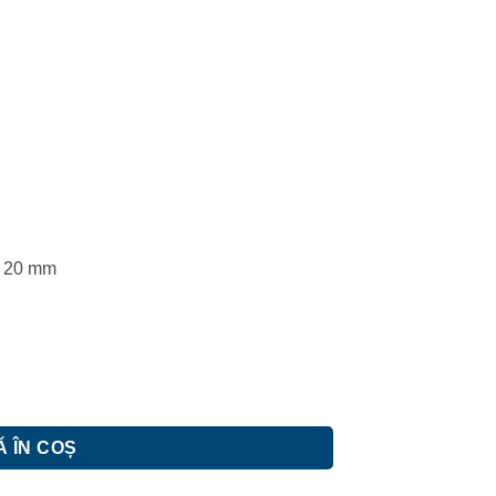
± 20 mm
aterie cada/dus, set bara dus, culisant, dus fix, para dus mobila
 ÎN COȘ