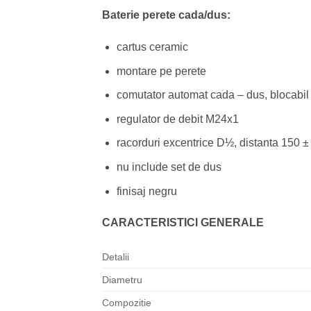
Baterie perete cada/dus:
cartus ceramic
montare pe perete
comutator automat cada – dus, blocabil
regulator de debit M24x1
racorduri excentrice D½, distanta 150 
nu include set de dus
finisaj negru
CARACTERISTICI GENERALE
Detalii
Diametru
Compozitie