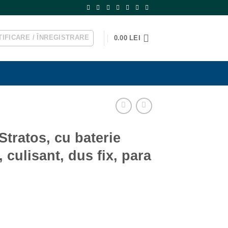
IFICARE / ÎNREGISTRARE
0.00
LEI
tratos, cu baterie
 culisant, dus fix, para