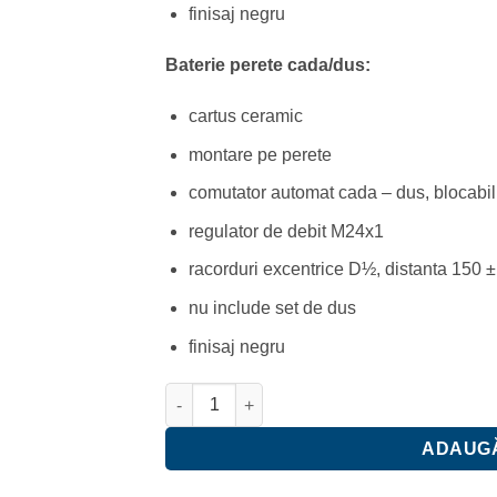
finisaj negru
Baterie perete cada/dus:
cartus ceramic
montare pe perete
comutator automat cada – dus, blocabil
regulator de debit M24x1
racorduri excentrice D½, distanta 150 
nu include set de dus
finisaj negru
Cantitate Coloana de Dus Ferro Stratos, cu b
ADAUGĂ