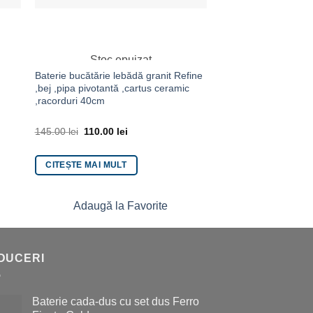
Stoc epuizat
Baterie bucătărie lebădă granit Refine
Baterie stativa bucat
,bej ,pipa pivotantă ,cartus ceramic
multifunctionala prof
,racorduri 40cm
145.00
lei
110.00
lei
750.00
lei
600.00
le
CITEȘTE MAI MULT
ADAUGĂ ÎN COȘ
Adaugă la Favorite
Adaugă la 
DUCERI
Baterie cada-dus cu set dus Ferro