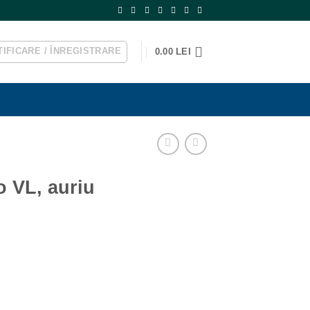
IFICARE / ÎNREGISTRARE
0.00
LEI
o VL, auriu