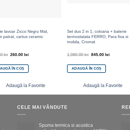
ie lavoar Zicco Negru Mat,
Set dus 2 in 1, coloana + baterie
n patrat, cartus ceramic
termostatata FERRO, Para fixa si
mobila, Cromat
00
lei
260.00
lei
1,080.00
lei
845.00
lei
AUGĂ ÎN COȘ
ADAUGĂ ÎN COȘ
Adaugă la Favorite
Adaugă la Favorite
CELE MAI VÂNDUTE
RE
Spuma termica si acustica