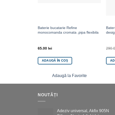
Baterie bucatarie Refine
Bater
monocomanda cromata ,pipa flexibila
desig
65.00
lei
290.
ADAUGĂ ÎN COȘ
AD
Adaugă la Favorite
NOUTĂȚI
Adeziv universal, Akfix 905N