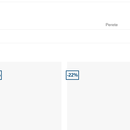
Perete
%
-22%
Adaugă la Favorite
Adaugă la Favor