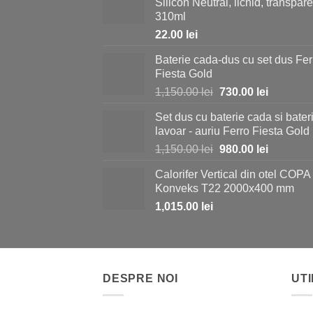
Silicon Neutral, lichid, transpare
310ml
22.00
lei
Baterie cada-dus cu set dus Fer
Fiesta Gold
Prețul
Prețul
1,150.00
lei
730.00
lei
inițial
curent
Set dus cu baterie cada si bater
a
este:
lavoar - auriu Ferro Fiesta Gold
fost:
730.00 le
Prețul
Prețul
1,150.00
lei
980.00
lei
1,150.00 lei.
inițial
curent
Calorifer Vertical din otel COPA
a
este:
Konveks T22 2000x400 mm
fost:
980.00 le
1,015.00
lei
1,150.00 lei.
DESPRE NOI
UTI