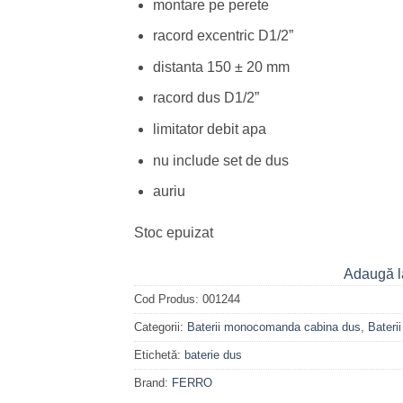
montare pe perete
racord excentric D1/2”
distanta 150 ± 20 mm
racord dus D1/2”
limitator debit apa
nu include set de dus
auriu
Stoc epuizat
Adaugă l
Cod Produs:
001244
Categorii:
Baterii monocomanda cabina dus
,
Baterii
Etichetă:
baterie dus
Brand:
FERRO