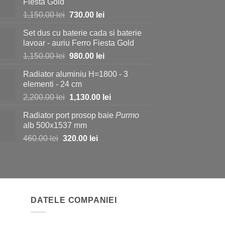
Fiesta Gold
Prețul
Prețul
1,150.00
lei
730.00
lei
inițial
curent
Set dus cu baterie cada si baterie
a
este:
lavoar - auriu Ferro Fiesta Gold
fost:
730.00 lei.
Prețul
Prețul
1,150.00
lei
980.00
lei
1,150.00 lei.
inițial
curent
Radiator aluminiu H=1800 - 3
a
este:
elementi - 24 cm
fost:
980.00 lei.
Prețul
Prețul
2,200.00
lei
1,130.00
lei
1,150.00 lei.
inițial
curent
Radiator port prosop baie
Purmo
a
este:
alb 500x1537 mm
fost:
1,130.00 lei.
Prețul
Prețul
460.00
lei
320.00
lei
2,200.00 lei.
inițial
curent
a
este:
fost:
320.00 lei.
460.00 lei.
DATELE COMPANIEI