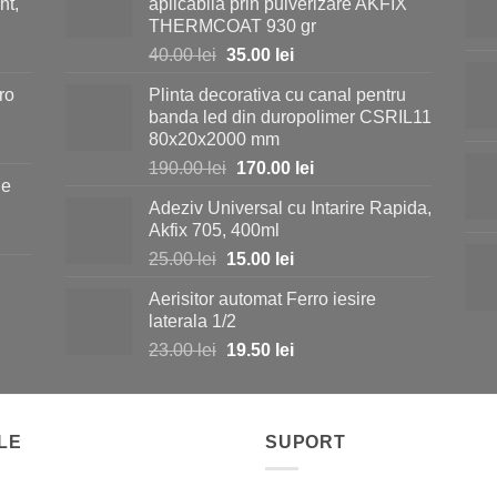
nt,
aplicabila prin pulverizare AKFIX
THERMCOAT 930 gr
Prețul
Prețul
40.00
lei
35.00
lei
inițial
curent
ro
Plinta decorativa cu canal pentru
a
este:
banda led din duropolimer CSRIL11
fost:
35.00 lei.
80x20x2000 mm
40.00 lei.
Prețul
Prețul
190.00
lei
170.00
lei
ie
inițial
curent
Adeziv Universal cu Intarire Rapida,
a
este:
i.
Akfix 705, 400ml
fost:
170.00 lei.
Prețul
Prețul
25.00
lei
15.00
lei
190.00 lei.
inițial
curent
Aerisitor automat Ferro iesire
a
este:
i.
laterala 1/2
fost:
15.00 lei.
Prețul
Prețul
23.00
lei
19.50
lei
25.00 lei.
inițial
curent
a
este:
fost:
19.50 lei.
LE
23.00 lei.
SUPORT