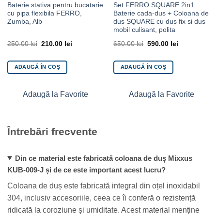
Baterie stativa pentru bucatarie
Set FERRO SQUARE 2in1
cu pipa flexibila FERRO,
Baterie cada-dus + Coloana de
Zumba, Alb
dus SQUARE cu dus fix si dus
mobil culisant, polita
250.00
lei
210.00
lei
650.00
lei
590.00
lei
ADAUGĂ ÎN COȘ
ADAUGĂ ÎN COȘ
Adaugă la Favorite
Adaugă la Favorite
Întrebări frecvente
Din ce material este fabricată coloana de duș Mixxus
KUB-009-J și de ce este important acest lucru?
Coloana de duș este fabricată integral din oțel inoxidabil
304, inclusiv accesoriile, ceea ce îi conferă o rezistență
ridicată la coroziune și umiditate. Acest material menține