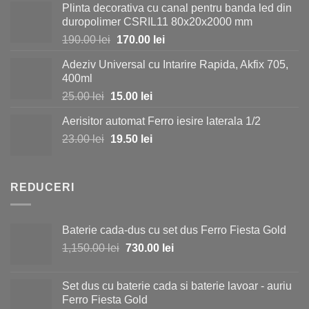
Plinta decorativa cu canal pentru banda led din
a
este:
duropolimer CSRIL11 80x20x2000 mm
fost:
35.00 lei.
Prețul
Prețul
190.00
lei
170.00
lei
40.00 lei.
inițial
curent
Adeziv Universal cu Intarire Rapida, Akfix 705,
a
este:
400ml
fost:
170.00 lei.
Prețul
Prețul
25.00
lei
15.00
lei
190.00 lei.
inițial
curent
Aerisitor automat Ferro iesire laterala 1/2
a
este:
Prețul
Prețul
23.00
lei
fost:
19.50
lei
15.00 lei.
inițial
curent
25.00 lei.
a
este:
fost:
19.50 lei.
REDUCERI
23.00 lei.
Baterie cada-dus cu set dus Ferro Fiesta Gold
Prețul
Prețul
1,150.00
lei
730.00
lei
inițial
curent
a
este:
Set dus cu baterie cada si baterie lavoar - auriu
fost:
730.00 lei.
Ferro Fiesta Gold
1,150.00 lei.