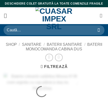
Skip
DESCHIDERE COLET GRATUITĂ LA TOATE COMENZILE FRAGILE
to
content
Caută
după:
SHOP
/
SANITARE
/
BATERII SANITARE
/
BATERII
MONOCOMANDA CABINA DUS
FILTREAZĂ