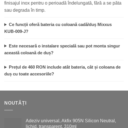
finisajul inox pentru o perioadă îndelungată, fără a se păta
sau degrada în timp.
Ce funcții oferă bateria cu coloană cadă/duș Mixxus
KUB-009-J?
Este necesară o instalare specială sau pot monta singur
această coloană de duș?
Prețul de 460 RON include atât bateria, cât și coloana de
duș cu toate accesoriile?
NOUTĂȚI
Adeziv universal, Akfix 905N Silicon Neutral,
lichid, transparent, 310ml