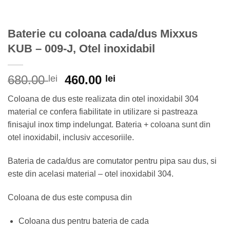
Baterie cu coloana cada/dus Mixxus
KUB – 009-J, Otel inoxidabil
Prețul
Prețul
680.00
460.00
lei
lei
inițial
curent
Coloana de dus este realizata din otel inoxidabil 304
a
este:
material ce confera fiabilitate in utilizare si pastreaza
fost:
460.00 lei.
finisajul inox timp indelungat. Bateria + coloana sunt din
680.00 lei.
otel inoxidabil, inclusiv accesoriile.
Bateria de cada/dus are comutator pentru pipa sau dus, si
este din acelasi material – otel inoxidabil 304.
Coloana de dus este compusa din
Coloana dus pentru bateria de cada