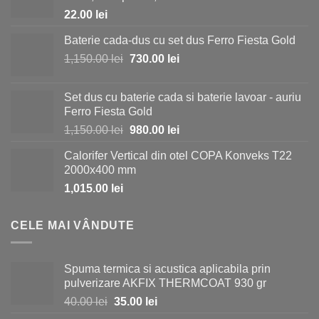
22.00
lei
Baterie cada-dus cu set dus Ferro Fiesta Gold
Prețul
Prețul
1,150.00
lei
730.00
lei
inițial
curent
a
este:
Set dus cu baterie cada si baterie lavoar - auriu
fost:
730.00 lei.
Ferro Fiesta Gold
1,150.00 lei.
Prețul
Prețul
1,150.00
lei
980.00
lei
inițial
curent
Calorifer Vertical din otel COPA Konveks T22
a
este:
2000x400 mm
fost:
980.00 lei.
1,015.00
lei
1,150.00 lei.
CELE MAI VÂNDUTE
Spuma termica si acustica aplicabila prin
pulverizare AKFIX THERMCOAT 930 gr
Prețul
Prețul
40.00
lei
35.00
lei
inițial
curent