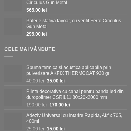
Ciriculus Gun Metal
565.00
lei
Baterie stativa lavoar, cu ventil Ferro Ciriculus
Gun Metal
295.00
lei
CELE MAI VÂNDUTE
Spuma termica si acustica aplicabila prin
pulverizare AKFIX THERMCOAT 930 gr
Prețul
Prețul
40.00
lei
35.00
lei
inițial
curent
Plinta decorativa cu canal pentru banda led din
a
este:
duropolimer CSRIL11 80x20x2000 mm
fost:
35.00 lei.
Prețul
Prețul
190.00
lei
170.00
lei
40.00 lei.
inițial
curent
Adeziv Universal cu Intarire Rapida, Akfix 705,
a
este:
400ml
fost:
170.00 lei.
Prețul
Prețul
25.00
lei
15.00
lei
190.00 lei.