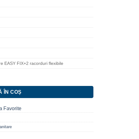
re EASY FIX+2 racorduri flexibile
fine, negru
 ÎN COȘ
a Favorite
anitare