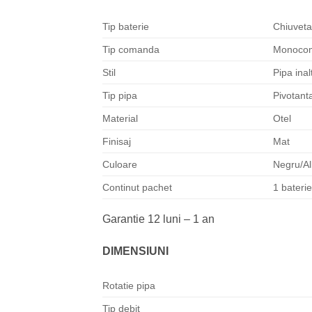
Tip baterie
Chiuveta
Tip comanda
Monoco
Stil
Pipa inal
Tip pipa
Pivotant
Material
Otel
Finisaj
Mat
Culoare
Negru/A
Continut pachet
1 bateri
Garantie 12 luni – 1 an
DIMENSIUNI
Rotatie pipa
Tip debit