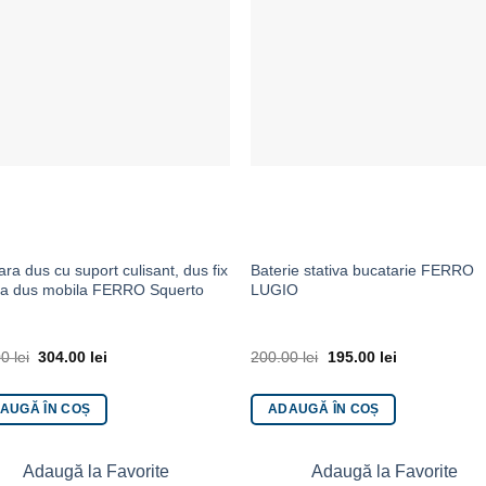
ara dus cu suport culisant, dus fix
Baterie stativa bucatarie FERRO
ra dus mobila FERRO Squerto
LUGIO
00
lei
304.00
lei
200.00
lei
195.00
lei
AUGĂ ÎN COȘ
ADAUGĂ ÎN COȘ
Adaugă la Favorite
Adaugă la Favorite