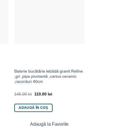
Baterie bucătărie lebădă granit Refine
Baterie lavoar mon
,gri ,pipa pivotantă ,cartus ceramic
NEW ROAD
,racorduri 40cm
145.00
lei
110.00
lei
260.00
lei
210.00
le
ADAUGĂ ÎN COȘ
ADAUGĂ ÎN COȘ
Adaugă la Favorite
Adaugă la 