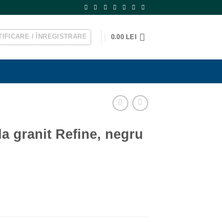
IFICARE / ÎNREGISTRARE
0.00
LEI
da granit Refine, negru
ei.