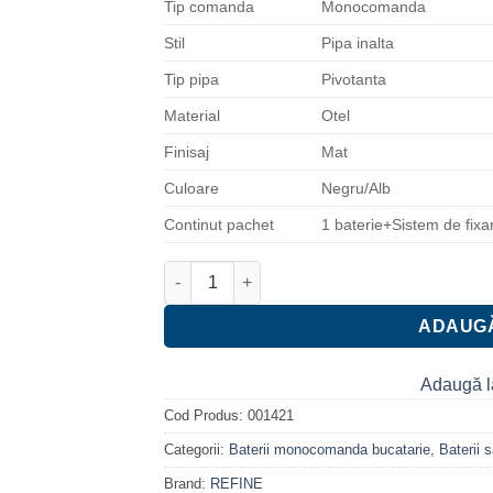
Tip comanda
Monocomanda
Stil
Pipa inalta
Tip pipa
Pivotanta
Material
Otel
Finisaj
Mat
Culoare
Negru/Alb
Continut pachet
1 baterie+Sistem de fixa
Cantitate Baterie bucatarie lebada granit Re
ADAUGĂ
Adaugă l
Cod Produs:
001421
Categorii:
Baterii monocomanda bucatarie
,
Baterii s
Brand:
REFINE