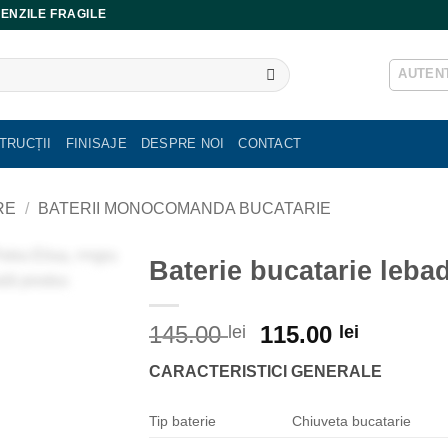
ENZILE FRAGILE
AUTENT
TRUCȚII
FINISAJE
DESPRE NOI
CONTACT
RE
/
BATERII MONOCOMANDA BUCATARIE
Baterie bucatarie leba
Prețul
Prețul
145.00
115.00
lei
lei
inițial
curent
CARACTERISTICI GENERALE
a
este:
fost:
115.00 l
Tip baterie
Chiuveta bucatarie
145.00 lei.