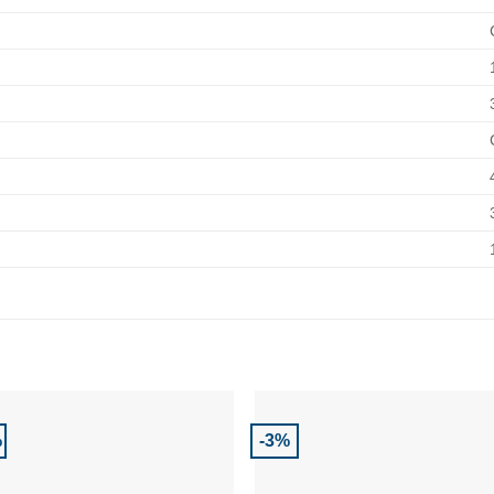
%
-3%
Adaugă la Favorite
Adaugă la Favor