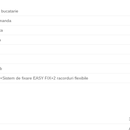
 bucatarie
manda
ta
a
lb
e+Sistem de fixare EASY FIX+2 racorduri flexibile