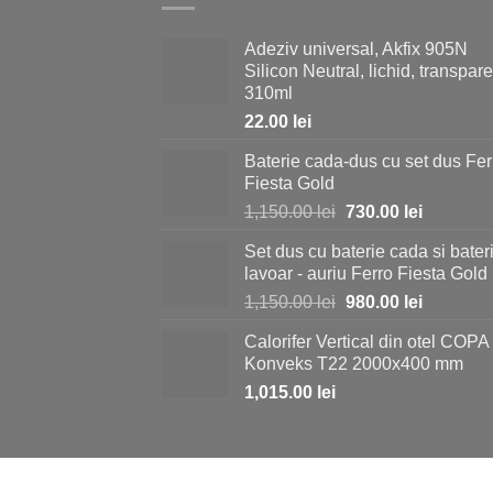
Adeziv universal, Akfix 905N
Silicon Neutral, lichid, transpare
310ml
22.00
lei
Baterie cada-dus cu set dus Fer
Fiesta Gold
Prețul
Prețul
1,150.00
lei
730.00
lei
inițial
curent
Set dus cu baterie cada si bater
a
este:
lavoar - auriu Ferro Fiesta Gold
fost:
730.00 le
Prețul
Prețul
1,150.00
lei
980.00
lei
1,150.00 lei.
inițial
curent
Calorifer Vertical din otel COPA
a
este:
Konveks T22 2000x400 mm
fost:
980.00 le
1,015.00
lei
1,150.00 lei.