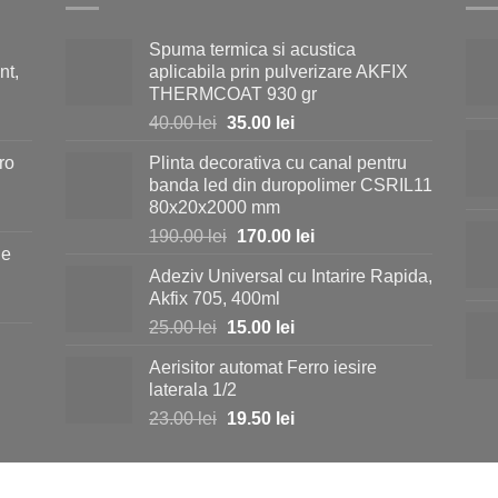
Spuma termica si acustica
nt,
aplicabila prin pulverizare AKFIX
THERMCOAT 930 gr
Prețul
Prețul
40.00
lei
35.00
lei
inițial
curent
ro
Plinta decorativa cu canal pentru
a
este:
banda led din duropolimer CSRIL11
fost:
35.00 lei.
80x20x2000 mm
40.00 lei.
Prețul
Prețul
190.00
lei
170.00
lei
ie
inițial
curent
Adeziv Universal cu Intarire Rapida,
a
este:
i.
Akfix 705, 400ml
fost:
170.00 lei.
Prețul
Prețul
25.00
lei
15.00
lei
190.00 lei.
inițial
curent
Aerisitor automat Ferro iesire
a
este:
i.
laterala 1/2
fost:
15.00 lei.
Prețul
Prețul
23.00
lei
19.50
lei
25.00 lei.
inițial
curent
a
este:
fost:
19.50 lei.