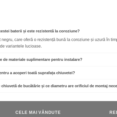
cestei baterii și este rezistentă la coroziune?
at negru, care oferă o rezistență bună la coroziune și uzură în t
de variantele lucioase.
ie de materiale suplimentare pentru instalare?
pentru a acoperi toată suprafața chiuvetei?
 chiuvetă de bucătărie și ce diametru are orificiul de montaj nec
CELE MAI VÂNDUTE
RE