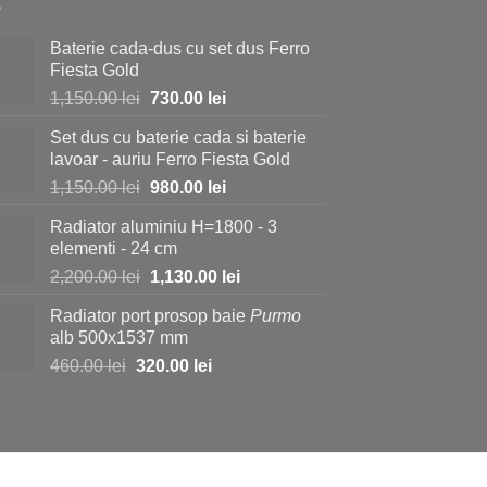
Baterie cada-dus cu set dus Ferro
Fiesta Gold
Prețul
Prețul
1,150.00
lei
730.00
lei
inițial
curent
Set dus cu baterie cada si baterie
a
este:
lavoar - auriu Ferro Fiesta Gold
fost:
730.00 lei.
Prețul
Prețul
1,150.00
lei
980.00
lei
1,150.00 lei.
inițial
curent
Radiator aluminiu H=1800 - 3
a
este:
elementi - 24 cm
fost:
980.00 lei.
Prețul
Prețul
2,200.00
lei
1,130.00
lei
1,150.00 lei.
inițial
curent
Radiator port prosop baie
Purmo
a
este:
alb 500x1537 mm
fost:
1,130.00 lei.
Prețul
Prețul
460.00
lei
320.00
lei
2,200.00 lei.
inițial
curent
a
este:
fost:
320.00 lei.
460.00 lei.