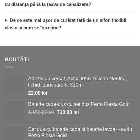
cu distanța până la țeava de canalizare?
De ce este mai ușor de curățat față de un sifon flexibil
clasic și cum se întreține?
NOUTĂȚI
Adeziv universal, Akfix 905N Silicon Neutral,
lichid, transparent, 310ml
22.00
lei
Baterie cada-dus cu set dus Ferro Fiesta Gold
Prețul
Prețul
1,150.00
lei
730.00
lei
inițial
curent
a
este:
Set dus cu baterie cada si baterie lavoar - auriu
fost:
730.00 lei.
Ferro Fiesta Gold
1,150.00 lei.