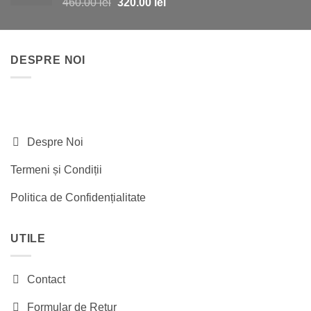
Prețul
Prețul
460.00
lei
320.00
lei
inițial
curent
a
este:
fost:
320.00 lei.
DESPRE NOI
460.00 lei.
Despre Noi
Termeni și Condiții
Politica de Confidențialitate
UTILE
Contact
Formular de Retur