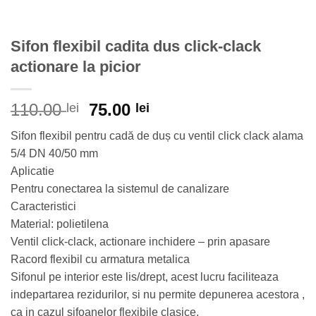
Sifon flexibil cadita dus click-clack
actionare la picior
Prețul
Prețul
110.00
75.00
lei
lei
inițial
curent
Sifon flexibil pentru cadă de duș cu ventil click clack alama
a
este:
5/4 DN 40/50 mm
fost:
75.00 lei.
Aplicatie
110.00 lei.
Pentru conectarea la sistemul de canalizare
Caracteristici
Material: polietilena
Ventil click-clack, actionare inchidere – prin apasare
Racord flexibil cu armatura metalica
Sifonul pe interior este lis/drept, acest lucru faciliteaza
indepartarea rezidurilor, si nu permite depunerea acestora ,
ca in cazul sifoanelor flexibile clasice.