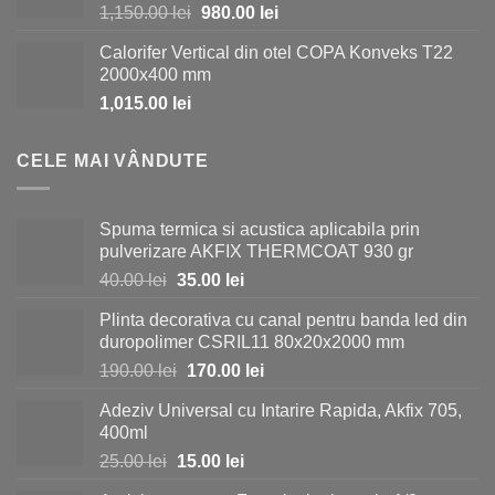
Prețul
Prețul
1,150.00
lei
980.00
lei
inițial
curent
Calorifer Vertical din otel COPA Konveks T22
a
este:
2000x400 mm
fost:
980.00 lei.
1,015.00
lei
1,150.00 lei.
CELE MAI VÂNDUTE
Spuma termica si acustica aplicabila prin
pulverizare AKFIX THERMCOAT 930 gr
Prețul
Prețul
40.00
lei
35.00
lei
inițial
curent
Plinta decorativa cu canal pentru banda led din
a
este:
duropolimer CSRIL11 80x20x2000 mm
fost:
35.00 lei.
Prețul
Prețul
190.00
lei
170.00
lei
40.00 lei.
inițial
curent
Adeziv Universal cu Intarire Rapida, Akfix 705,
a
este:
400ml
fost:
170.00 lei.
Prețul
Prețul
25.00
lei
15.00
lei
190.00 lei.
inițial
curent