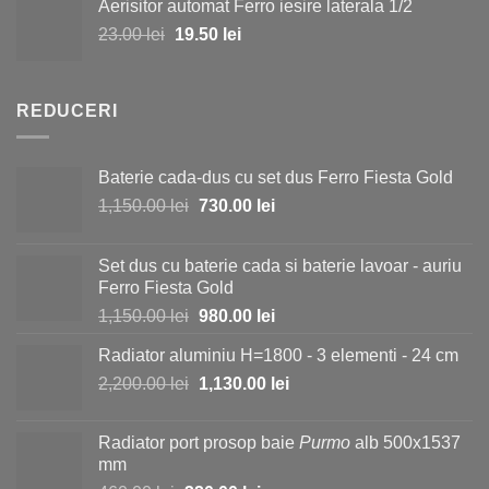
Aerisitor automat Ferro iesire laterala 1/2
a
este:
Prețul
Prețul
23.00
lei
fost:
19.50
lei
15.00 lei.
inițial
curent
25.00 lei.
a
este:
fost:
19.50 lei.
REDUCERI
23.00 lei.
Baterie cada-dus cu set dus Ferro Fiesta Gold
Prețul
Prețul
1,150.00
lei
730.00
lei
inițial
curent
a
este:
Set dus cu baterie cada si baterie lavoar - auriu
fost:
730.00 lei.
Ferro Fiesta Gold
1,150.00 lei.
Prețul
Prețul
1,150.00
lei
980.00
lei
inițial
curent
Radiator aluminiu H=1800 - 3 elementi - 24 cm
a
este:
Prețul
Prețul
2,200.00
lei
fost:
1,130.00
lei
980.00 lei.
inițial
curent
1,150.00 lei.
a
este:
Radiator port prosop baie
Purmo
alb 500x1537
fost:
1,130.00 lei.
mm
2,200.00 lei.