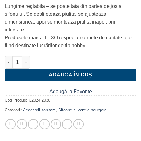
Lungime reglabila – se poate taia din partea de jos a
sifonului. Se desfileteaza piulita, se ajusteaza
dimensiunea, apoi se monteaza piulita inapoi, prin
infiletare.
Produsele marca TEXO respecta normele de calitate, ele
fiind destinate lucrărilor de tip hobby.
Cantitate Sifon flexibil cadita dus click-clack actionare la picior
ADAUGĂ ÎN COȘ
Adaugă la Favorite
Cod Produs:
C2024.2030
Categorii:
Accesorii sanitare
,
Sifoane si ventile scurgere