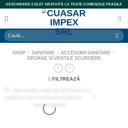
Skip
DESCHIDERE COLET GRATUITĂ LA TOATE COMENZILE FRAGILE
to
content
Caută
după:
SHOP
/
SANITARE
/
ACCESORII SANITARE
/
SIFOANE SI VENTILE SCURGERE
FILTREAZĂ