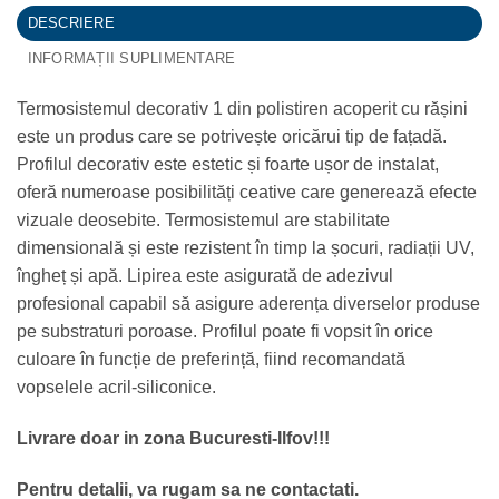
DESCRIERE
INFORMAȚII SUPLIMENTARE
Termosistemul decorativ 1 din polistiren acoperit cu rășini
este un produs care se potrivește oricărui tip de fațadă.
Profilul decorativ este estetic și foarte ușor de instalat,
oferă numeroase posibilități ceative care generează efecte
vizuale deosebite. Termosistemul are stabilitate
dimensională și este rezistent în timp la șocuri, radiații UV,
îngheț și apă. Lipirea este asigurată de adezivul
profesional capabil să asigure aderența diverselor produse
pe substraturi poroase. Profilul poate fi vopsit în orice
culoare în funcție de preferință, fiind recomandată
vopselele acril-siliconice.
Livrare doar in zona Bucuresti-Ilfov!!!
Pentru detalii, va rugam sa ne contactati.