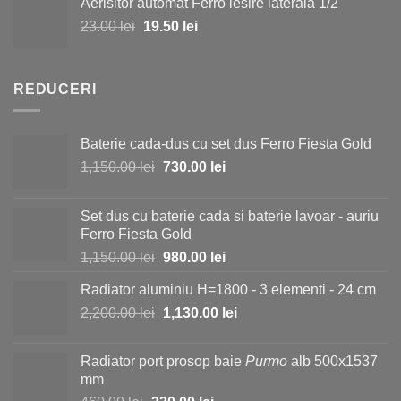
Aerisitor automat Ferro iesire laterala 1/2
a
este:
Prețul
Prețul
23.00
lei
fost:
19.50
lei
15.00 lei.
inițial
curent
25.00 lei.
a
este:
fost:
19.50 lei.
REDUCERI
23.00 lei.
Baterie cada-dus cu set dus Ferro Fiesta Gold
Prețul
Prețul
1,150.00
lei
730.00
lei
inițial
curent
a
este:
Set dus cu baterie cada si baterie lavoar - auriu
fost:
730.00 lei.
Ferro Fiesta Gold
1,150.00 lei.
Prețul
Prețul
1,150.00
lei
980.00
lei
inițial
curent
Radiator aluminiu H=1800 - 3 elementi - 24 cm
a
este:
Prețul
Prețul
2,200.00
lei
fost:
1,130.00
lei
980.00 lei.
inițial
curent
1,150.00 lei.
a
este:
Radiator port prosop baie
Purmo
alb 500x1537
fost:
1,130.00 lei.
mm
2,200.00 lei.