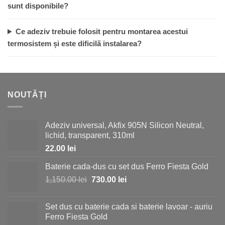
sunt disponibile?
Ce adeziv trebuie folosit pentru montarea acestui
termosistem și este dificilă instalarea?
NOUTĂȚI
Adeziv universal, Akfix 905N Silicon Neutral,
lichid, transparent, 310ml
22.00
lei
Baterie cada-dus cu set dus Ferro Fiesta Gold
Prețul
Prețul
1,150.00
lei
730.00
lei
inițial
curent
a
este:
Set dus cu baterie cada si baterie lavoar - auriu
fost:
730.00 lei.
Ferro Fiesta Gold
1,150.00 lei.