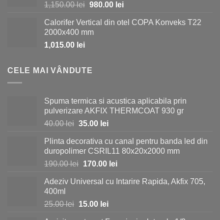
Prețul
Prețul
1,150.00
lei
980.00
lei
inițial
curent
Calorifer Vertical din otel COPA Konveks T22
a
este:
2000x400 mm
fost:
980.00 lei.
1,015.00
lei
1,150.00 lei.
CELE MAI VÂNDUTE
Spuma termica si acustica aplicabila prin
pulverizare AKFIX THERMCOAT 930 gr
Prețul
Prețul
40.00
lei
35.00
lei
inițial
curent
Plinta decorativa cu canal pentru banda led din
a
este:
duropolimer CSRIL11 80x20x2000 mm
fost:
35.00 lei.
Prețul
Prețul
190.00
lei
170.00
lei
40.00 lei.
inițial
curent
Adeziv Universal cu Intarire Rapida, Akfix 705,
a
este:
400ml
fost:
170.00 lei.
Prețul
Prețul
25.00
lei
15.00
lei
190.00 lei.
inițial
curent