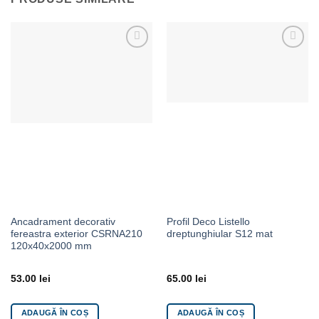
Adaugă la Favorite
Adaugă la Favorite
Ancadrament decorativ
Profil Deco Listello
fereastra exterior CSRNA210
dreptunghiular S12 mat
120x40x2000 mm
53.00
lei
65.00
lei
ADAUGĂ ÎN COȘ
ADAUGĂ ÎN COȘ