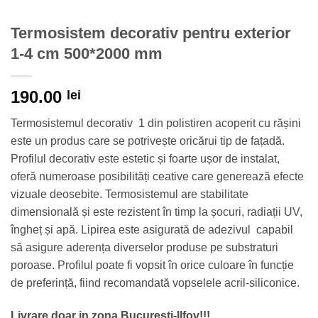
Termosistem decorativ pentru exterior
1-4 cm 500*2000 mm
190.00
lei
Termosistemul decorativ 1 din polistiren acoperit cu rășini
este un produs care se potrivește oricărui tip de fațadă.
Profilul decorativ este estetic și foarte ușor de instalat,
oferă numeroase posibilități ceative care generează efecte
vizuale deosebite. Termosistemul are stabilitate
dimensională și este rezistent în timp la șocuri, radiații UV,
îngheț și apă. Lipirea este asigurată de adezivul capabil
să asigure aderența diverselor produse pe substraturi
poroase. Profilul poate fi vopsit în orice culoare în funcție
de preferință, fiind recomandată vopselele acril-siliconice.
Livrare doar in zona Bucuresti-Ilfov!!!