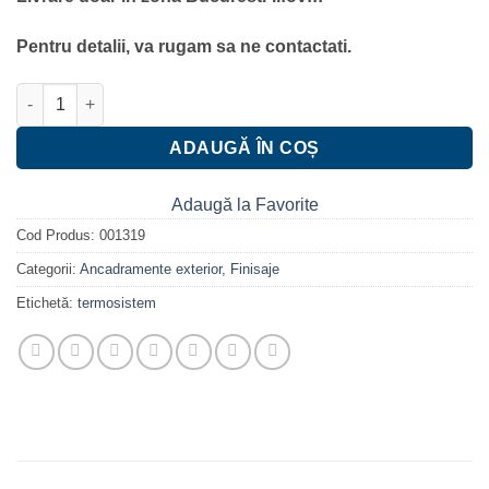
Pentru detalii, va rugam sa ne contactati.
Cantitate Termosistem decorativ pentru exterior 1-4 cm 500*20
ADAUGĂ ÎN COȘ
Adaugă la Favorite
Cod Produs:
001319
Categorii:
Ancadramente exterior
,
Finisaje
Etichetă:
termosistem