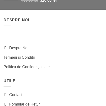
Prețul
Prețul
460.00
lei
320.00
lei
inițial
curent
a
este:
fost:
320.00 lei.
DESPRE NOI
460.00 lei.
Despre Noi
Termeni și Condiții
Politica de Confidențialitate
UTILE
Contact
Formular de Retur