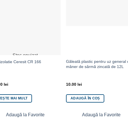
Stoc epuizat
Găleată plastic pentru uz general 
izolatie Ceresit CR 166
mâner de sârmă zincată de 12L
00
lei
10.00
lei
TEȘTE MAI MULT
ADAUGĂ ÎN COȘ
Adaugă la Favorite
Adaugă la Favorite