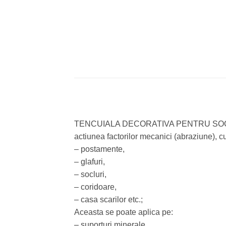
TENCUIALA DECORATIVA PENTRU SOCLU CT 177
actiunea factorilor mecanici (abraziune), cu
– postamente,
– glafuri,
– socluri,
– coridoare,
– casa scarilor etc.;
Aceasta se poate aplica pe:
– suporturi minerale,