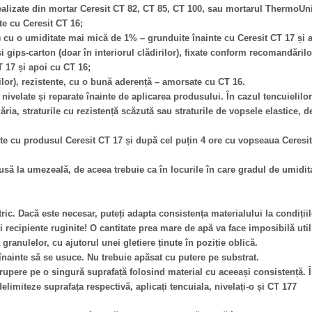
, realizate din mortar Ceresit CT 82, CT 85, CT 100, sau mortarul ThermoUn
e cu Ceresit CT 16;
or) cu o umiditate mai mică de 1% – grunduite înainte cu Ceresit CT 17 și
gips-carton (doar în interiorul clădirilor), fixate conform recomandărilo
T 17 și apoi cu CT 16;
rilor), rezistente, cu o bună aderență – amorsate cu CT 16.
 nivelate și reparate înainte de aplicarea produsului. În cazul tencuielilor
ăria, straturile cu rezistență scăzută sau straturile de vopsele elastice, d
te cu produsul Ceresit CT 17 și după cel puțin 4 ore cu vopseaua Ceresit
ă la umezeală, de aceea trebuie ca în locurile în care gradul de umiditat
ic. Dacă este necesar, puteți adapta consistența materialului la condiții
i recipiente ruginite! O cantitate prea mare de apă va face imposibilă uti
granulelor, cu ajutorul unei gletiere ținute în poziție oblică.
înainte să se usuce. Nu trebuie apăsat cu putere pe substrat.
rerupere pe o singură suprafață folosind material cu aceeași consistență. Î
delimiteze suprafața respectivă, aplicați tencuiala, nivelați-o și CT 177