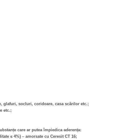
glafuri, socluri, coridoare, casa scărilor etc.;
e etc.;
 substanțe care ar putea împiedica aderența:
itate ≤ 4%) – amorsate cu Ceresit CT 16;