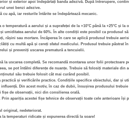
terior și exterior apoi îndepărtați banda adezivă. După întrerupere, continu
torul unei benzi adezive.
ă cu apă, iar resturile întărite se îndepărtează mecanic.
la o temperatură a aerului și a suprafeței de la +10°C până la +25°C și la
și umiditatea aerului de 60%. În alte condiții este posibil ca produsul s
i, rășini sau mortare. Încăperea în care se aplică produsul trebuie aeris
clătiți cu multă apă și cereți sfatul medicului. Produsul trebuie păstrat în
elui și preveniți uscarea prematură a tencuielii.
ână la uscarea completă. Se recomandă montarea unor folii protectoare p
eea, se pot întâlni diferențe de nuanțe. Trebuie să folosiți materiale din
nținutul său trebuie folosit cât mai curând posibil.
ractică și verificările practice. Condițiile specifice obiectului, dar și ut
 influență. Din acest motiv, în caz de dubii, însușirea produsului trebuie
i fișe de observații, nici din consilierea orală.
. Prin apariția acestei fișe tehnice de observații toate cele anterioare își p
l original, nedeteriorat.
a la temperaturi ridicate și expunerea directă la soare!