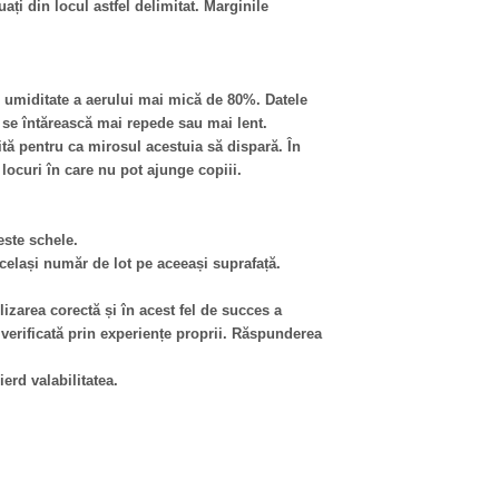
ați din locul astfel delimitat. Marginile
 o umiditate a aerului mai mică de 80%. Datele
ă se întărească mai repede sau mai lent.
ită pentru ca mirosul acestuia să dispară. În
 locuri în care nu pot ajunge copiii.
este schele.
 același număr de lot pe aceeași suprafață.
ilizarea corectă și în acest fel de succes a
 verificată prin experiențe proprii. Răspunderea
ierd valabilitatea.