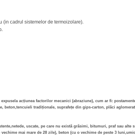
 (in cadrul sistemelor de termoizolare).
p.
 expusela acțiunea factorilor mecanici (abraziune), cum ar fi: postamente, 
, beton,tencuieli tradiționale, suprafețe din gips-carton, plăci aglomerat
istente,netede, uscate, pe care nu există grăsimi, bitumuri, praf sau alte
o vechime mai mare de 28 zile), beton (cu o vechime de peste 3 luni,umid