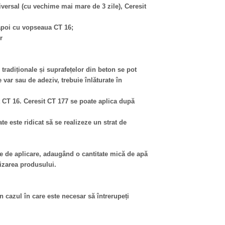
iversal (cu vechime mai mare de 3 zile), Ceresit
 apoi cu vopseaua CT 16;
r
 tradiționale și suprafețelor din beton se pot
e var sau de adeziv, trebuie înlăturate în
 CT 16. Ceresit CT 177 se poate aplica după
e este ridicat să se realizeze un strat de
le de aplicare, adaugând o cantitate mică de apă
lizarea produsului.
n cazul în care este necesar să întrerupeți