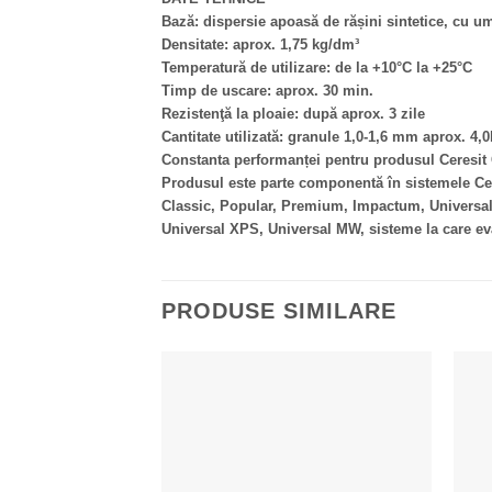
Bază: dispersie apoasă de rășini sintetice, cu u
Densitate: aprox. 1,75 kg/dm³
Temperatură de utilizare: de la +10°C la +25°C
Timp de uscare: aprox. 30 min.
Rezistenţă la ploaie: după aprox. 3 zile
Cantitate utilizată: granule 1,0-1,6 mm aprox. 4,
Constanta performanței pentru produsul Ceresit 
Produsul este parte componentă în sistemele Ce
Classic, Popular, Premium, Impactum, Universa
Universal XPS, Universal MW, sisteme la care eva
PRODUSE SIMILARE
Adaugă la Favorite