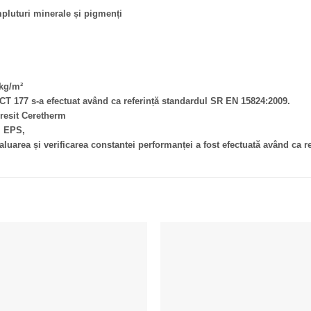
mpluturi minerale și pigmenți
0kg/m²
CT 177 s-a efectuat având ca referință standardul SR EN 15824:2009.
resit Ceretherm
l EPS,
luarea și verificarea constantei performanței a fost efectuată având ca r
Adaugă la Favorite
Adaugă la Favor