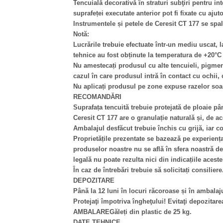
Tencuială decorativă în straturi subţiri pentru in
suprafeței executate anterior pot fi fixate cu aju
Instrumentele și petele de Ceresit CT 177 se spal
Notă:
Lucrările trebuie efectuate într-un mediu uscat, 
tehnice au fost obținute la temperatura de +20°C 
Nu amestecați produsul cu alte tencuieli, pigmenț
cazul în care produsul intră în contact cu ochii, 
Nu aplicați produsul pe zone expuse razelor soar
RECOMANDĂRI
Suprafața tencuită trebuie protejată de ploaie p
Ceresit CT 177 are o granulație naturală și, de ac
Ambalajul desfăcut trebuie închis cu grijă, iar co
Proprietățile prezentate se bazează pe experiența p
produselor noastre nu se află în sfera noastră de
legală nu poate rezulta nici din indicațiile aceste
În caz de întrebări trebuie să solicitați consiliere
DEPOZITARE
Până la 12 luni în locuri răcoroase și în ambalaju
Protejaţi împotriva îngheţului! Evitaţi depozitare
AMBALAREGăleți din plastic de 25 kg.
DATE TEHNICE