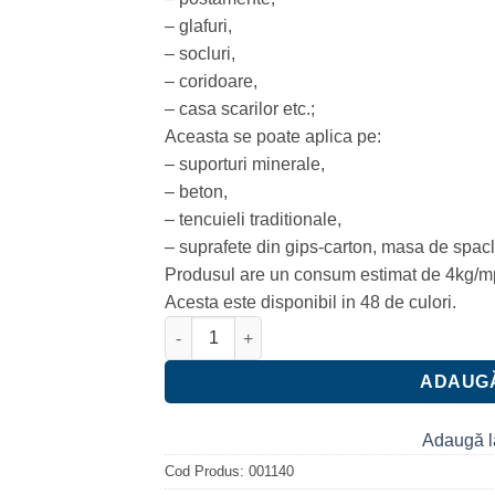
– glafuri,
– socluri,
– coridoare,
– casa scarilor etc.;
Aceasta se poate aplica pe:
– suporturi minerale,
– beton,
– tencuieli traditionale,
– suprafete din gips-carton, masa de spacl
Produsul are un consum estimat de 4kg/m
Acesta este disponibil in 48 de culori.
Cantitate Tencuială mozaicată CERESIT CT 
ADAUGĂ
Adaugă l
Cod Produs:
001140