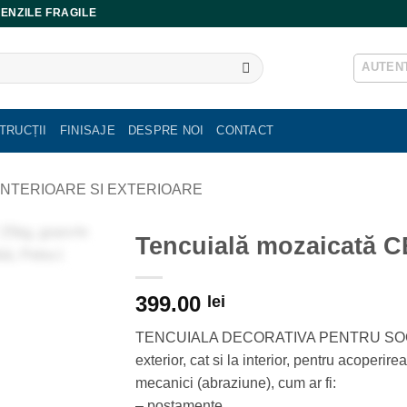
ENZILE FRAGILE
AUTENT
TRUCȚII
FINISAJE
DESPRE NOI
CONTACT
INTERIOARE SI EXTERIOARE
Tencuială mozaicată 
399.00
lei
TENCUIALA DECORATIVA PENTRU SOCLU CT
exterior, cat si la interior, pentru acoperir
mecanici (abraziune), cum ar fi:
– postamente,