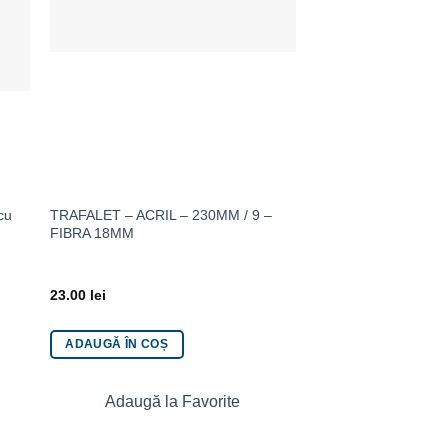
cu
TRAFALET – ACRIL – 230MM / 9 –
Hidroizolatie flexibil
FIBRA 18MM
Ceresit CL 51, 15 kg
23.00
lei
365.00
lei
ADAUGĂ ÎN COȘ
ADAUGĂ ÎN COȘ
Adaugă la Favorite
Adaugă la 