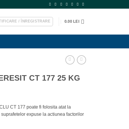
IFICARE / ÎNREGISTRARE
0.00
LEI
CERESIT CT 177 25 KG
 177 poate fi folosita atat la
ea suprafetelor expuse la actiunea factorilor