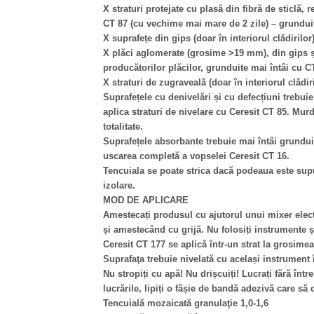
X straturi protejate cu plasă din fibră de sticlă
CT 87 (cu vechime mai mare de 2 zile) – grunduit
X suprafețe din gips (doar în interiorul clădiril
X plăci aglomerate (grosime >19 mm), din gips și 
producătorilor plăcilor, grunduite mai întâi cu C
X straturi de zugraveală (doar în interiorul clădi
Suprafețele cu denivelări și cu defecțiuni trebuie
aplica straturi de nivelare cu Ceresit CT 85. Murd
totalitate.
Suprafețele absorbante trebuie mai întâi grundui
uscarea completă a vopselei Ceresit CT 16.
Tencuiala se poate strica dacă podeaua este supus
izolare.
MOD DE APLICARE
Amestecați produsul cu ajutorul unui mixer electr
și amestecând cu grijă. Nu folosiți instrumente ș
Ceresit CT 177 se aplică într-un strat la grosimea 
Suprafaţa trebuie nivelată cu același instrument 
Nu stropiți cu apă! Nu drișcuiți! Lucrați fără înt
lucrările, lipiți o fâșie de bandă adezivă care să 
Tencuială mozaicată granulaţie 1,0-1,6