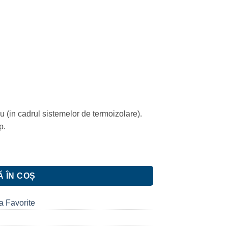
u (in cadrul sistemelor de termoizolare).
p.
177 25 KG
 ÎN COȘ
a Favorite