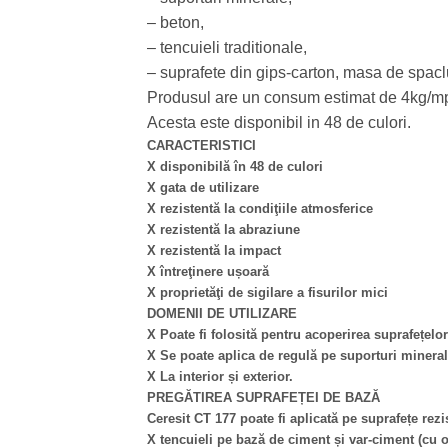
– beton,
– tencuieli traditionale,
– suprafete din gips-carton, masa de spaclu
Produsul are un consum estimat de 4kg/m
Acesta este disponibil in 48 de culori.
CARACTERISTICI
X disponibilă în 48 de culori
X gata de utilizare
X rezistentă la condiţiile atmosferice
X rezistentă la abraziune
X rezistentă la impact
X întreţinere ușoară
X proprietăţi de sigilare a fisurilor mici
DOMENII DE UTILIZARE
X Poate fi folosită pentru acoperirea suprafețelor
X Se poate aplica de regulă pe suporturi minerale
X La interior și exterior.
PREGĂTIREA SUPRAFEȚEI DE BAZĂ
Ceresit CT 177 poate fi aplicată pe suprafețe rez
X tencuieli pe bază de ciment și var-ciment (cu 