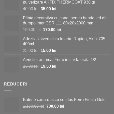
pulverizare AKFIX THERMCOAT 930 gr
Prețul
Prețul
40.00
lei
35.00
lei
inițial
curent
Plinta decorativa cu canal pentru banda led din
a
este:
duropolimer CSRIL11 80x20x2000 mm
fost:
35.00 lei.
Prețul
Prețul
190.00
lei
170.00
lei
40.00 lei.
inițial
curent
Adeziv Universal cu Intarire Rapida, Akfix 705,
a
este:
400ml
fost:
170.00 lei.
Prețul
Prețul
25.00
lei
15.00
lei
190.00 lei.
inițial
curent
Aerisitor automat Ferro iesire laterala 1/2
a
este:
Prețul
Prețul
23.00
lei
fost:
19.50
lei
15.00 lei.
inițial
curent
25.00 lei.
a
este:
fost:
19.50 lei.
REDUCERI
23.00 lei.
Baterie cada-dus cu set dus Ferro Fiesta Gold
Prețul
Prețul
1,150.00
lei
730.00
lei
inițial
curent