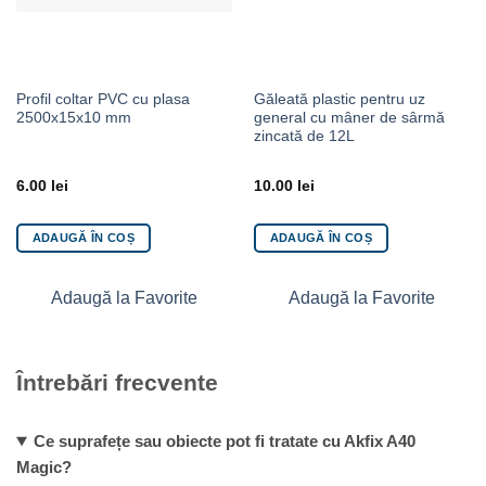
Profil coltar PVC cu plasa
Găleată plastic pentru uz
2500x15x10 mm
general cu mâner de sârmă
zincată de 12L
6.00
lei
10.00
lei
ADAUGĂ ÎN COȘ
ADAUGĂ ÎN COȘ
Adaugă la Favorite
Adaugă la Favorite
Întrebări frecvente
Ce suprafețe sau obiecte pot fi tratate cu Akfix A40
Magic?