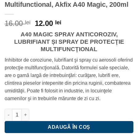
Multifunctional, Akfix A40 Magic, 200ml
Prețul
Prețul
16.00
12.00
lei
lei
inițial
curent
A40 MAGIC SPRAY ANTICOROZIV,
a
este:
LUBRIFIANT ȘI SPRAY DE PROTECŢIE
fost:
12.00 lei.
MULTIFUNCŢIONAL
16.00 lei.
Inhibitor de coroziune, lubrifiant şi spray cu aerosoli oferind
protecţie multifuncţională. Datorită formulei sale speciale,
are o gamă largă de intrebuinţări: curăţare, lubrifi ere,
clintirea pieselor intepenite din pricina ruginii, combaterea
umidităţii. Poate fi folosit in industrie, in locuinţele
oamenilor şi in trebuirile mărunte de zi cu zi.
Cantitate Spray Anticoroziv, Lubrifiant Multifunctional, Akfix A
ADAUGĂ ÎN COȘ