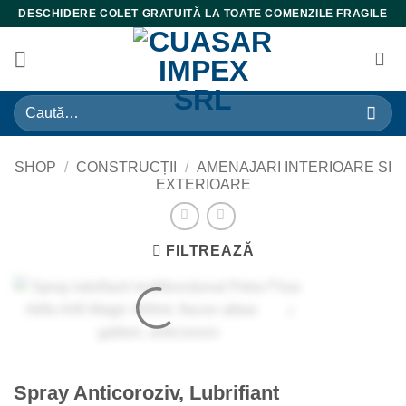
Skip
DESCHIDERE COLET GRATUITĂ LA TOATE COMENZILE FRAGILE
to
content
Caută
după:
SHOP
/
CONSTRUCȚII
/
AMENAJARI INTERIOARE SI
EXTERIOARE
FILTREAZĂ
Spray Anticoroziv, Lubrifiant