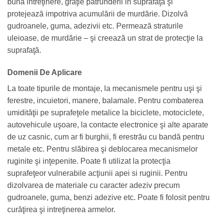
buna intreţinere, graţie pătrunderii in suprafaţă şi
protejează impotriva acumulării de murdărie. Dizolvă
gudroanele, guma, adezivii etc. Permează straturile
uleioase, de murdărie – şi creează un strat de protecţie la
suprafaţă.
Domenii De Aplicare
La toate tipurile de montaje, la mecanismele pentru uşi şi
ferestre, incuietori, manere, balamale. Pentru combaterea
umidităţii pe suprafeţele metalice la biciclete, motociclete,
autovehicule uşoare, la contacte electronice şi alte aparate
de uz casnic, cum ar fi burghii, fi erestrău cu bandă pentru
metale etc. Pentru slăbirea şi deblocarea mecanismelor
ruginite şi inţepenite. Poate fi utilizat la protecţia
suprafeţeor vulnerabile acţiunii apei si ruginii. Pentru
dizolvarea de materiale cu caracter adeziv precum
gudroanele, guma, benzi adezive etc. Poate fi folosit pentru
curăţirea şi intreţinerea armelor.