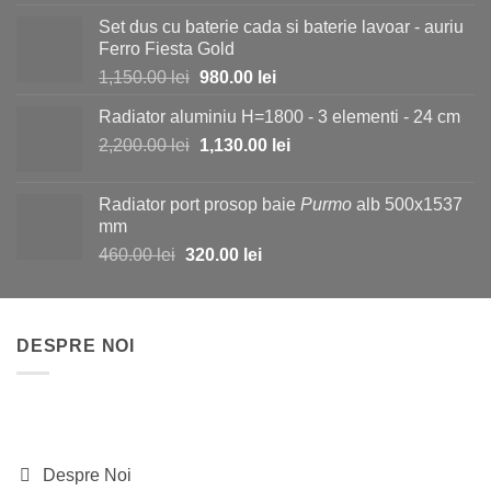
a
este:
Set dus cu baterie cada si baterie lavoar - auriu
fost:
730.00 lei.
Ferro Fiesta Gold
1,150.00 lei.
Prețul
Prețul
1,150.00
lei
980.00
lei
inițial
curent
Radiator aluminiu H=1800 - 3 elementi - 24 cm
a
este:
Prețul
Prețul
2,200.00
lei
fost:
1,130.00
lei
980.00 lei.
inițial
curent
1,150.00 lei.
a
este:
Radiator port prosop baie
Purmo
alb 500x1537
fost:
1,130.00 lei.
mm
2,200.00 lei.
Prețul
Prețul
460.00
lei
320.00
lei
inițial
curent
a
este:
fost:
320.00 lei.
DESPRE NOI
460.00 lei.
Despre Noi