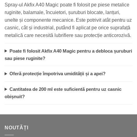
Spray-ul Akfix A40 Magic poate fi folosit pe piese metalice
ruginite, balamale, încuietori, șuruburi blocate, lanțuri,
unelte și componente mecanice. Este potrivit atât pentru uz
casnic, cât și industrial, putând fi aplicat pe orice suprafață
metalică care necesită lubrifiere sau protecție anticorozivă.
Poate fi folosit Akfix A40 Magic pentru a debloca șuruburi
sau piese ruginite?
Oferă protecție împotriva umidității și a apei?
Cantitatea de 200 ml este suficientă pentru uz casnic
obișnuit?
NOUTĂȚI