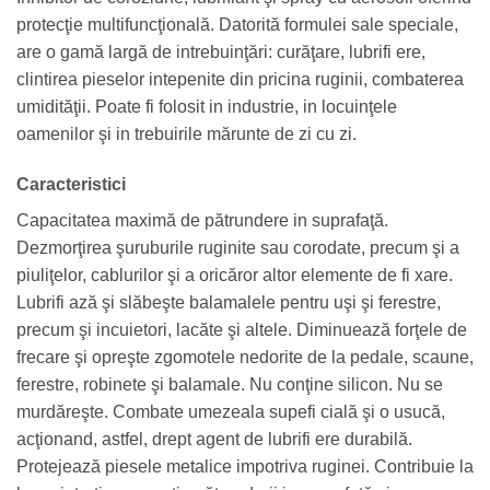
protecţie multifuncţională. Datorită formulei sale speciale,
are o gamă largă de intrebuinţări: curăţare, lubrifi ere,
clintirea pieselor intepenite din pricina ruginii, combaterea
umidităţii. Poate fi folosit in industrie, in locuinţele
oamenilor şi in trebuirile mărunte de zi cu zi.
Caracteristici
Capacitatea maximă de pătrundere in suprafaţă.
Dezmorţirea şuruburile ruginite sau corodate, precum şi a
piuliţelor, cablurilor şi a oricăror altor elemente de fi xare.
Lubrifi ază şi slăbeşte balamalele pentru uşi şi ferestre,
precum şi incuietori, lacăte şi altele. Diminuează forţele de
frecare şi opreşte zgomotele nedorite de la pedale, scaune,
ferestre, robinete şi balamale. Nu conţine silicon. Nu se
murdăreşte. Combate umezeala supefi cială şi o usucă,
acţionand, astfel, drept agent de lubrifi ere durabilă.
Protejează piesele metalice impotriva ruginei. Contribuie la