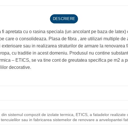
DESCRIERE
 a fi apretata cu o rasina speciala (un ancolant pe baza de latex)
 pe care o consolideaza. Plasa de fibra , are utilizari multiple d
exterioare sau in realizarea straturilor de armare la renovarea fata
uropa, cu traditie in acest domeniu. Produsul nu contine substan
termica – ETICS, se va tine cont de greutatea specifica pe m2 a pr
lilor decorative.
in sistemul compozit de izolate termica, ETICS, a fatadelor realizate c
r tencuielilor sau in fabricarea sistemelor de renovare a anvelopantei fa