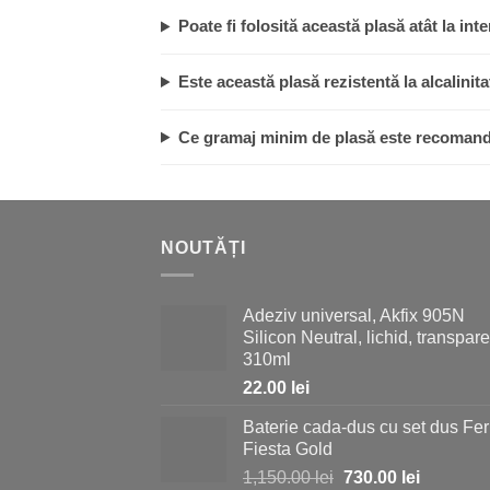
Poate fi folosită această plasă atât la inter
Este această plasă rezistentă la alcalinita
Ce gramaj minim de plasă este recomanda
NOUTĂȚI
Adeziv universal, Akfix 905N
Silicon Neutral, lichid, transpare
310ml
22.00
lei
Baterie cada-dus cu set dus Fer
Fiesta Gold
Prețul
Prețul
1,150.00
lei
730.00
lei