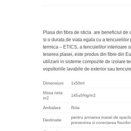
Plasa din fibra de sticla are beneficiul de
si o durata de viata egala cu a tencuielilor
termica – ETICS, a tencuielilor interioare si 
teserea plasei, este produs din fibre din E
utilizarii in sisteme compozite de izolare 
vopsitoriile lavabile de exterior sau tencuie
Dimensiuni
1x50ml
Masa neta
145±5%g/m2
m2
Ambalare
Rola
pentru armarea masei de spaclu d
Destinatie
prevenirea si corectarea fisurilo