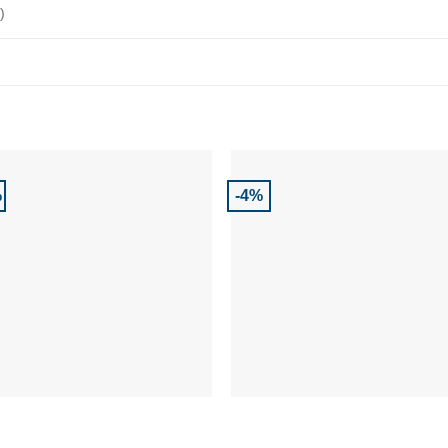
)
%
-4%
Adaugă la Favorite
Adaugă la Favor