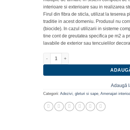
interioare si exterioare sau in realizarea s
Firul din fibra de sticla, utilizat la teserea
traditie in acest domeniu. Produsul nu co
(biocide). In cazul utilizarii in sisteme c
tine cont de greutatea specifica pe m2 a pro
lavabile de exterior sau tencuielilor decora
Cantitate Plasa din fibra de sticla 145g/m2
ADAUGĂ
Adaugă l
Categorii:
Adezivi, gleturi si sape
,
Amenajari interioa