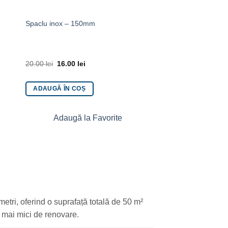
Spaclu inox – 150mm
Glet CERESIT CT126
20.00
lei
16.00
lei
40.00
lei
ADAUGĂ ÎN COȘ
ADAUGĂ ÎN COȘ
Adaugă la Favorite
Adaugă la 
etri, oferind o suprafață totală de 50 m²
i mai mici de renovare.