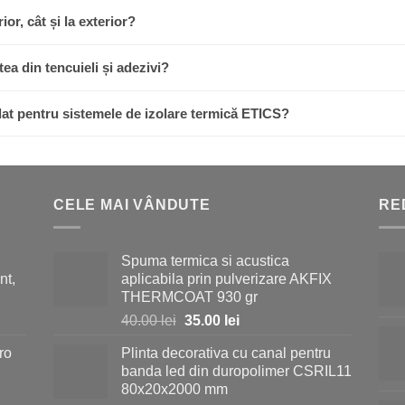
ior, cât și la exterior?
tea din tencuieli și adezivi?
t pentru sistemele de izolare termică ETICS?
CELE MAI VÂNDUTE
RE
Spuma termica si acustica
nt,
aplicabila prin pulverizare AKFIX
THERMCOAT 930 gr
Prețul
Prețul
40.00
lei
35.00
lei
inițial
curent
ro
Plinta decorativa cu canal pentru
a
este:
banda led din duropolimer CSRIL11
fost:
35.00 lei.
80x20x2000 mm
40.00 lei.