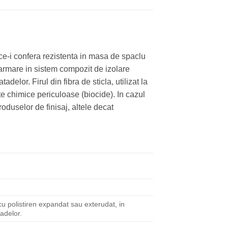
 ce-i confera rezistenta in masa de spaclu
e armare in sistem compozit de izolare
delor. Firul din fibra de sticla, utilizat la
te chimice periculoase (biocide). In cazul
oduselor de finisaj, altele decat
u polistiren expandat sau exterudat, in
tadelor.