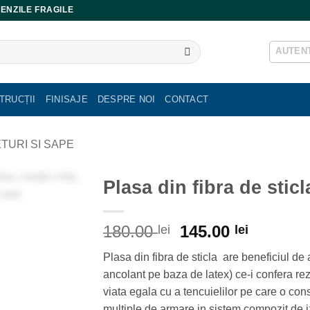
ENZILE FRAGILE
AUTENT
TRUCȚII
FINISAJE
DESPRE NOI
CONTACT
ETURI SI SAPE
Plasa din fibra de sti
Prețul
Prețul
180.00
145.00
lei
lei
inițial
curent
Plasa din fibra de sticla are beneficiul de 
a
este:
ancolant pe baza de latex) ce-i confera re
fost:
145.00 l
viata egala cu a tencuielilor pe care o cons
180.00 lei.
multiple de armare in sistem compozit de i