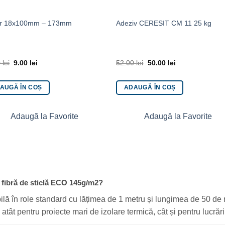
er 18x100mm – 173mm
Adeziv CERESIT CM 11 25 kg
0
lei
9.00
lei
52.00
lei
50.00
lei
AUGĂ ÎN COȘ
ADAUGĂ ÎN COȘ
Adaugă la Favorite
Adaugă la Favorite
n fibră de sticlă ECO 145g/m2?
ilă în role standard cu lățimea de 1 metru și lungimea de 50 de m
atât pentru proiecte mari de izolare termică, cât și pentru lucrăr