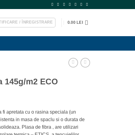
IFICARE / ÎNREGISTRARE
0.00
LEI
cla 145g/m2 ECO
a fi apretata cu o rasina speciala (un
zistenta in masa de spaclu si o durata de
ei.
olideaza. Plasa de fibra , are utilizari
zolare termica – ETICS, a tencuielilor