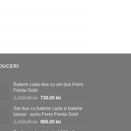
DUCERI
Baterie cada-dus cu set dus Ferro
Fiesta Gold
Prețul
Prețul
1,150.00
lei
730.00
lei
inițial
curent
Set dus cu baterie cada si baterie
a
este:
lavoar - auriu Ferro Fiesta Gold
fost:
730.00 lei.
Prețul
Prețul
1,150.00
lei
980.00
lei
1,150.00 lei.
inițial
curent