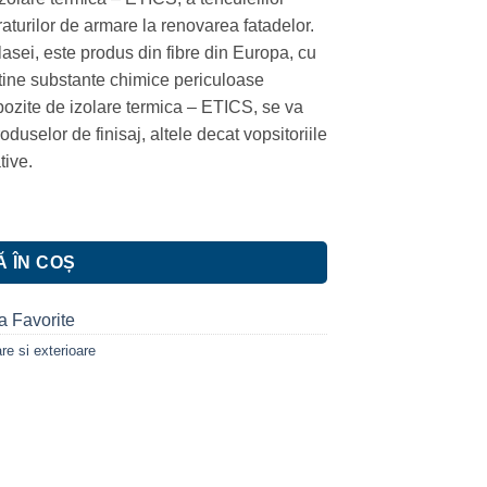
traturilor de armare la renovarea fatadelor.
 plasei, este produs din fibre din Europa, cu
ntine substante chimice periculoase
ompozite de izolare termica – ETICS, se va
duselor de finisaj, altele decat vopsitoriile
tive.
 ECO
 ÎN COȘ
a Favorite
re si exterioare