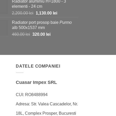
Radiator aluminiu H=1800 - 3
a
este:
elementi - 24 cm
fost:
980.00 lei.
Prețul
Prețul
2,200.00
lei
1,130.00
lei
1,150.00 lei.
inițial
curent
Radiator port prosop baie
Purmo
a
este:
alb 500x1537 mm
fost:
1,130.00 lei.
Prețul
Prețul
460.00
lei
320.00
lei
2,200.00 lei.
inițial
curent
a
este:
fost:
320.00 lei.
460.00 lei.
DATELE COMPANIEI
Cuasar Impex SRL
CUI: RO8488994
Adresa: Str. Valea Cascadelor, Nr.
18L, Complex Prosper, Bucuresti