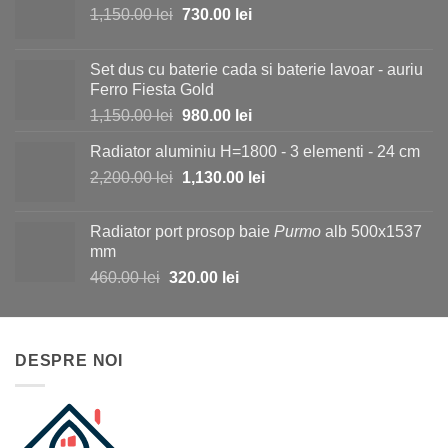
Prețul
Prețul
1,150.00
lei
730.00
lei
inițial
curent
a
este:
Set dus cu baterie cada si baterie lavoar - auriu
fost:
730.00 lei.
Ferro Fiesta Gold
1,150.00 lei.
Prețul
Prețul
1,150.00
lei
980.00
lei
inițial
curent
Radiator aluminiu H=1800 - 3 elementi - 24 cm
a
este:
Prețul
Prețul
2,200.00
lei
fost:
1,130.00
lei
980.00 lei.
inițial
curent
1,150.00 lei.
a
este:
Radiator port prosop baie
Purmo
alb 500x1537
fost:
1,130.00 lei.
mm
2,200.00 lei.
Prețul
Prețul
460.00
lei
320.00
lei
inițial
curent
a
este:
fost:
320.00 lei.
DESPRE NOI
460.00 lei.