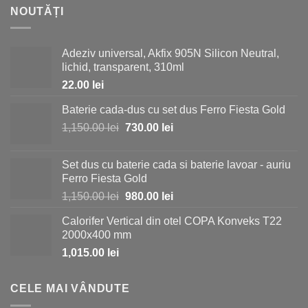
NOUTĂȚI
Adeziv universal, Akfix 905N Silicon Neutral,
lichid, transparent, 310ml
22.00
lei
Baterie cada-dus cu set dus Ferro Fiesta Gold
Prețul
Prețul
1,150.00
lei
730.00
lei
inițial
curent
a
este:
Set dus cu baterie cada si baterie lavoar - auriu
fost:
730.00 lei.
Ferro Fiesta Gold
1,150.00 lei.
Prețul
Prețul
1,150.00
lei
980.00
lei
inițial
curent
Calorifer Vertical din otel COPA Konveks T22
a
este:
2000x400 mm
fost:
980.00 lei.
1,015.00
lei
1,150.00 lei.
CELE MAI VÂNDUTE