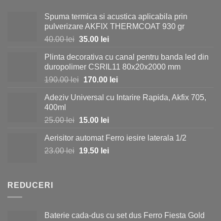
Spuma termica si acustica aplicabila prin
pulverizare AKFIX THERMCOAT 930 gr
Prețul
Prețul
40.00
lei
35.00
lei
inițial
curent
Plinta decorativa cu canal pentru banda led din
a
este:
duropolimer CSRIL11 80x20x2000 mm
fost:
35.00 lei.
Prețul
Prețul
190.00
lei
170.00
lei
40.00 lei.
inițial
curent
Adeziv Universal cu Intarire Rapida, Akfix 705,
a
este:
400ml
fost:
170.00 lei.
Prețul
Prețul
25.00
lei
15.00
lei
190.00 lei.
inițial
curent
Aerisitor automat Ferro iesire laterala 1/2
a
este:
Prețul
Prețul
23.00
lei
fost:
19.50
lei
15.00 lei.
inițial
curent
25.00 lei.
a
este:
fost:
19.50 lei.
REDUCERI
23.00 lei.
Baterie cada-dus cu set dus Ferro Fiesta Gold