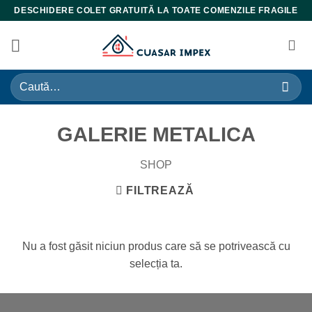
Skip
DESCHIDERE COLET GRATUITĂ LA TOATE COMENZILE FRAGILE
to
content
Caută
după:
GALERIE METALICA
SHOP
FILTREAZĂ
Nu a fost găsit niciun produs care să se potrivească cu
selecția ta.